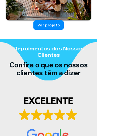
Ver projeto
Depoimentos dos Nossos
Clientes
Confira o que os nossos
clientes têm a dizer