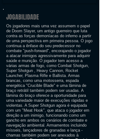
JOGABILIDADE
Os jogadores mais uma vez assumem o papel
de Doom Slayer, um antigo guerreiro que luta
contra as forças demoníacas do inferno a partir
de uma perspectiva em primeira pessoa. O jogo
continua a ênfase do seu predecessor no
combate "push-forward", encorajando o jogador
a atacar inimigos agressivamente para adquirir
saúde e munição. O jogador tem acesso a
várias armas de fogo, como Combat Shotgun,
Super Shotgun , Heavy Cannon, Rocket
Launcher, Plasma Rifle e Ballista. Armas
brancas, como uma motosserra, espada
energética "Crucible Blade" e uma lâmina de
braço retrátil também podem ser usadas. A
lâmina do braço oferece a oportunidade para
uma variedade maior de execuções rápidas e
violentas. A Super Shotgun agora é equipada
com um "Meat Hook", que ataca o jogador em
direção a um inimigo, funcionando como um
gancho em ambos os cenários de combate e
navegação ambiental. Armamentos incluindo
mísseis, lançadores de granadas e lança -
chamas também podem ser anexados à