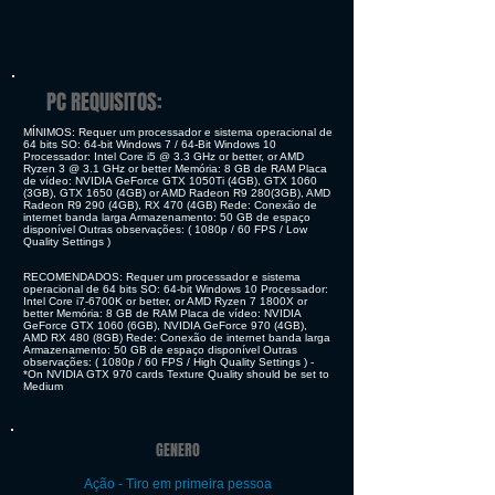
PC REQUISITOS:
MÍNIMOS: Requer um processador e sistema operacional de
64 bits SO: 64-bit Windows 7 / 64-Bit Windows 10
Processador: Intel Core i5 @ 3.3 GHz or better, or AMD
Ryzen 3 @ 3.1 GHz or better Memória: 8 GB de RAM Placa
de vídeo: NVIDIA GeForce GTX 1050Ti (4GB), GTX 1060
(3GB), GTX 1650 (4GB) or AMD Radeon R9 280(3GB), AMD
Radeon R9 290 (4GB), RX 470 (4GB) Rede: Conexão de
internet banda larga Armazenamento: 50 GB de espaço
disponível Outras observações: ( 1080p / 60 FPS / Low
Quality Settings )
RECOMENDADOS: Requer um processador e sistema
operacional de 64 bits SO: 64-bit Windows 10 Processador:
Intel Core i7-6700K or better, or AMD Ryzen 7 1800X or
better Memória: 8 GB de RAM Placa de vídeo: NVIDIA
GeForce GTX 1060 (6GB), NVIDIA GeForce 970 (4GB),
AMD RX 480 (8GB) Rede: Conexão de internet banda larga
Armazenamento: 50 GB de espaço disponível Outras
observações: ( 1080p / 60 FPS / High Quality Settings ) -
*On NVIDIA GTX 970 cards Texture Quality should be set to
Medium
GENERO
Ação - Tiro em primeira pessoa