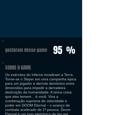
95
%
gostaram desse game
SOBRE O GAME
Os exércitos do Inferno invadiram a Terra.
Torne-se o Slayer em uma campanha épica
para um jogador e derrote demônios entre
dimensões para impedir a derradeira
destruição da humanidade. A única coisa
que eles temem... é você. Viva a
combinação suprema de velocidade e
poder em DOOM Eternal – o avanço de
combate acelerado de 1ª pessoa. Doom
Eternal é um jogo eletrônico de tiro em