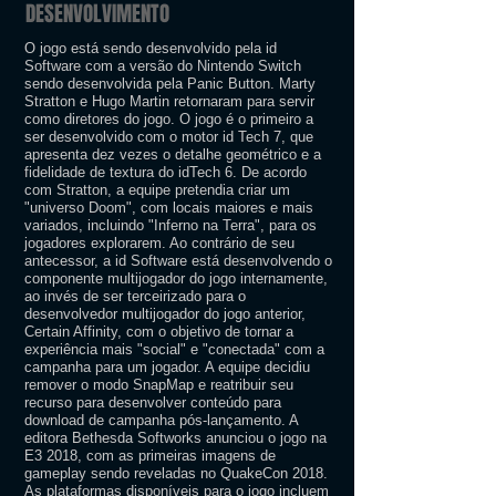
DESENVOLVIMENTO
O jogo está sendo desenvolvido pela id
Software com a versão do Nintendo Switch
sendo desenvolvida pela Panic Button. Marty
Stratton e Hugo Martin retornaram para servir
como diretores do jogo. O jogo é o primeiro a
ser desenvolvido com o motor id Tech 7, que
apresenta dez vezes o detalhe geométrico e a
fidelidade de textura do idTech 6. De acordo
com Stratton, a equipe pretendia criar um
"universo Doom", com locais maiores e mais
variados, incluindo "Inferno na Terra", para os
jogadores explorarem. Ao contrário de seu
antecessor, a id Software está desenvolvendo o
componente multijogador do jogo internamente,
ao invés de ser terceirizado para o
desenvolvedor multijogador do jogo anterior,
Certain Affinity, com o objetivo de tornar a
experiência mais "social" e "conectada" com a
campanha para um jogador. A equipe decidiu
remover o modo SnapMap e reatribuir seu
recurso para desenvolver conteúdo para
download de campanha pós-lançamento. A
editora Bethesda Softworks anunciou o jogo na
E3 2018, com as primeiras imagens de
gameplay sendo reveladas no QuakeCon 2018.
As plataformas disponíveis para o jogo incluem