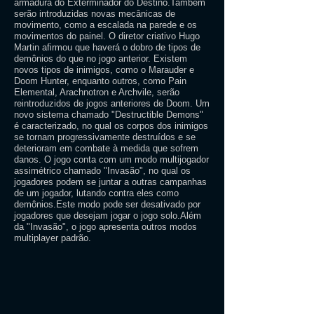
armadura do Exterminador do Destino.Também
serão introduzidas novas mecânicas de
movimento, como a escalada na parede e os
movimentos do painel. O diretor criativo Hugo
Martin afirmou que haverá o dobro de tipos de
demônios do que no jogo anterior. Existem
novos tipos de inimigos, como o Marauder e
Doom Hunter, enquanto outros, como Pain
Elemental, Arachnotron e Archvile, serão
reintroduzidos de jogos anteriores de Doom. Um
novo sistema chamado "Destructible Demons"
é caracterizado, no qual os corpos dos inimigos
se tornam progressivamente destruídos e se
deterioram em combate à medida que sofrem
danos. O jogo conta com um modo multijogador
assimétrico chamado "Invasão", no qual os
jogadores podem se juntar a outras campanhas
de um jogador, lutando contra eles como
demônios.Este modo pode ser desativado por
jogadores que desejam jogar o jogo solo.Além
da "Invasão", o jogo apresenta outros modos
multiplayer padrão.