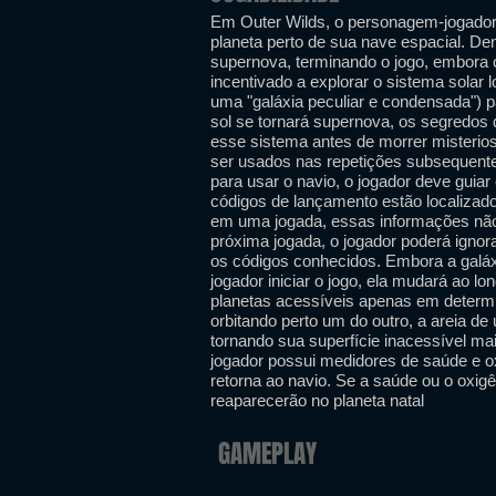
Em Outer Wilds, o personagem-jogad
planeta perto de sua nave espacial. Dent
supernova, terminando o jogo, embora o
incentivado a explorar o sistema solar 
uma "galáxia peculiar e condensada") p
sol se tornará supernova, os segredos 
esse sistema antes de morrer misteri
ser usados ​​nas repetições subsequent
para usar o navio, o jogador deve guiar
códigos de lançamento estão localizad
em uma jogada, essas informações não 
próxima jogada, o jogador poderá ignora
os códigos conhecidos. Embora a galá
jogador iniciar o jogo, ela mudará ao l
planetas acessíveis apenas em deter
orbitando perto um do outro, a areia de 
tornando sua superfície inacessível ma
jogador possui medidores de saúde e 
retorna ao navio. Se a saúde ou o oxi
reaparecerão no planeta natal
GAMEPLAY