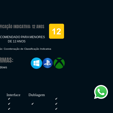
FICAÇÃO INDICATIVA: 12 ANOS
ECOMENDADO PARA MENORES
DE 12 ANOS
ção: Coordenação de Classificação Indicativa
ORMAS:
ndows
rface Dublagem
✔
✔
s
✔
✔
✔
✔
✔