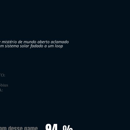
e mistério de mundo aberto aclamado
 um sistema solar fadado a um loop
O:
bius
A:
94
%
ram desse game