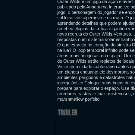
Outer Wilds é um jogo de ação e avent
publicado pela Annapurna Interactive p
jogo, o personagem do jogador se enc
sol local vai supernova e os mata. O j
aprendendo detalhes que podem ajudar a
recebeu elogios da crítica e ganhou vár
novo recruta do Outer Wilds Ventures,
respostas num sistema solar estranho e
O que espreita no coração do sinistro
na lua? O loop temporal infinito pode 
áreas mais perigosas do espaço. Um 
de Outer Wilds estão repletos de loc
Visite uma cidade subterrânea antes que
um planeta enquanto ele desmorona so
ambientes perigosos e catástrofes nat
intergaláctico Coloque suas botas de ex
prepare para explorar o espaço. Use d
arredores, rastrear sinais misteriosos, 
marshmallow perfeito.
TRAILER