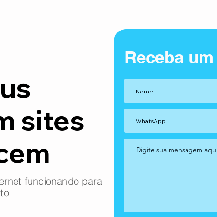
Receba um
us
m sites
ncem
ernet funcionando para
to