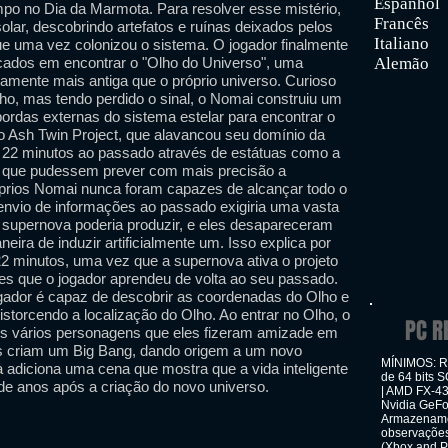
Espanhol
mpo no Dia da Marmota. Para resolver esse mistério,
Francês
olar, descobrindo artefatos e ruínas deixados pelos
Italiano
ue uma vez colonizou o sistema. O jogador finalmente
ados em encontrar o "Olho do Universo", uma
Alemão
amente mais antiga que o próprio universo. Curioso
lho, mas tendo perdido o sinal, o Nomai construiu um
bordas externas do sistema estelar para encontrar o
o Ash Twin Project, que alavancou seu domínio da
es 22 minutos ao passado através de estátuas como a
a que pudessem prever com mais precisão a
róprios Nomai nunca foram capazes de alcançar todo o
o envio de informações ao passado exigiria uma vasta
supernova poderia produzir, e eles desapareceram
ra de induzir artificialmente um. Isso explica por
 22 minutos, uma vez que a supernova ativa o projeto
es que o jogador aprendeu de volta ao seu passado.
dor é capaz de descobrir as coordenadas do Olho e
torcendo a localização do Olho. Ao entrar no Olho, o
PC R
os vários personagens que eles fizeram amizade em
les criam um Big Bang, dando origem a um novo
MÍNIMOS: Re
a adiciona uma cena que mostra que a vida inteligente
de 64 bits 
de anos após a criação do novo universo.
| AMD FX-43
Nvidia GeF
Armazenamen
observaçõe
(Xbox and P