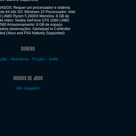
OS: Requer um processador e sistema
 de 64 bits SO: Windows 10 Processador: Intel
0 | AMD Ryzen 5 2600X Memória: 8 GB de
e vídeo: Nvidia GeForce GTX 1060 | AMD
580 Armazenamento: 8 GB de espaço
Outras observações: Gamepad or Controller
d (Xbox and PS4 Natively Supported)
GENERO
ção - Aventura - Ficção - Indie
MODOS DE JOGO
Um Jogador