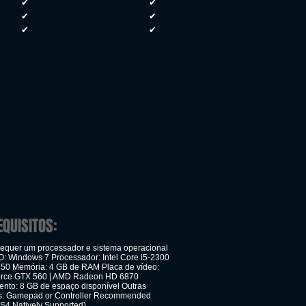
✔
✔
✔
✔
✔
✔
EQUISITOS:
quer um processador e sistema operacional
SO: Windows 7 Processador: Intel Core i5-2300
50 Memória: 4 GB de RAM Placa de vídeo:
orce GTX 560 | AMD Radeon HD 6870
to: 8 GB de espaço disponível Outras
s: Gamepad or Controller Recommended
S4 Natively Supported)