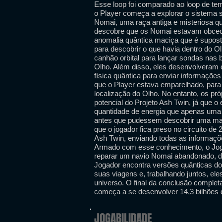
Esse loop foi comparado ao loop de te
o Player começa a explorar o sistema s
Nomai, uma raça antiga e misteriosa q
descobre que os Nomai estavam obcec
anomalia quântica maciça que é supost
para descobrir o que havia dentro do O
canhão orbital para lançar sondas nas 
Olho. Além disso, eles desenvolveram 
física quântica para enviar informaçõ
que o Player estava emparelhado, par
localização do Olho. No entanto, os p
potencial do Projeto Ash Twin, já que 
quantidade de energia que apenas uma 
antes que pudessem descobrir uma manei
que o jogador fica preso no circuito de
Ash Twin, enviando todas as informaçõ
Armado com esse conhecimento, o Joga
reparar um navio Nomai abandonado, dis
Jogador encontra versões quânticas d
suas viagens e, trabalhando juntos, e
universo. O final da conclusão complet
começa a se desenvolver 14,3 bilhões 
JOGABILIDADE