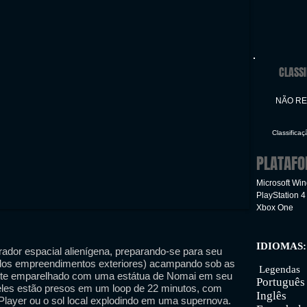
CLASSI
NÃO R
Classifica
PLATAF
Microsoft Wi
PlayStation 4
Xbox One
IDIOMAS:
ador espacial alienígena, preparando-se para seu
Inte
o dos empreendimentos exteriores) acampando sob as
Legendas
mente emparelhado com uma estátua de Nomai em seu
Portuguê
 eles estão presos em um loop de 22 minutos, com
Inglês
 Player ou o sol local explodindo em uma supernova.