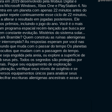
ura em 2019 desenvolvido pela Mobius Digital e
ara Microsoft Windows, Xbox One e PlayStation 4. No
ontra em um planeta com apenas 22 minutos antes do
ogador repete continuamente esse ciclo de 22 minutos,
 alterar o resultado em jogadas posteriores. Ele
ios prêmios, incluindo o jogo do ano. Você é o mais
 um programa espacial recém-lançado que busca por
m constante evolução. Mistérios do sistema solar...
 Dark Bramble? Quem construiu as ruínas alienígenas
ser interrompido? As respostas esperam por você nas
mundo que muda com o passar do tempo Os planetas
ais ocultos que mudam com a passagem do tempo.
 seja engolida pela areia, ou explore a superfície de
b seus pés. Todos os segredos são protegidos por
urais. Pegue seu equipamento de exploração
ploração, verifique seus níveis de oxigênio e se
iversos equipamentos únicos para analisar seus
decifrar escrituras alienígenas ancestrais e assar o