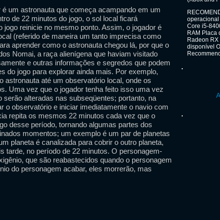
or é um astronauta que começa acampando em um
RECOMENDAD
ro de 22 minutos do jogo, o sol local ficará
operacional
Core i5-840
 jogo reinicie no mesmo ponto. Assim, o jogador é
RAM Placa d
local (referido de maneira um tanto imprecisa como
Radeon RX 
ara aprender como o astronauta chegou lá, por que o
disponível 
dos Nomai, a raça alienígena que haviam visitado
Recommende
osamente e outras informações e segredos que podem
es do jogo para explorar ainda mais. Por exemplo,
 o astronauta até um observatório local, onde os
os. Uma vez que o jogador tenha feito isso uma vez
A
serão alteradas nas subseqüentes; portanto, na
r o observatório e iniciar imediatamente o navio com
xia repita os mesmos 22 minutos cada vez que o
ongo desse período, tornando algumas partes dos
minados momentos; um exemplo é um par de planetas
um planeta é canalizada para cobrir o outro planeta,
is tarde, no período de 22 minutos. O personagem-
oxigênio, que são reabastecidos quando o personagem
gênio do personagem acabar, eles morrerão, mas