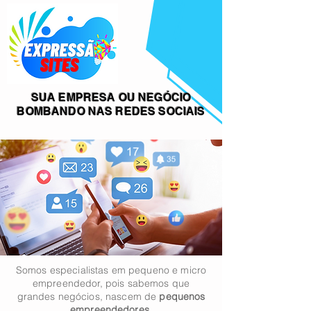
SUA EMPRESA OU NEGÓCIO
BOMBANDO
NAS REDES SOCIAIS
Somos especialistas em pequeno e micro
empreendedor, pois sabemos que
grandes
negócios
, nascem de
pequenos
empreendedores.