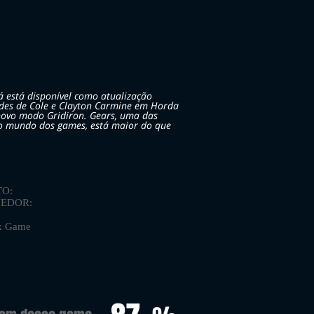
á está disponível como atualização
ades de Cole e Clayton Carmine em Horda
novo modo Gridiron. Gears, uma das
o mundo dos games, está maior do que
O:
VEDOR:
x Game