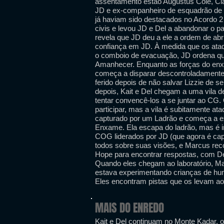
assentamento estão Augustus Cole, Cla
JD e ex-companheiro de esquadrão de D
já haviam sido destacados no Acordo 2 
civis e levou JD e Del a abandonar o 
revela que JD deu a ele a ordem de abri
confiança em JD. À medida que os ata
o comboio de evacuação, JD ordena que
Amanhecer. Enquanto as forças do enx
começa a disparar descontroladamente.
ferido depois de não salvar Lizzie de
depois, Kait e Del chegam a uma vila d
tentar convencê-los a se juntar ao CG. O
participar, mas a vila é subitamente at
capturado por um Ladrão e começa a ex
Enxame. Ela escapa do ladrão, mas é i
COG liderados por JD (que agora é capi
todos sobre suas visões, e Marcus rec
Hope para encontrar respostas, com De
Quando eles chegam ao laboratório, Mar
estava experimentando crianças de hu
Eles encontram pistas que os levam ao
MAIS DO ENREDO
Kait e Del continuam no Monte Kadar, 