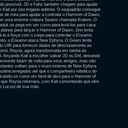
ido possível. JD e Fahz também chegam para ajudar
 Kait por seu engano anterior. O esquadrão consegue
róis de mira para ajudar a controlar o Hammer of Dawn,
 por uma enorme criatura Swarm chamada Kraken. O
duk os pega em um corvo para levá-los para casa.
z planos para lançar o Hammer of Dawn. Jinn tenta
á-la à força com o corpo para controlar o Enxame.
tanto, o Enxame ataca New Ephyra. O Gears tenta
to UIR para fornecer dados de direcionamento ao
rói. Reyna, agora transformada em rainha do
, forçando Kait a escolher salvar JD ou Del, deixando
revivente lutam de volta para seus amigos, mas são
estantes voltam para o muro externo de New Ephyra
m sobrecarregados até que o companheiro robótico do
ficando-se como um farol de alvo para o Hammer of
 que Reyna retornará, com Kait comentando que eles
ar Locust de sua mãe.