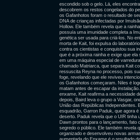
escondido sob o gelo. Lá, eles encont
descobrem os restos congelados do pes
os Gafanhotos foram o resultado de se
DNA de crianças infectadas por Imulsão
Hollow. Ele também revela que a rainh
possuía uma imunidade completa a Imul
genética ser usada para criá-los. No e
morta de Kait, foi expulsa do laboratóri
contra os cientistas e conquistou sua 
que é a próxima rainha e exige que ela
em uma máquina especial de varredura
chamado Matriarca, que separa Kait 
ressuscita Reyna no processo, pois sua
foge, revelando que ele reviveu intenc
os Gafanhotos começaram. Niles é logo d
matam antes de escapar da instalação
enxame, Kait reafirma a necessidade 
depois, Baird leva o grupo a Vasgar, o
União das Repúblicas Independentes. 
esquadrão, Garron Paduk, que agora é
deserto. Paduk revela que o UIR tinha
Dawn prontos para o lançamento, fato
segredo o público. Ele também revela
organizado e desenvolveu novas armas
aumentada do Enxame é o resultado da 