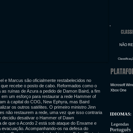
CLASSI
NÃO R
Classifica
PLATAFO
Del e Marcus são oficialmente restabelecidos no
Microsoft Wi
, que recebe o posto de cabo. Reformados como o
Xbox One
 as ruínas de Azura a pedido de Damon Baird, a fim
, em um esforço para restaurar a rede Hammer of
rnam à capital do COG, New Ephyra, mas Baird
izar os outros satélites. O primeiro ministro Jinn
es não restaurem a rede, uma vez que isso contraria
IDIOMAS:
ue decidiu desativar o Hammer of Dawn
Inter
a de que o Acordo 2 está sob ataque do Enxame e
Legendas
na evacuação. Acompanhando-os na defesa do
Português