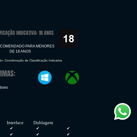
FICAÇÃO INDICATIVA: 18 ANOS
ECOMENDADO PARA MENORES
DE 18 ANOS
ção: Coordenação de Classificação Indicativa
RMAS:
ndows
face Dublagem
✔
✔
✔
✔
✔
✔