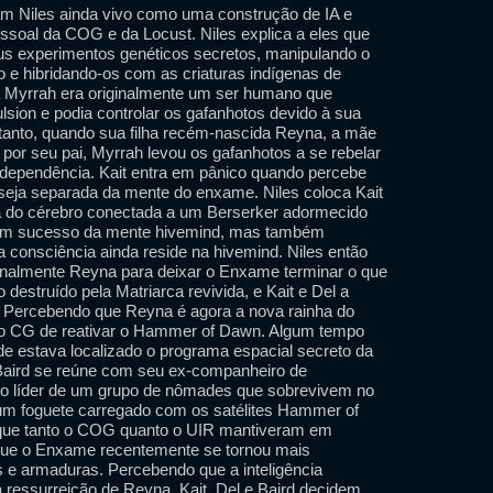
ram Niles ainda vivo como uma construção de IA e
soal da COG e da Locust. Niles explica a eles que
us experimentos genéticos secretos, manipulando o
 e hibridando-os com as criaturas indígenas de
a Myrrah era originalmente um ser humano que
sion e podia controlar os gafanhotos devido à sua
ntanto, quando sua filha recém-nascida Reyna, a mãe
o por seu pai, Myrrah levou os gafanhotos a se rebelar
independência. Kait entra em pânico quando percebe
 seja separada da mente do enxame. Niles coloca Kait
 do cérebro conectada a um Berserker adormecido
com sucesso da mente hivemind, mas também
 consciência ainda reside na hivemind. Niles então
ionalmente Reyna para deixar o Enxame terminar o que
estruído pela Matriarca revivida, e Kait e Del a
. Percebendo que Reyna é agora a nova rainha do
do CG de reativar o Hammer of Dawn. Algum tempo
nde estava localizado o programa espacial secreto da
Baird se reúne com seu ex-companheiro de
 o líder de um grupo de nômades que sobrevivem no
 um foguete carregado com os satélites Hammer of
 que tanto o COG quanto o UIR mantiveram em
 que o Enxame recentemente se tornou mais
 e armaduras. Percebendo que a inteligência
ressurreição de Reyna, Kait, Del e Baird decidem