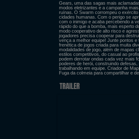
Gears, uma das sagas mais aclamadas
modos eletrizantes e a campanha mais
ruínas. O Swarm corrompeu o exército 
cidades humanas. Com o perigo se apro
com o inimigo e acaba percebendo a v
rápido do que a bomba, mais esperto d
modo cooperativo de alto risco e agre
jogadores precisa cooperar para destrui
vença a melhor equipe! Junte pontos e 
frenética de jogos criada para muita d
modalidades de jogo, além de mapas c
estilos competitivos, do casual ao prof
podem derrotar ondas cada vez mais fo
poderes de herói, construindo defesas, 
trabalhando em equipe. Criador de Map
Fuga da colmeia para compartilhar e de
TRAILER