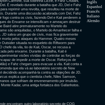
yton Carmine, sua sobrinha Lizzie, e Fahz Chutani,
Inglês
el. É revelado durante a batalha que JD, Del e Fahz
Espanhol
para reprimir uma revolta, que resultou na morte de
Francês
país. Durante uma discussão acalorada com Del, Fahz
Italiano
r fogo contra os civis, fazendo Del e Kait perderem a
Alemão
ques do Enxame se intensificam e ameaçam destruir
 Baird atire prematuramente no Martelo do
ame são aniquiladas, o Martelo do Amanhecer falha e
 JD salva um grupo de civis, mas fica gravemente
 ser morta pelos ataques do Hammer. Quatro meses
e Outsider situada no esqueleto do Riftworm para
 chefe da vila, tio de Kait, Oscar, se recusa a
acada pelo enxame. Durante a batalha, Kait é
perimentar visões vívidas de controlar as forças do
ncapaz de impedir a morte de Oscar. Reforços de
tão) e Fahz chegam para evacuar a vila. Kait conta a
omenda que ela vá ao laboratório secreto de New
l decidindo acompanhá-la contra as objeções de JD.
cus explica que o cientista chefe, Niles Samson,
manos que sofriam de envenenamento por imulsão.
 Monte Kadar, uma antiga fortaleza dos Gafanhotos.
onde encontram outro laboratório secreto de COG