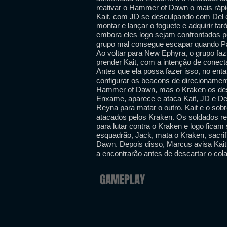
reativar o Hammer of Dawn o mais ráp
Kait, com JD se desculpando com Del e
montar e lançar o foguete e adquirir fa
embora eles logo sejam confrontados
grupo mal consegue escapar quando Pa
Ao voltar para New Ephyra, o grupo fa
prender Kait, com a intenção de conect
Antes que ela possa fazer isso, no en
configurar os beacons de direcionamen
Hammer of Dawn, mas o Kraken os dest
Enxame, aparece e ataca Kait, JD e Del
Reyna para matar o outro. Kait e o sob
atacados pelos Kraken. Os soldados r
para lutar contra o Kraken e logo fica
esquadrão, Jack, mata o Kraken, sacri
Dawn. Depois disso, Marcus avisa Kait
a encontrarão antes de descartar o col
GAMEPLAY