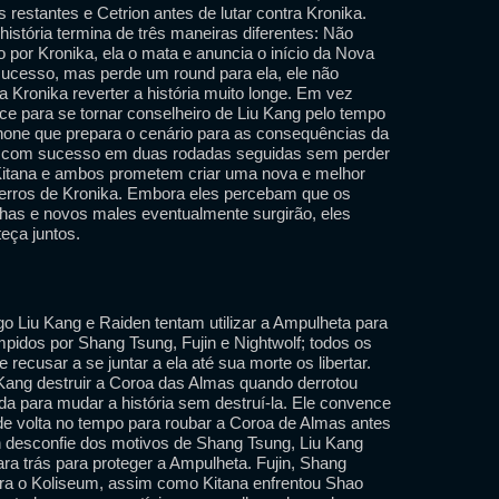
restantes e Cetrion antes de lutar contra Kronika.
istória termina de três maneiras diferentes: Não
 por Kronika, ela o mata e anuncia o início da Nova
sucesso, mas perde um round para ela, ele não
a Kronika reverter a história muito longe. Em vez
ce para se tornar conselheiro de Liu Kang pelo tempo
cânone que prepara o cenário para as consequências da
a com sucesso em duas rodadas seguidas sem perder
Kitana e ambos prometem criar uma nova e melhor
 erros de Kronika. Embora eles percebam que os
lhas e novos males eventualmente surgirão, eles
eça juntos.
o Liu Kang e Raiden tentam utilizar a Ampulheta para
ompidos por Shang Tsung, Fujin e Nightwolf; todos os
 recusar a se juntar a ela até sua morte os libertar.
 Kang destruir a Coroa das Almas quando derrotou
a para mudar a história sem destruí-la. Ele convence
 de volta no tempo para roubar a Coroa de Almas antes
 desconfie dos motivos de Shang Tsung, Liu Kang
ara trás para proteger a Ampulheta. Fujin, Shang
ara o Koliseum, assim como Kitana enfrentou Shao