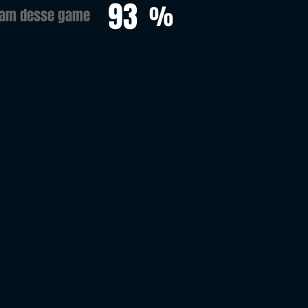
93
%
ram desse game