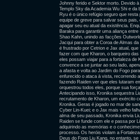
Johnny ferido e Sektor morto. Devido à
Templo Sky da Academia Wu Shi e da ba
Ryu é o único refúgio seguro que resta
equipe de greve para salvar seus pais
apagar seu eu atual da existência. Enq
Baraka para garantir uma aliança entre
Shao Kahn, unindo as facções Outworld
Jacqui para obter a Coroa de Almas da
é frustrado por Cetrion e Jax atual, qu
fazer com que Kharon, o barqueiro das 
eles possam viajar para a fortaleza de 
convence a se juntar ao seu lado, apen
a afasta e volta ao Jardim do Fogo par
enfurecido o ataca à vista, recorrendo
fazendo Raiden ver que eles lutaram em
orquestrou todos eles, porque sua forç
Antecipando isso, Kronika sequestra L
recrutamento de Kharon, um exército co
Kronika. Geras é jogado no mar de san
Cyber ​​Lin-Kuei; e o Jax mais velho fa
alma de seu passado, Kronika envia Liu
Raiden se funde com ele e passa por L
adquirindo as memórias e o conhecimen
processo. Os heróis violam a Fortaleza,
Deus do Fogo Liu Kang, no entanto, se