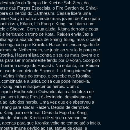
 destruição do Templo Lin Kuei de Sub-Zero, do
se das Forças Especiais, o Fire Garden de Shirai-
 para os heróis do Earthrealm. Cassie lidera uma
, onde Sonya mata a versão mais jovem de Kano para
uanto isso, Kitana, Liu Kang e Kung Lao lutam com
 ele e Sheeva. Com sua ajuda, Kitana derrota e cega
 e herdando o trono de Kotal. Raiden envia Jax e
 ilha agora abandonada de Shang Tsung, mas o casal
e foi enganado por Kronika. Hasashi é encarregado de
almas de Netherrealm, se junte ao seu lado para que
Kronika. Hasashi luta contra o seu eu mais jovem e o
as para ser mortalmente ferido por D'Vorah. Scorpion
a honrar o desejo de Hasashi. No entanto, um Raiden
 ao uso do amuleto de Shinnok. Liu Kang intervém,
 várias linhas do tempo, e percebe que Kronika
a combinada é a única coisa que pode impedi-la.
iu Kang para enfraquecer os heróis. Com o
njunto Earthrealm / Outworld ataca a fortaleza de
gue sem fundo; Frost é desligado, desativando o
lha ao lado dos heróis. Uma vez que ele absorveu a
 Kang para atacar Raiden. Depois de derrotá-lo,
iu Kang para se tornar Deus do Fogo Liu Kang;
to do plano de Kronika de seu eu revenant no
 apenas para que Kronika volte no tempo até o início.
 mostra imune devido ao seu status de deus, e