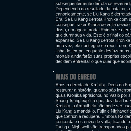
subsequentemente derrota os revenants 
Dependendo do resultado da batalha, a h
canonicamente, se Liu Kang é derrotado
Era. Se Liu Kang derrota Kronika com 
consegue trazer Kitana de volta devido 
disso, um agora mortal Raiden se ofere
que durar sua vida. Este é o final do 
expansão. Se Liu Kang derrota Kronik
uma vez, ele consegue se reunir com 
linha do tempo, enquanto desfazem os
mortais ainda farão suas próprias esco
decidem enfrentar o que quer que acont
MAIS DO ENREDO
Após a derrota de Kronika, Deus do Fog
restaurar a história, quando são interr
quais Kronika aprisionou no Vazio por se
Shang Tsung explica que, devido a Liu
Kronika, a Ampulheta não pode ser usad
Liu Kang a mandá-lo, Fujin e Nightwolf
que Cetrion a recupere. Embora Raiden
concorda e os envia de volta, ficando p
Tsung e Nightwolf são transportados p