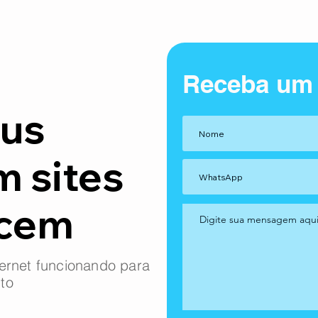
Receba um
us
m sites
ncem
ernet funcionando para
to