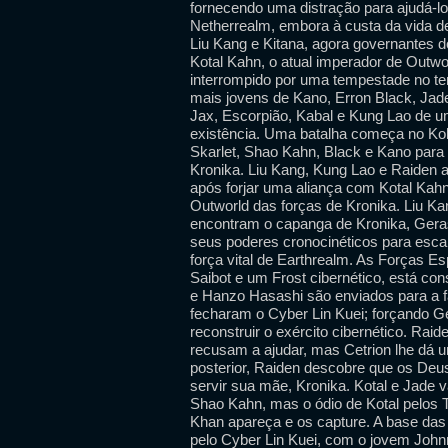
fornecendo uma distração para ajudá-lo
Netherrealm, embora à custa da vida d
Liu Kang e Kitana, agora governantes 
Kotal Kahn, o atual imperador de Outwor
interrompido por uma tempestade no te
mais jovens de Kano, Erron Black, Jad
Jax, Escorpião, Kabal e Kung Lao de u
existência. Uma batalha começa no Kol
Skarlet, Shao Kahn, Black e Kano para
Kronika. Liu Kang, Kung Lao e Raiden
após forjar uma aliança com Kotal Kahn
Outworld das forças de Kronika. Liu K
encontram o capanga de Kronika, Gera
seus poderes cronocinéticos para esc
força vital de Earthrealm. As Forças E
Saibot e um Frost cibernético, está co
e Hanzo Hasashi são enviados para a fá
fecharam o Cyber ​​Lin Kuei; forçando 
reconstruir o exército cibernético. Rai
recusam a ajudar, mas Cetrion lhe dá u
posterior, Raiden descobre que os Deus
servir sua mãe, Kronika. Kotal e Jade 
Shao Kahn, mas o ódio de Kotal pelos 
Khan apareça e os capture. A base das
pelo Cyber ​​Lin Kuei, com o jovem Joh