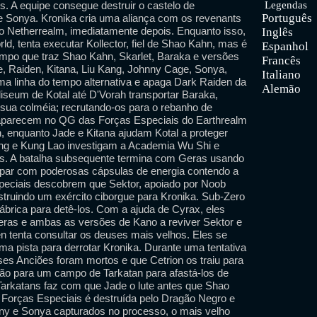
s. A equipe consegue destruir o castelo de
Legendas
Português
e Sonya. Kronika cria uma aliança com os revenants
do Netherrealm, imediatamente depois. Enquanto isso,
Inglês
ld, tenta executar Kollector, fiel de Shao Kahn, mas é
Espanhol
mpo que traz Shao Kahn, Skarlet, Baraka e versões
Francês
e, Raiden, Kitana, Liu Kang, Johnny Cage, Sonya,
Italiano
ma linha do tempo alternativa e apaga Dark Raiden da
Alemão
iseum de Kotal até D'Vorah transportar Baraka,
 sua colméia; recrutando-os para o rebanho de
 aparecem no QG das Forças Especiais do Earthrealm
, enquanto Jade e Kitana ajudam Kotal a proteger
ang e Kung Lao investigam a Academia Wu Shi e
s. A batalha subsequente termina com Geras usando
apar com poderosas cápsulas de energia contendo a
speciais descobrem que Sektor, apoiado por Noob
nstruindo um exército ciborgue para Kronika. Sub-Zero
brica para detê-los. Com a ajuda de Cyrax, eles
Geras e ambas as versões de Kano a reviver Sektor e
den tenta consultar os deuses mais velhos. Eles se
ma pista para derrotar Kronika. Durante uma tentativa
es Anciões foram mortos e que Cetrion os traiu para
vão para um campo de Tarkatan para afastá-los de
Tarkatans faz com que Jade o lute antes que Shao
 Forças Especiais é destruída pelo Dragão Negro e
nny e Sonya capturados no processo, o mais velho