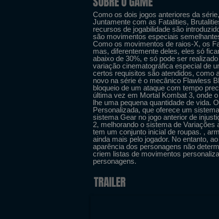
SOBRE O GAME
Como os dois jogos anteriores da série
Juntamente com as Fatalities, Brutalitie
recursos de jogabilidade são introduzi
são movimentos especiais semelhantes
Como os movimentos de raios-X, os Fa
mas, diferentemente deles, eles só fic
abaixo de 30%, e só pode ser realizad
variação cinematográfica especial de 
certos requisitos são atendidos, como 
novo na série é o mecânico Flawless Bl
bloqueio de um ataque com tempo precis
última vez em Mortal Kombat 3, onde o
lhe uma pequena quantidade de vida. O
Personalizada, que oferece um sistem
sistema Gear no jogo anterior de injus
2, melhorando o sistema de Variações
tem um conjunto inicial de roupas. , 
ainda mais pelo jogador. No entanto, ao
aparência dos personagens não determi
criem listas de movimentos personali
personagens.
TRAILER