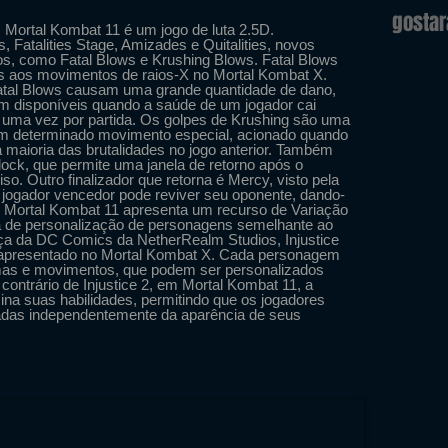
gosta
, Mortal Kombat 11 é um jogo de luta 2.5D.
s, Fatalities Stage, Amizades e Quitalities, novos
dos, como Fatal Blows e Krushing Blows. Fatal Blows
 aos movimentos de raios-X no Mortal Kombat X.
tal Blows causam uma grande quantidade de dano,
am disponíveis quando a saúde de um jogador cai
o uma vez por partida. Os golpes de Krushing são uma
um determinado movimento especial, acionado quando
a maioria das brutalidades no jogo anterior. Também
ock, que permite uma janela de retorno após o
o. Outro finalizador que retorna é Mercy, visto pela
 jogador vencedor pode reviver seu oponente, dando-
 Mortal Kombat 11 apresenta um recurso de Variação
a de personalização de personagens semelhante ao
tiça da DC Comics da NetherRealm Studios, Injustice
 apresentado no Mortal Kombat X. Cada personagem
armas e movimentos, que podem ser personalizados
 contrário de Injustice 2, em Mortal Kombat 11, a
na suas habilidades, permitindo que os jogadores
zadas independentemente da aparência de seus