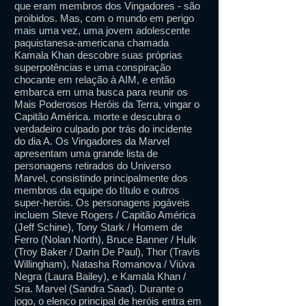
que eram membros dos Vingadores - são
proibidos. Mas, com o mundo em perigo
mais uma vez, uma jovem adolescente
paquistanesa-americana chamada
Kamala Khan descobre suas próprias
superpotências e uma conspiração
chocante em relação à AIM, e então
embarca em uma busca para reunir os
Mais Poderosos Heróis da Terra, vingar o
Capitão América. morte e descubra o
verdadeiro culpado por trás do incidente
do dia A. Os Vingadores da Marvel
apresentam uma grande lista de
personagens retirados do Universo
Marvel, consistindo principalmente dos
membros da equipe do título e outros
super-heróis. Os personagens jogáveis ​​
incluem Steve Rogers / Capitão América
(Jeff Schine), Tony Stark / Homem de
Ferro (Nolan North), Bruce Banner / Hulk
(Troy Baker / Darin De Paul), Thor (Travis
Willingham), Natasha Romanova / Viúva
Negra (Laura Bailey), e Kamala Khan /
Sra. Marvel (Sandra Saad). Durante o
jogo, o elenco principal de heróis entra em