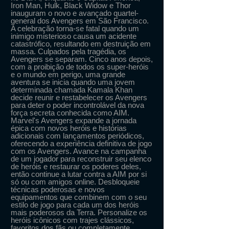
Iron Man, Hulk, Black Widow e Thor
inauguram o novo e avançado quartel-
general dos Avengers em São Francisco.
A celebração torna-se fatal quando um
inimigo misterioso causa um acidente
catastrófico, resultando em destruição em
massa. Culpados pela tragédia, os
Avengers se separam. Cinco anos depois,
com a proibição de todos os super-heróis
e o mundo em perigo, uma grande
aventura se inicia quando uma jovem
determinada chamada Kamala Khan
decide reunir e restabelecer os Avengers
para deter o poder incontrolável da nova
força secreta conhecida como AIM.
Marvel's Avengers expande a jornada
épica com novos heróis e histórias
adicionais com lançamentos periódicos,
oferecendo a experiência definitiva de jogo
com os Avengers. Avance na campanha
de um jogador para reconstruir seu elenco
de heróis e restaurar os poderes deles,
então continue a lutar contra a AIM por si
só ou com amigos online. Desbloqueie
técnicas poderosas e novos
equipamentos que combinem com o seu
estilo de jogo para cada um dos heróis
mais poderosos da Terra. Personalize os
heróis icônicos com trajes clássicos,
favoritos dos fãs ou completamente