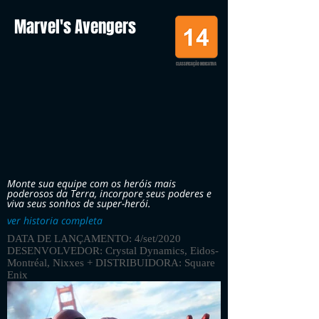
Marvel's Avengers
CLASSIFICAÇÃO INDICATIVA
Monte sua equipe com os heróis mais
poderosos da Terra, incorpore seus poderes e
viva seus sonhos de super-herói.
ver historia completa
DATA DE LANÇAMENTO: 4/set/2020
DESENVOLVEDOR: Crystal Dynamics, Eidos-
Montréal, Nixxes + DISTRIBUIDORA: Square
Enix