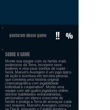
!!
%
gostaram desse game
SOBRE O GAME
Monte sua equipe com os heróis mais
poderosos da Terra, incorpore seus
poderes e viva seus sonhos de super-
herói. Marvel's Avengers é um jogo épico
de ação e aventura em terceira pessoa
que combina uma história original
cinematográfica com jogabilidade
individual e cooperativa*. Monte uma
equipe com até quatro jogadores online,
domine habilidades extraordinárias,
personalize um elenco crescente de
heróis e proteja a Terra de ameaças cada
vez maiores. Marvel's Avengers começa
no Dia-A, enquanto o Capitão América,