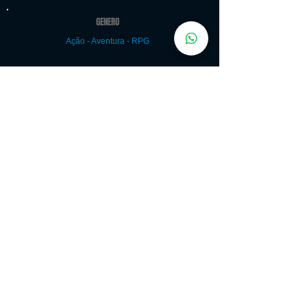
GENERO
Ação - Aventura - RPG
MODOS DE JOGO
Single-player, multiplayer