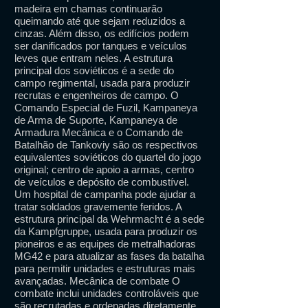
madeira em chamas continuarão
queimando até que sejam reduzidos a
cinzas. Além disso, os edifícios podem
ser danificados por tanques e veículos
leves que entram neles. A estrutura
principal dos soviéticos é a sede do
campo regimental, usada para produzir
recrutas e engenheiros de campo. O
Comando Especial de Fuzil, Kampaneya
de Arma de Suporte, Kampaneya de
Armadura Mecânica e o Comando de
Batalhão de Tankoviy são os respectivos
equivalentes soviéticos do quartel do jogo
original; centro de apoio a armas, centro
de veículos e depósito de combustível.
Um hospital de campanha pode ajudar a
tratar soldados gravemente feridos. A
estrutura principal da Wehrmacht é a sede
da Kampfgruppe, usada para produzir os
pioneiros e as equipes de metralhadoras
MG42 e para atualizar as fases da batalha
para permitir unidades e estruturas mais
avançadas. Mecânica de combate O
combate inclui unidades controláveis ​​que
são recrutadas e ordenadas diretamente