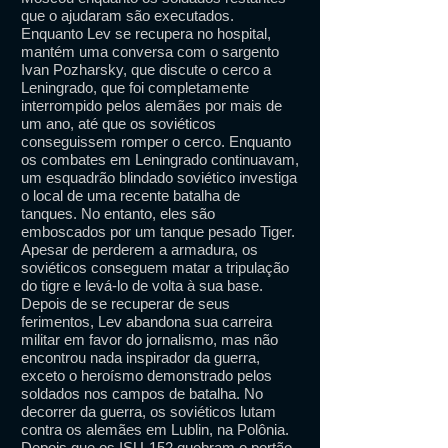
que o ajudaram são executados.
Enquanto Lev se recupera no hospital,
mantém uma conversa com o sargento
Ivan Pozharsky, que discute o cerco a
Leningrado, que foi completamente
interrompido pelos alemães por mais de
um ano, até que os soviéticos
conseguissem romper o cerco. Enquanto
os combates em Leningrado continuavam,
um esquadrão blindado soviético investiga
o local de uma recente batalha de
tanques. No entanto, eles são
emboscados por um tanque pesado Tiger.
Apesar de perderem a armadura, os
soviéticos conseguem matar a tripulação
do tigre e levá-lo de volta à sua base.
Depois de se recuperar de seus
ferimentos, Lev abandona sua carreira
militar em favor do jornalismo, mas não
encontrou nada inspirador da guerra,
exceto o heroísmo demonstrado pelos
soldados nos campos de batalha. No
decorrer da guerra, os soviéticos lutam
contra os alemães em Lublin, na Polônia.
Depois que os ISU-152 quebram o portão