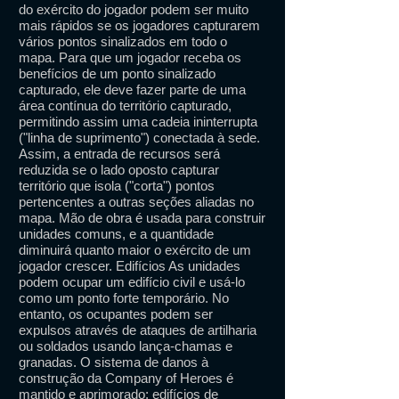
do exército do jogador podem ser muito
mais rápidos se os jogadores capturarem
vários pontos sinalizados em todo o
mapa. Para que um jogador receba os
benefícios de um ponto sinalizado
capturado, ele deve fazer parte de uma
área contínua do território capturado,
permitindo assim uma cadeia ininterrupta
("linha de suprimento") conectada à sede.
Assim, a entrada de recursos será
reduzida se o lado oposto capturar
território que isola ("corta") pontos
pertencentes a outras seções aliadas no
mapa. Mão de obra é usada para construir
unidades comuns, e a quantidade
diminuirá quanto maior o exército de um
jogador crescer. Edifícios As unidades
podem ocupar um edifício civil e usá-lo
como um ponto forte temporário. No
entanto, os ocupantes podem ser
expulsos através de ataques de artilharia
ou soldados usando lança-chamas e
granadas. O sistema de danos à
construção da Company of Heroes é
mantido e aprimorado; edifícios de