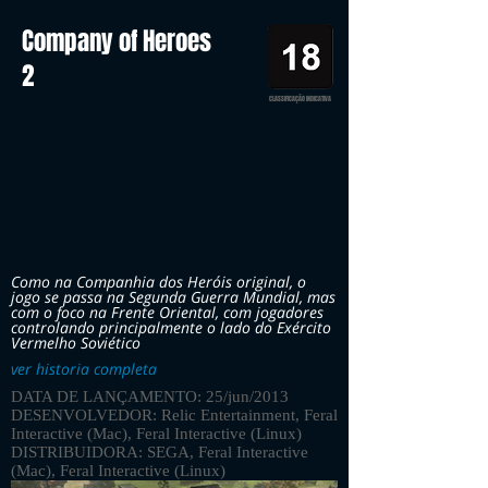
Company of Heroes
2
CLASSIFICAÇÃO INDICATIVA
Como na Companhia dos Heróis original, o
jogo se passa na Segunda Guerra Mundial, mas
com o foco na Frente Oriental, com jogadores
controlando principalmente o lado do Exército
Vermelho Soviético
ver historia completa
DATA DE LANÇAMENTO: 25/jun/2013
DESENVOLVEDOR: Relic Entertainment, Feral
Interactive (Mac), Feral Interactive (Linux)
DISTRIBUIDORA: SEGA, Feral Interactive
(Mac), Feral Interactive (Linux)