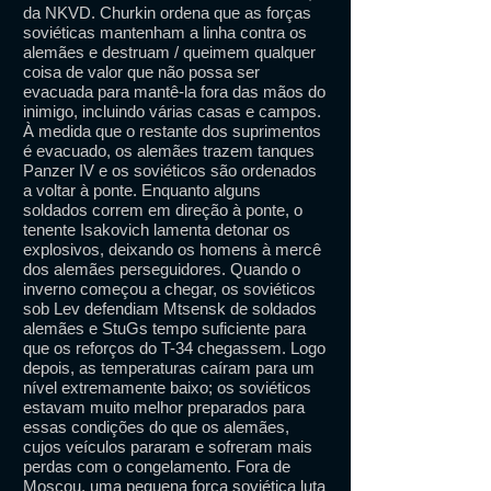
da NKVD. Churkin ordena que as forças
soviéticas mantenham a linha contra os
alemães e destruam / queimem qualquer
coisa de valor que não possa ser
evacuada para mantê-la fora das mãos do
inimigo, incluindo várias casas e campos.
À medida que o restante dos suprimentos
é evacuado, os alemães trazem tanques
Panzer IV e os soviéticos são ordenados
a voltar à ponte. Enquanto alguns
soldados correm em direção à ponte, o
tenente Isakovich lamenta detonar os
explosivos, deixando os homens à mercê
dos alemães perseguidores. Quando o
inverno começou a chegar, os soviéticos
sob Lev defendiam Mtsensk de soldados
alemães e StuGs tempo suficiente para
que os reforços do T-34 chegassem. Logo
depois, as temperaturas caíram para um
nível extremamente baixo; os soviéticos
estavam muito melhor preparados para
essas condições do que os alemães,
cujos veículos pararam e sofreram mais
perdas com o congelamento. Fora de
Moscou, uma pequena força soviética luta