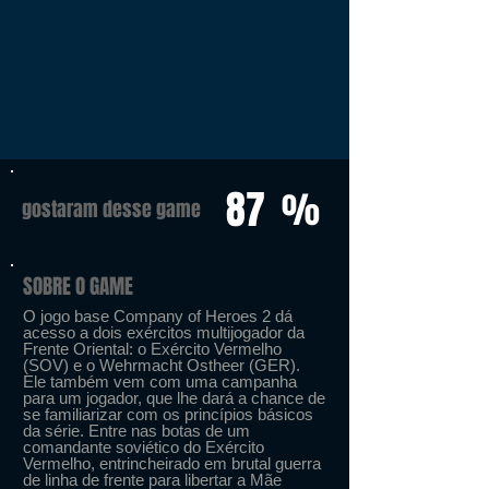
87
%
gostaram desse game
SOBRE O GAME
O jogo base Company of Heroes 2 dá
acesso a dois exércitos multijogador da
Frente Oriental: o Exército Vermelho
(SOV) e o Wehrmacht Ostheer (GER).
Ele também vem com uma campanha
para um jogador, que lhe dará a chance de
se familiarizar com os princípios básicos
da série. Entre nas botas de um
comandante soviético do Exército
Vermelho, entrincheirado em brutal guerra
de linha de frente para libertar a Mãe