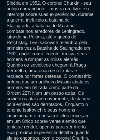
Sibéria em 1952. O coronel Churkin - seu
antigo comandante - mostra um livro e o
interroga sobre suas experiências. durante
a guerra, incluindo a batalha de
Stalingrado, a batalha de Moscou,
combate nos arredores de Leningrado,
lutando na Polônia, até a queda do
Reichstag. Lev Isakovich relembra pela
primeira vez a Batalha de Stalingrado em
1942, onde, como tenente, motiva seus
homens a romper as linhas alemãs.
Quando os soviéticos chegam à Praça
Vermelha, uma onda de recrutas é
recuada por fortes defesas. O comissário
ordena que um artilheiro Maxim abate os
homens em retirada como parte da
Ordem 227; Nem um passo atrás. Os
soviéticos atacam novamente, desta vez
os alemães são derrotados. Enquanto o
tenente Isakovich e seus homens
inspecionam o massacre, eles tropeçam
em um único sobrevivente alemão que
tenta se render, apenas para ser morto.
Sua próxima experiência detalha quando
ele se encontrou com o coronel Churkin,