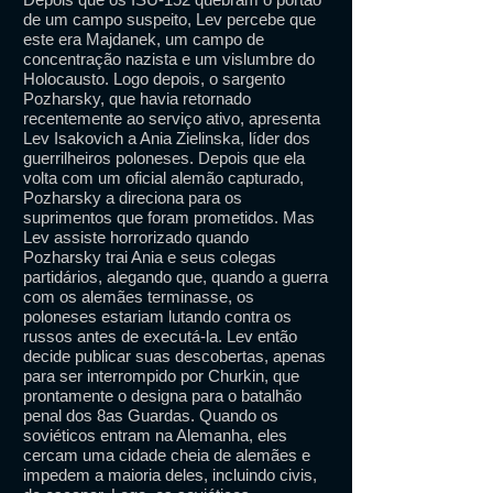
de um campo suspeito, Lev percebe que
este era Majdanek, um campo de
concentração nazista e um vislumbre do
Holocausto. Logo depois, o sargento
Pozharsky, que havia retornado
recentemente ao serviço ativo, apresenta
Lev Isakovich a Ania Zielinska, líder dos
guerrilheiros poloneses. Depois que ela
volta com um oficial alemão capturado,
Pozharsky a direciona para os
suprimentos que foram prometidos. Mas
Lev assiste horrorizado quando
Pozharsky trai Ania e seus colegas
partidários, alegando que, quando a guerra
com os alemães terminasse, os
poloneses estariam lutando contra os
russos antes de executá-la. Lev então
decide publicar suas descobertas, apenas
para ser interrompido por Churkin, que
prontamente o designa para o batalhão
penal dos 8as Guardas. Quando os
soviéticos entram na Alemanha, eles
cercam uma cidade cheia de alemães e
impedem a maioria deles, incluindo civis,