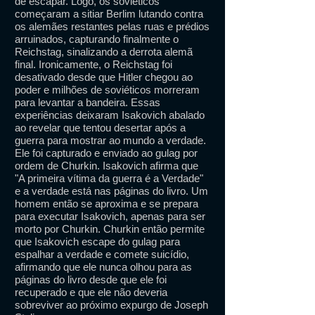
de escapar. Logo, os soviéticos
começaram a sitiar Berlim lutando contra
os alemães restantes pelas ruas e prédios
arruinados, capturando finalmente o
Reichstag, sinalizando a derrota alemã
final. Ironicamente, o Reichstag foi
desativado desde que Hitler chegou ao
poder e milhões de soviéticos morreram
para levantar a bandeira. Essas
experiências deixaram Isakovich abalado
ao revelar que tentou desertar após a
guerra para mostrar ao mundo a verdade.
Ele foi capturado e enviado ao gulag por
ordem de Churkin. Isakovich afirma que
"A primeira vítima da guerra é a Verdade"
e a verdade está nas páginas do livro. Um
homem então se aproxima e se prepara
para executar Isakovich, apenas para ser
morto por Churkin. Churkin então permite
que Isakovich escape do gulag para
espalhar a verdade e comete suicídio,
afirmando que ele nunca olhou para as
páginas do livro desde que ele foi
recuperado e que ele não deveria
sobreviver ao próximo expurgo de Joseph