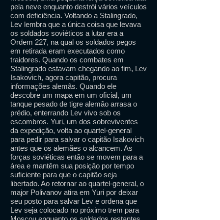
pela neve enquanto destrói vários veículos
com deficiência. Voltando a Stalingrado,
Lev lembra que a única coisa que levava
os soldados soviéticos a lutar era a
Ordem 227, na qual os soldados pegos
em retirada eram executados como
traidores. Quando os combates em
Stalingrado estavam chegando ao fim, Lev
Isakovich, agora capitão, procura
informações alemãs. Quando ele
descobre um mapa em um oficial, um
tanque pesado de tigre alemão arrasa o
prédio, enterrando Lev vivo sob os
escombros. Yuri, um dos sobreviventes
da expedição, volta ao quartel-general
para pedir para salvar o capitão Isakovich
antes que os alemães o alcancem. As
forças soviéticas então se movem para a
área e mantêm sua posição por tempo
suficiente para que o capitão seja
libertado. Ao retornar ao quartel-general, o
major Polivanov atira em Yuri por deixar
seu posto para salvar Lev e ordena que
Lev seja colocado no próximo trem para
Moscou enquanto os soldados restantes