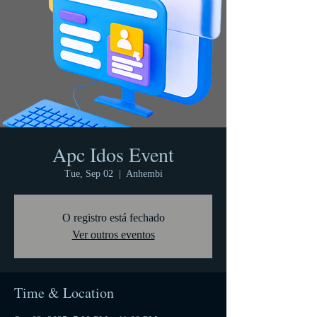
Apc Idos Event
Tue, Sep 02
  |  
Anhembi
O registro está fechado
Ver outros eventos
Time & Location