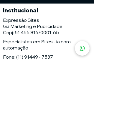
Institucional
Expressão Sites
G3 Marketing e Publicidade
Cnpj: 51.456.816/0001-65
Especialistas em Sites - ia com
automação
Fone:
(11) 91449 - 7537
Email:
wix.atendimento@expressaosites.com
Agência 1:Rua Antônio de Barros nº
2450 - Tatuapé - São Paulo - SP Cep
03401-001
Agência 2: Av Alfredo Ignacio Nogueira
Penido nº335 Sala 706 Bairro:
Residencial Aquarius - São José dos
Campos - SP CEP
12.246-000
Políticas