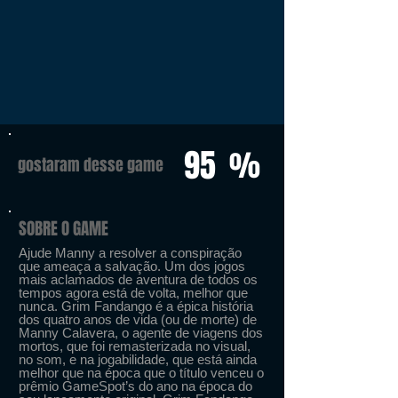
95
%
gostaram desse game
SOBRE O GAME
Ajude Manny a resolver a conspiração
que ameaça a salvação. Um dos jogos
mais aclamados de aventura de todos os
tempos agora está de volta, melhor que
nunca. Grim Fandango é a épica história
dos quatro anos de vida (ou de morte) de
Manny Calavera, o agente de viagens dos
mortos, que foi remasterizada no visual,
no som, e na jogabilidade, que está ainda
melhor que na época que o título venceu o
prêmio GameSpot’s do ano na época do