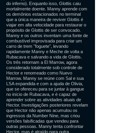
do inferno). Enquanto isso, Glottis caiu
mortalmente doente. Manny aprende com
os demônios estacionados no terminal
que a única maneira de reviver Glottis é
viajar em alta velocidade para restaurar o
propósito de Glottis de ser convocado.
Manny e os outros inventam uma fonte de
combustível improvisada para criar um
carro de trem "foguete", levando
rapidamente Manny e Meche de volta a
Rubacava e salvando a vida de Glottis.
Os três retornam a El Marrow, agora
considerado totalmente sob controle de
Hector e renomeado como Nuevo
Marrow. Manny se reúne com Sal e sua
LSA expandida e com a ajuda de Olivia,
que se ofereceu para se juntar à gangue
no início de Rubacava, e é capaz de
aprender sobre as atividades atuais de
Hector. Investigações posteriores revelam
que Hector não apenas acumulou os
ingressos da Number Nine, mas criou
versões falsificadas que vendeu para
outras pessoas. Manny tenta confrontar
Hector, mas é atraído para outra