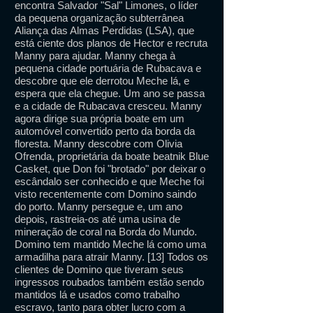
encontra Salvador "Sal" Limones, o líder
da pequena organização subterrânea
Aliança das Almas Perdidas (LSA), que
está ciente dos planos de Hector e recruta
Manny para ajudar. Manny chega à
pequena cidade portuária de Rubacava e
descobre que ele derrotou Meche lá, e
espera que ela chegue. Um ano se passa
e a cidade de Rubacava cresceu. Manny
agora dirige sua própria boate em um
automóvel convertido perto da borda da
floresta. Manny descobre com Olivia
Ofrenda, proprietária da boate beatnik Blue
Casket, que Don foi "brotado" por deixar o
escândalo ser conhecido e que Meche foi
visto recentemente com Domino saindo
do porto. Manny persegue e, um ano
depois, rastreia-os até uma usina de
mineração de coral na Borda do Mundo.
Domino tem mantido Meche lá como uma
armadilha para atrair Manny. [13] Todos os
clientes de Domino que tiveram seus
ingressos roubados também estão sendo
mantidos lá e usados ​​como trabalho
escravo, tanto para obter lucro com a