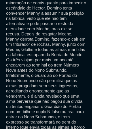
mineração de corais quanto para impedir o
escândalo de Hector. Domino tenta
convencer Manny a assumir sua posição
na fábrica, visto que ele não tem
alternativa e pode passar o resto da
eternidade com Meche, mas ele se
recusa. Depois de resgatar Meche,
Manny derrota Domino, fazendo-o cair em
um triturador de rochas. Manny, junto com
Meche, Glottis e todas as almas mantidas
na fábrica, escapam da Borda do Mundo.
Os três viajam por mais um ano até
chegarem ao terminal do trem Número
Nove antes do Nono Submundo.
Infelizmente, o Guardião do Portão do
Nono Submundo não permitirá que as
almas progridam sem seus ingressos,
acreditando erroneamente que as
venderam, e é ainda revelado que uma
alma perversa que não pagou sua dívida
ou tentou enganar o Guardião do Portão
com um bilhete duplo N falso ou real para
entrar no Nono Submundo, o trem
expresso se transformará no trem do
inferno (que envia todas as almas a bordo