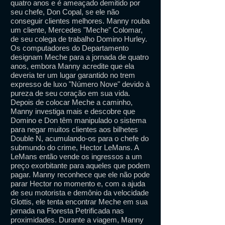
quatro anos e é ameaçado demitido por
seu chefe, Don Copal, se ele não
conseguir clientes melhores. Manny rouba
um cliente, Mercedes "Meche" Colomar,
de seu colega de trabalho Domino Hurley.
Os computadores do Departamento
designam Meche para a jornada de quatro
anos, embora Manny acredite que ela
deveria ter um lugar garantido no trem
expresso de luxo "Número Nove" devido à
pureza de seu coração em sua vida.
Depois de colocar Meche a caminho,
Manny investiga mais e descobre que
Domino e Don têm manipulado o sistema
para negar muitos clientes aos bilhetes
Double N, acumulando-os para o chefe do
submundo do crime, Hector LeMans. A
LeMans então vende os ingressos a um
preço exorbitante para aqueles que podem
pagar. Manny reconhece que ele não pode
parar Hector no momento e, com a ajuda
de seu motorista e demônio da velocidade
Glottis, ele tenta encontrar Meche em sua
jornada na Floresta Petrificada nas
proximidades. Durante a viagem, Manny