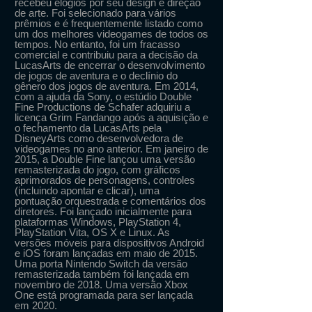
recebeu elogios por seu design e direção
de arte. Foi selecionado para vários
prêmios e é frequentemente listado como
um dos melhores videogames de todos os
tempos. No entanto, foi um fracasso
comercial e contribuiu para a decisão da
LucasArts de encerrar o desenvolvimento
de jogos de aventura e o declínio do
gênero dos jogos de aventura. Em 2014,
com a ajuda da Sony, o estúdio Double
Fine Productions de Schafer adquiriu a
licença Grim Fandango após a aquisição e
o fechamento da LucasArts pela
DisneyArts como desenvolvedora de
videogames no ano anterior. Em janeiro de
2015, a Double Fine lançou uma versão
remasterizada do jogo, com gráficos
aprimorados de personagens, controles
(incluindo apontar e clicar), uma
pontuação orquestrada e comentários dos
diretores. Foi lançado inicialmente para
plataformas Windows, PlayStation 4,
PlayStation Vita, OS X e Linux. As
versões móveis para dispositivos Android
e iOS foram lançadas em maio de 2015.
Uma porta Nintendo Switch da versão
remasterizada também foi lançada em
novembro de 2018. Uma versão Xbox
One está programada para ser lançada
em 2020.