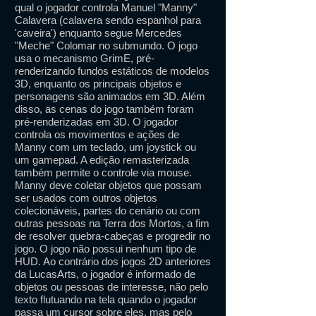
qual o jogador controla Manuel "Manny"
Calavera (calavera sendo espanhol para
'caveira') enquanto segue Mercedes
"Meche" Colomar no submundo. O jogo
usa o mecanismo GrimE, pré-
renderizando fundos estáticos de modelos
3D, enquanto os principais objetos e
personagens são animados em 3D. Além
disso, as cenas do jogo também foram
pré-renderizadas em 3D. O jogador
controla os movimentos e ações de
Manny com um teclado, um joystick ou
um gamepad. A edição remasterizada
também permite o controle via mouse.
Manny deve coletar objetos que possam
ser usados ​​com outros objetos
colecionáveis, partes do cenário ou com
outras pessoas na Terra dos Mortos, a fim
de resolver quebra-cabeças e progredir no
jogo. O jogo não possui nenhum tipo de
HUD. Ao contrário dos jogos 2D anteriores
da LucasArts, o jogador é informado de
objetos ou pessoas de interesse, não pelo
texto flutuando na tela quando o jogador
passa um cursor sobre eles, mas pelo