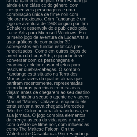
seu lançamento original. Grim Fandango
ainda é um clássico do gênero, com
inesquecíveis personagens e uma
combinação única de filme noir com
folclore mexicano. Grim Fandango é um
jogo de aventura de 1998 dirigido por Tim
Schafer e desenvolvido e publicado pela
LucasArts para Microsoft Windows. É o
primeiro jogo de aventura da LucasArts a
usar gráficos de computador 3D
sobrepostos em fundos estáticos pré-
renderizados. Como em outros jogos de
aventura da LucasArts, o jogador deve
conversar com os personagens e
examinar, coletar e usar objetos para
resolver quebra-cabeças. O sombrio
Fandango está situado na Terra dos
Mortos, através da qual as almas que
partiram recentemente, representadas
como figuras parecidas com calacas,
viajam antes de chegarem ao seu destino
final. A história segue o agente de viagens
Manuel "Manny" Calavera, enquanto ele
tenta salvar a nova chegada Mercedes
"Meche" Colomar, uma alma virtuosa, em
sua jornada. O jogo combina elementos
da crença asteca da vida após a morte
com o estilo de filme noir, com influências
como The Maltese Falcon, On the
Waterfront e Casablanca. Grim Fandango