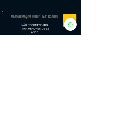
CLASSIFICAÇÃO INDICATIVA: 12 ANOS
NÃO RECOMENDADO
PARA MENORES DE 12
ANOS
Classificação: Coordenação de Classificação Indicativa
PLATAFORMAS:
Microsoft Windows, Mac OS
Classic, DOS
IDIOMAS:
Interface Dublagem Legendas
Português
✔
✔
✔
Inglês
✔
✔
✔
Espanhol
✔
✔
✔
Francês
✔
✔
✔