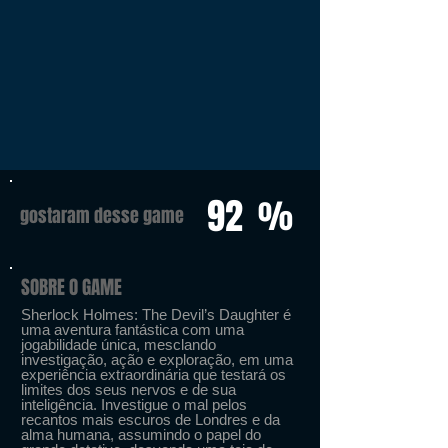
92
%
gostaram desse game
SOBRE O GAME
Sherlock Holmes: The Devil’s Daughter é
uma aventura fantástica com uma
jogabilidade única, mesclando
investigação, ação e exploração, em uma
experiência extraordinária que testará os
limites dos seus nervos e de sua
inteligência. Investigue o mal pelos
recantos mais escuros de Londres e da
alma humana, assumindo o papel do