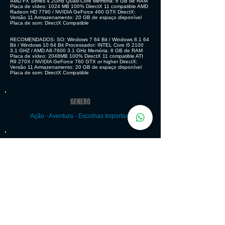
AMD FX Series 4.2GHz Quad-Core Memória: 6 GB de RAM
Placa de vídeo: 1024 MB 100% DirectX 11 compatible AMD
Radeon HD 7790 / NVIDIA GeForce 460 GTX DirectX:
Versão 11 Armazenamento: 20 GB de espaço disponível
Placa de som: DirectX Compatible
RECOMENDADOS: SO: Windows 7 64 Bit / Windows 8.1 64
Bit / Windows 10 64 Bit Processador: INTEL Core i5 2100
3.1 GHZ / AMD A8-7600 3.1 GHz Memória: 8 GB de RAM
Placa de vídeo: 2048MB 100% DirectX 11 compatible ATI
R9 270X / NVIDIA GeForce 760 GTX or higher DirectX:
Versão 11 Armazenamento: 20 GB de espaço disponível
Placa de som: DirectX Compatible
GENERO
Ação - Aventura - Escolhas Importam
MODOS DE JOGO
Single-player