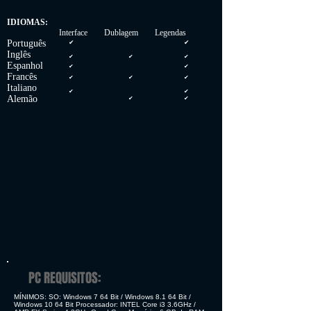
IDIOMAS:
Interface Dublagem Legendas
Português
✔
✔
Inglês
✔
✔
✔
Espanhol
✔
✔
Francês
✔
✔
✔
Italiano
✔
✔
Alemão
✔
✔
PC REQUISITOS:
MÍNIMOS: SO: Windows 7 64 Bit / Windows 8.1 64 Bit /
Windows 10 64 Bit Processador: INTEL Core i3 3.6GHz /