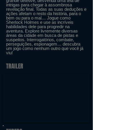
grande detetive, desvenda uma teia de
intrigas para chegar à assombrosa
revelação final. Todas as suas deduções e
ações afetam o resto da história, para o
bem ou para o mal… Jogue como
Sherlock Holmes e use as incríveis
habilidades dele para progredir na
aventura. Explore livremente diversas
áreas da cidade em busca de pistas e
suspeitos. Interrogatórios, combate,
perseguições, espionagem… descubra
um jogo como nenhum outro que você já
viu!
TRAILER