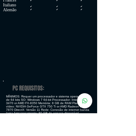
Francês
✔
✔
✔
Italiano
✔
✔
✔
Alemão
✔
✔
✔
PC REQUISITOS:
MÍNIMOS: Requer um processador e sistema operacional
de 64 bits SO: Windows 7 64-bit Processador: Intel Core i5-
3470 or AMD FX-8350 Memória: 8 GB de RAM Placa de
vídeo: NVIDIA GeForce GTX 750 Ti or AMD Radeon HD
7870 DirectX: Versão 11 Rede: Conexão de internet banda
larga Armazenamento: 80 GB de espaço disponível
RECOMENDADOS: Requer um processador e sistema
operacional de 64 bits SO: Windows 10 64bit Processador:
Intel Core i5- 8400 or AMD Ryzen 5 1600 Memória: 8 GB de
RAM Placa de vídeo: NVIDIA GeForce GTX 1060 or AMD