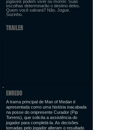
jogáveis podem viver ou morrer. Suas
escolhas determinarão o destino deles.
Quem você salvará? Não. Jogue.
Sozinho.
TRAILER
ENREDO
A trama principal de Man of Medan é
apresentada como uma história inacabada
na posse do onipresente Curador (Pip
Torrens), que solicita a assistência do
jogador para completá-la. As decisões
tomadas pelo jogador alteram o resultado