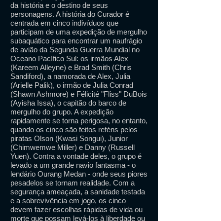
da história e o destino de seus
personagens. A história do Curador é
centrada em cinco indivíduos que
participam de uma expedição de mergulho
subaquático para encontrar um naufrágio
de avião da Segunda Guerra Mundial no
Oceano Pacífico Sul: os irmãos Alex
(Kareem Alleyne) e Brad Smith (Chris
Sandiford), a namorada de Alex, Julia
(Arielle Palik), o irmão de Julia Conrad
(Shawn Ashmore) e Félicité "Fliss" DuBois
(Ayisha Issa), o capitão do barco de
mergulho do grupo. A expedição
rapidamente se torna perigosa, no entanto,
quando os cinco são feitos reféns pelos
piratas Olson (Kwasi Songui), Junior
(Chimwemwe Miller) e Danny (Russell
Yuen). Contra a vontade deles, o grupo é
levado a um grande navio fantasma - o
lendário Ourang Medan - onde seus piores
pesadelos se tornam realidade. Com a
segurança ameaçada, a sanidade testada
e a sobrevivência em jogo, os cinco
devem fazer escolhas rápidas de vida ou
morte que possam levá-los à liberdade ou