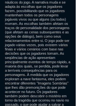
náuticos do jogo. A narrativa muda e se
adapta às escolhas que os jogadores
fazem, possibilitando que os jogadores
mantenham todos os personagens
jogáveis ​​vivos ou que alguns (ou todos)
morram. As escolhas também afetam os
traços de personalidade dos personagens
(que afetam as cenas subsequentes e as
opções de diálogo), bem como seus
relacionamentos entre si. O jogo pode ser
jogado várias vezes, pois existem vários
finais e vários cenários com base nas
decisões que os jogadores tomam. As
seqüências de ação apresentam
principalmente eventos de tempo rápido, a
maioria dos quais, se perdida, pode levar
a terríveis consequências para os
personagens. À medida que os jogadores
exploram a nave fantasma, eles podem
encontrar diferentes "Imagens Sombrias"
que lhes dão premonições do que pode
acontecer no futuro. Os jogadores
também podem descobrir o mistério em
torno da tragédia que ocorreu no navio no
passado, o que pode ajudar a salvar a