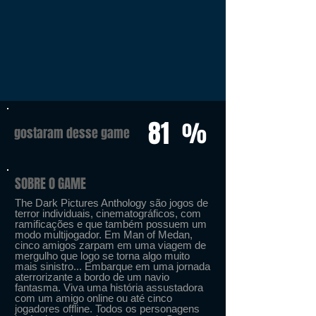
81
%
gostaram desse game
SOBRE O GAME
The Dark Pictures Anthology são jogos de
terror individuais, cinematográficos, com
ramificações e que também possuem um
modo multijogador. Em Man of Medan,
cinco amigos zarpam em uma viagem de
mergulho que logo se torna algo muito
mais sinistro... Embarque em uma jornada
aterrorizante a bordo de um navio
fantasma. Viva uma história assustadora
com um amigo online ou até cinco
jogadores offline. Todos os personagens