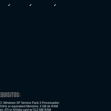
✔
✔
✔
EQUISITOS:
: Windows XP Service Pack 3 Processador:
2GHz or equivalent Memória: 3 GB de RAM
deo: ATI or NVidia card w/ 512 MB RAM