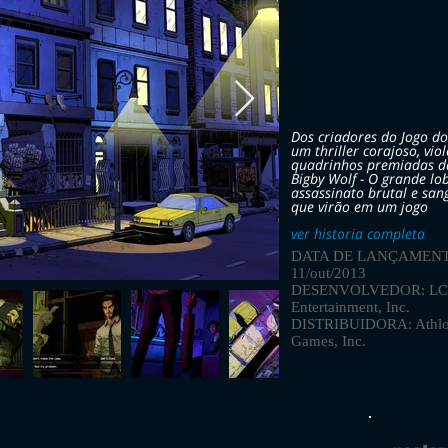
Dos criadores do Jogo d
um thriller corajoso, vi
quadrinhos premiadas da
Bigby Wolf - O grande l
assassinato brutal e sa
que virão em um jogo
ver historia completa
DATA DE LANÇAMENT
11/out/2013
DESENVOLVEDOR: L
Entertainment, Inc.
DISTRIBUIDORA: Athl
Games, Inc.