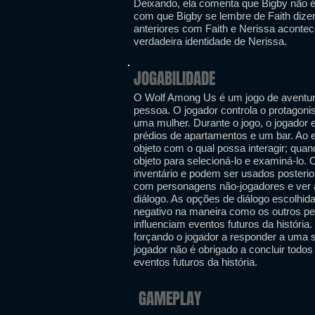
Deixando, ela comenta que Bigby não é
com que Bigby se lembre de Faith diz
anteriores com Faith e Nerissa aconte
verdadeira identidade de Nerissa.
JOGABILIDADE
O Wolf Among Us é um jogo de aventura
pessoa. O jogador controla o protagoni
uma mulher. Durante o jogo, o jogador 
prédios de apartamentos e um bar. Ao 
objeto com o qual possa interagir; qua
objeto para selecioná-lo e examiná-lo
inventário e podem ser usados ​​poster
com personagens não-jogadores e ver 
diálogo. As opções de diálogo escolhid
negativo na maneira como os outros p
influenciam eventos futuros da história
forçando o jogador a responder a uma s
jogador não é obrigado a concluir todos
eventos futuros da história.
GAMEPLAY