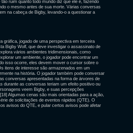
 tão ruim quanto todo mundo diz que ele é, fazendo
endo o mesmo antes de sua morte. Várias conversas
cem na cabeça de Bigby, levando-o a questionar a
 gráfica, jogado de uma perspectiva em terceira
sta Bigby Wolf, que deve investigar o assassinato de
explora vários ambientes tridimensionais, como
explorar um ambiente, o jogador pode encontrar um
ndo isso ocorre, eles devem mover o cursor sobre o
. Os itens de interesse são armazenados em um
iormente na história. O jogador também pode conversar
as conversas apresentadas na forma de árvores de
as durante as conversas teriam um efeito positivo ou
ersonagens veem Bigby, e suas percepções
. [18] Algumas cenas são mais orientadas para a ação,
érie de solicitações de eventos rápidos (QTE). O
 os avisos do QTE, e pular certos avisos pode afetar