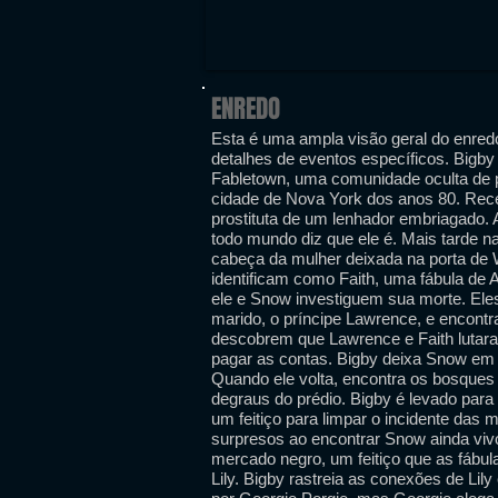
ENREDO
Esta é uma ampla visão geral do enredo
detalhes de eventos específicos. Bigby 
Fabletown, uma comunidade oculta de 
cidade de Nova York dos anos 80. Rec
prostituta de um lenhador embriagado. An
todo mundo diz que ele é. Mais tarde n
cabeça da mulher deixada na porta de
identificam como Faith, uma fábula de A
ele e Snow investiguem sua morte. Eles
marido, o príncipe Lawrence, e encont
descobrem que Lawrence e Faith lutaram
pagar as contas. Bigby deixa Snow em 
Quando ele volta, encontra os bosques
degraus do prédio. Bigby é levado para
um feitiço para limpar o incidente das 
surpresos ao encontrar Snow ainda viv
mercado negro, um feitiço que as fábu
Lily. Bigby rastreia as conexões de Lil