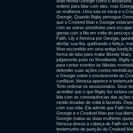
Man revela Georgie como o assassino de
ordens para lidar com eles, mas Georg
as mulheres. Uma luta se inicia e o C
Georgie. Quando Bigby persegue Georgi
que o Crooked Man e Georgie estavam a
com as outras prostitutas para escapar
garota com a fita em volta do pescoço 
Faith, Lily e Nerissa por Georgie, gara
desfaz sua fita, quebrando o feitiço, 
Man escondido em uma antiga fundição,
forma de lobo para matar Bloody Mary, 
julgamento justo no Woodlands. Bigby v
para contar eventos às fábulas montada
defender suas ações contra reivindicaç
e Georgie sobre o envolvimento do Cr
confiável. Nerissa aparece e testemun
Torto ordenar os assassinatos. Seus t
acreditar que o que Bigby fez estava ce
lida com as consequências das ações 
sendo levadas de volta à fazenda. Depo
com sua vida. Ela admite que Faith inv
Georgie e o Crooked Man por sua liber
Georgie matou as duas mulheres quando
Nerissa deixou a cabeça de Faith em W
testemunho de punição do Crooked Man