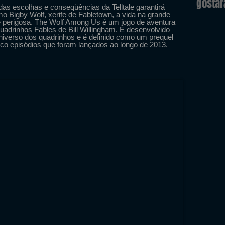
gosta
s escolhas e conseqüências da Telltale garantirá
 Bigby Wolf, xerife de Fabletown, a vida na grande
 e perigosa. The Wolf Among Us é um jogo de aventura
quadrinhos Fables de Bill Willingham. É desenvolvido
niverso dos quadrinhos e é definido como um prequel
nco episódios que foram lançados ao longo de 2013.