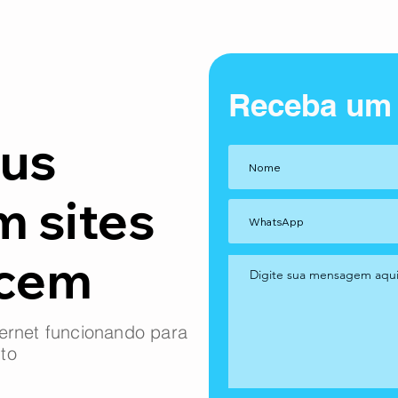
Receba um
us
m sites
ncem
ernet funcionando para
to