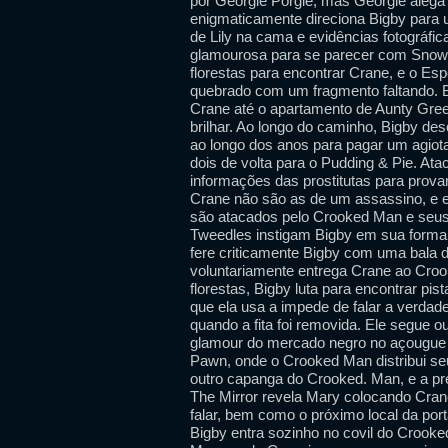
por Georgie Porgie, mas Georgie alega 
enigmaticamente direciona Bigby para u
de Lily na cama e evidências fotográfi
glamourosa para se parecer com Snow. 
florestas para encontrar Crane, e o Esp
quebrado com um fragmento faltando. Bi
Crane até o apartamento de Aunty Gre
brilhar. Ao longo do caminho, Bigby de
ao longo dos anos para pagar um agio
dois de volta para o Pudding & Pie. Ata
informações das prostitutas para prov
Crane não são as de um assassino, e el
são atacados pelo Crooked Man e seus
Tweedles instigam Bigby em sua form
fere criticamente Bigby com uma bala d
voluntariamente entrega Crane ao Crook
florestas, Bigby luta para encontrar pi
que ela usa a impede de falar a verdade
quando a fita foi removida. Ele segue ou
glamour do mercado negro no açougue
Pawn, onde o Crooked Man distribui se
outro capanga do Crooked. Man, e a p
The Mirror revela Mary colocando Crane
falar, bem como o próximo local da por
Bigby entra sozinho no covil do Crook