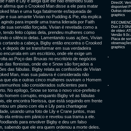
 Faith e Lily e alega que ele não entendeu suas
DirectX: Ve
ie afirma que o Crooked Man disse a ele para matar
disponível P
rooked Man e uma fuga fatalmente esfaqueada de
Outras obser
graphics
e e sua amante Vivian no Pudding & Pie, ela explica
gindo para impedir uma trama liderada por Faith
RECOMENDAD
 de sua servidão forçada. Vivian é revelada como a
Duo 2.3 Ghz
de vídeo: AT
e, tendo feito cópias dela, prendeu mulheres como
Versão 9.0c
ntindo o silêncio delas. Lamentando suas ações, Vivian
Placa de som
mas cortando a cabeça. Bigby então encontra o Crooked
observações
graphics
 e depois de se transformar em sua verdadeira
o encurrala em um escritório, onde ele exige um
olta ao Poço das Bruxas no escritório de negócios
s das florestas, onde ele e Snow são forçados a
ões das fábulas. Bigby relata as confissões de Vivian
ooked Man, mas sua palavra é considerada não
ha que ela e outras cinco mulheres ouviram o Homem
estemunhos são considerados suficientes para
rto. No epílogo, Snow se torna o novo vice-prefeito e
do homem corrupto, enquanto Bigby vê as fábulas
is, ele encontra Nerissa, que está seguindo em frente
entou um plano com ela e Lily para chantagear
dade, usando uma foto de Lily e Crane juntos, mas
 ela entrou em pânico e revelou sua trama a ele.
oodlands para envolver Bigby e deu um falso
, sabendo que ele era quem ordenou a morte deles.