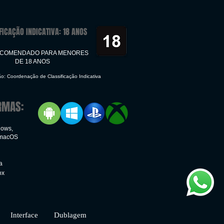
FICAÇÃO INDICATIVA: 18 ANOS
ECOMENDADO PARA MENORES
DE 18 ANOS
ão: Coordenação de Classificação Indicativa
RMAS:
dows,
 macOS
a
ox
face Dublagem