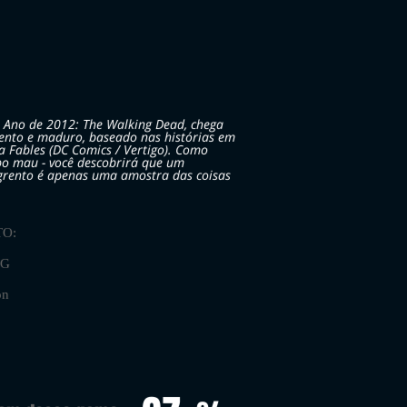
o Ano de 2012: The Walking Dead, chega
olento e maduro, baseado nas histórias em
 Fables (DC Comics / Vertigo). Como
obo mau - você descobrirá que um
ngrento é apenas uma amostra das coisas
O:
CG
on