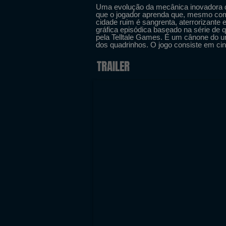
Uma evolução da mecânica inovadora da
que o jogador aprenda que, mesmo como
cidade ruim é sangrenta, aterrorizante
gráfica episódica baseado na série de 
pela Telltale Games. É um cânone do u
dos quadrinhos. O jogo consiste em ci
TRAILER