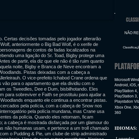
CLASSI
NÃO R
. Certas decisões tomadas pelo jogador alterarão
Wolf, anteriormente o Big Bad Wolf, é o xerife de
Classificaç
personagens de contos de fadas localizados na
ebendo uma ligação do Sr. Toad, Bigby protege uma
tes de partir, ela diz que ele não é tão ruim quanto
PLATAFO
aquela noite, Bigby e Branca de Neve encontram a
 Woodlands. Pistas deixadas com a cabeça a
llerleirauh. O vice-prefeito Ichabod Crane ordena que
Microsoft Win
 vão para o apartamento que ela dividiu com o
Android, iOS,
ram os Tweedles, Dee e Dum, bisbilhotando. Eles
PlayStation 4,
 para sobreviver e Faith se prostituiu para ajudar a
PlayStation 3,
Woodlands enquanto ele continua a encontrar pistas.
Playstation Vit
 cercados pela polícia, com a cabeça de Snow nos
Xbox One, Xb
 interrogatório pela polícia mundana, mas Crane usa
360
mentes da polícia. Quando eles retornam, ficam
o; a cabeça é mostrada disfarçada por um glamour do
las não humanas usam, e pertence a um troll chamado
IDIOMAS:
y com o Pudding & Pie, um clube de strip administrado
Inter
Legendas