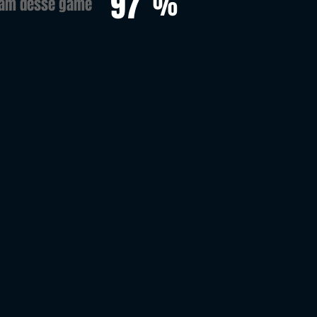
97
%
ram desse game