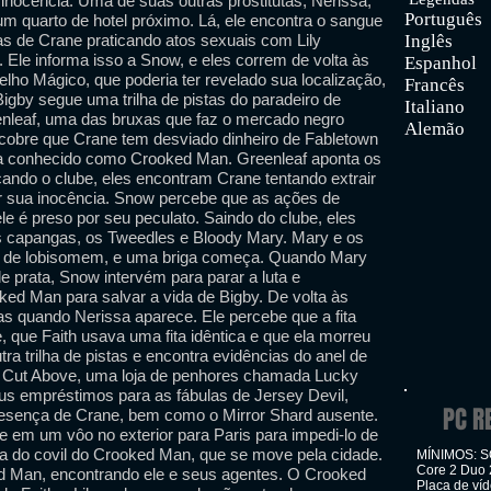
inocência. Uma de suas outras prostitutas, Nerissa,
Português
m quarto de hotel próximo. Lá, ele encontra o sangue
cas de Crane praticando atos sexuais com Lily
Inglês
Ele informa isso a Snow, e eles correm de volta às
Espanhol
elho Mágico, que poderia ter revelado sua localização,
Francês
gby segue uma trilha de pistas do paradeiro de
Italiano
enleaf, uma das bruxas que faz o mercado negro
Alemão
scobre que Crane tem desviado dinheiro de Fabletown
ta conhecido como Crooked Man. Greenleaf aponta os
cando o clube, eles encontram Crane tentando extrair
ar sua inocência. Snow percebe que as ações de
e é preso por seu peculato. Saindo do clube, eles
 capangas, os Tweedles e Bloody Mary. Mary e os
a de lobisomem, e uma briga começa. Quando Mary
e prata, Snow intervém para parar a luta e
ed Man para salvar a vida de Bigby. De volta às
stas quando Nerissa aparece. Ele percebe que a fita
, que Faith usava uma fita idêntica e que ela morreu
tra trilha de pistas e encontra evidências do anel de
 Cut Above, uma loja de penhores chamada Lucky
us empréstimos para as fábulas de Jersey Devil,
PC R
resença de Crane, bem como o Mirror Shard ausente.
 em um vôo no exterior para Paris para impedi-lo de
ta do covil do Crooked Man, que se move pela cidade.
MÍNIMOS: SO
Core 2 Duo 
ed Man, encontrando ele e seus agentes. O Crooked
Placa de ví