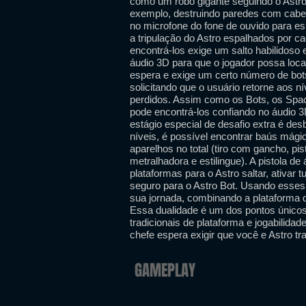
como um robô gigante seguindo o Astro
exemplo, destruindo paredes com cabe
no microfone do fone de ouvido para esp
a tripulação do Astro espalhados por c
encontrá-los exige um salto habilidoso 
áudio 3D para que o jogador possa loca
espera e exige um certo número de bot
solicitando que o usuário retorne aos n
perdidos. Assim como os Bots, os Spac
pode encontrá-los confiando no áudio
estágio especial de desafio extra é de
níveis, é possível encontrar baús mági
aparelhos no total (tiro com gancho, pi
metralhadora e estilingue). A pistola de
plataformas para o Astro saltar, ativar 
seguro para o Astro Bot. Usando esses 
sua jornada, combinando a plataforma 
Essa dualidade é um dos pontos únicos 
tradicionais de plataforma e jogabilid
chefe espera exigir que você e Astro t
GAMEPLAY