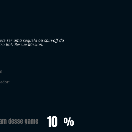
ece ser uma sequela ou spin-off da
tro Bot: Rescue Mission.
20
edor:
10
%
ram desse game