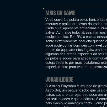
MAIS DO GAME
Você correrá e pulará pelos horizontes
escuras e praias arenosas douradas em
Cada nível apresenta armadilhas e inim
salvar. Acima de tudo, há seis inimigo
equipe perdida. Em RV, a escala dessa
sente extremamente pequeno quando el
você pode contar com seu confiável c
monte de equipamentos legais: um tiro
algumas das armas especiais ao seu d
de pulos e socos para acabar com qua
esteja sedento por mais plataforma ext
especialmente para testar sua destreza
JOGABILIDADE
O Astro's Playroom é um jogo de plata
Astro Bot, um pequeno robô que usa o c
pairar, socar e carregar seu soco em 
particularidades é que a câmera é con
pelo manípulo analógico certo. Como 