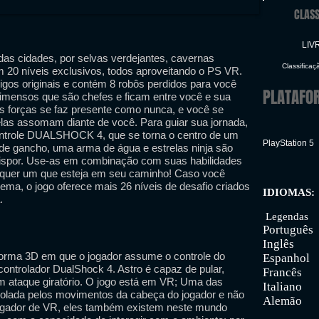
CLASS
LIV
 das cidades, por selvas verdejantes, cavernas
Classificaç
 20 níveis exclusivos, todos aproveitando o PS VR.
igos originais e contém 8 robôs perdidos para você
PLATAFO
s imensos que são chefes e ficam entre você e sua
s forças se faz presente como nunca, e você se
as assomam diante de você. Para guiar sua jornada,
ontrole DUALSHOCK 4, que se torna o centro de um
PlayStation 5
 de gancho, uma arma de água e estrelas ninja são
ispor. Use-as em combinação com suas habilidades
lquer um que esteja em seu caminho! Caso você
rema, o jogo oferece mais 26 níveis de desafio criados
IDIOMAS:
.
Inter
Legendas
Português
Inglês
forma 3D em que o jogador assume o controle do
Espanhol
ontrolador DualShock 4. Astro é capaz de pular,
Francês
um ataque giratório. O jogo está em VR; Uma das
Italiano
trolada pelos movimentos da cabeça do jogador e não
Alemão
jogador de VR, eles também existem neste mundo