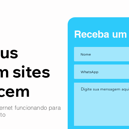
Receba um
us
m sites
ncem
ernet funcionando para
to