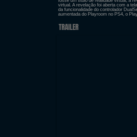
fosse um título de realidade virtual, a
virtual. A revelação foi aberta com a te
da funcionalidade do controlador DualS
aumentada do Playroom no PS4, o Play
TRAILER