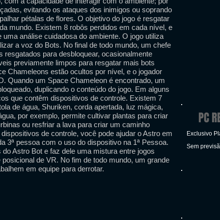
, com a capacidade de interagir com o ambiente; por
çadas, evitando os ataques dos inimigos ou soprando
alhar pétalas de flores. O objetivo do jogo é resgatar
ada mundo. Existem 8 robôs perdidos em cada nível, e
e uma análise cuidadosa do ambiente. O jogo utiliza
lizar a voz do Bots. No final de todo mundo, um chefe
s resgatados para desbloquear, ocasionalmente
íveis previamente limpos para resgatar mais bots
e Chameleons estão ocultos por nível, e o jogador
 3D. Quando um Space Chameleon é encontrado, um
sbloqueado, duplicando o conteúdo do jogo. Em alguns
cos que contêm dispositivos de controle. Existem 7
stola de água, Shuriken, corda apertada, luz mágica,
PC R
 água, por exemplo, permite cultivar plantas para criar
turbinas ou resfriar a lava para criar um caminho
dispositivos de controle, você pode ajudar o Astro em
Exclusivo Pl
da 3ª pessoa com o uso do dispositivo na 1ª Pessoa.
Sem previs
do Astro Bot e faz dele uma mistura entre jogos
ade posicional de VR. No fim de todo mundo, um grande
rabalhem em equipe para derrotar.