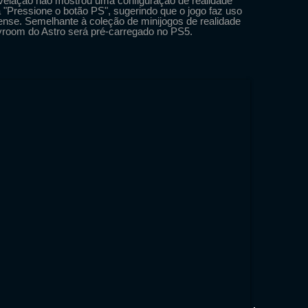
 revelação não mostrou uma configuração de realidade
la "Pressione o botão PS", sugerindo que o jogo faz uso
ense. Semelhante à coleção de minijogos de realidade
room do Astro será pré-carregado no PS5.