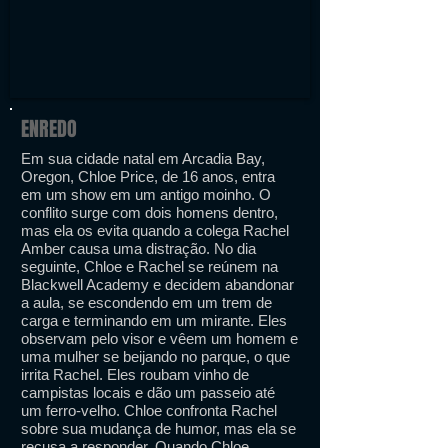
ENREDO
Em sua cidade natal em Arcadia Bay,
Oregon, Chloe Price, de 16 anos, entra
em um show em um antigo moinho. O
conflito surge com dois homens dentro,
mas ela os evita quando a colega Rachel
Amber causa uma distração. No dia
seguinte, Chloe e Rachel se reúnem na
Blackwell Academy e decidem abandonar
a aula, se escondendo em um trem de
carga e terminando em um mirante. Eles
observam pelo visor e vêem um homem e
uma mulher se beijando no parque, o que
irrita Rachel. Eles roubam vinho de
campistas locais e dão um passeio até
um ferro-velho. Chloe confronta Rachel
sobre sua mudança de humor, mas ela se
recusa a responder. Quando Chloe