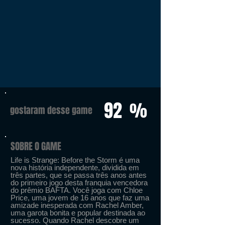
92
%
gostaram desse game
SOBRE O GAME
Life is Strange: Before the Storm é uma
nova história independente, dividida em
três partes, que se passa três anos antes
do primeiro jogo desta franquia vencedora
do prêmio BAFTA. Você joga com Chloe
Price, uma jovem de 16 anos que faz uma
amizade inesperada com Rachel Amber,
uma garota bonita e popular destinada ao
sucesso. Quando Rachel descobre um