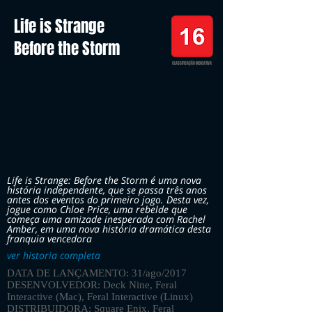
Life is Strange
Before the Storm
CLASSIFICAÇÃO INDICATIVA
Life is Strange: Before the Storm é uma nova
história independente, que se passa três anos
antes dos eventos do primeiro jogo. Desta vez,
jogue como Chloe Price, uma rebelde que
começa uma amizade inesperada com Rachel
Amber, em uma nova história dramática desta
franquia vencedora
ver historia completa
DATA DE LANÇAMENTO: 31/ago/2017
DESENVOLVEDOR: Deck Nine, Feral
Interactive (Mac), Feral Interactive (Linux)
DISTRIBUIDORA: Square Enix, Feral