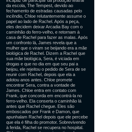
incapaz de participar da produção teatral
da escola, The Tempest, devido ao
fechamento de estradas causadas pelo
incêndio, Chloe relutantemente assume o
papel ao lado de Rachel. Após a peça,
eles decidem deixar Arcadia Bay com o
caminhão do ferro-velho, e retornam à
casa de Rachel para fazer as malas. Após
um confronto lá, James revela que a
mulher que o viram se beijando era a mãe
biológica de Rachel. Dizem a Rachel que
sua mãe biológica, Sera, é viciada em
drogas e que no dia em que seu pai a
beijou, ele rejeitou o pedido de Sera de se
reunir com Rachel, depois que ela a
adotou anos antes. Chloe promete
encontrar Sera, contra a vontade de
James. Chloe entra em contato com
Frank, que concorda em encontrá-la no
ferro-velho. Ela conserta o caminhão lá
antes que Rachel chegue. Eles são
emboscados por Frank e Damon, que
apunhalam Rachel depois que ele percebe
que ela é filha do promotor. Sobrevivendo
à ferida, Rachel se recupera no hospital.