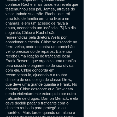
conhece Rachel mais tarde, ela revela que
testemunhou seu pai, James, através do
visor, traindo sua mãe. Rachel destrói
uma foto de família em uma lixeira em
chamas, e em um acesso de raiva a
chuta, acendendo um incêndio. [5] No dia
seguinte, Chloe e Rachel são
repreendidas pela diretora Wells por
abandonar a escola. Chloe se esconde no
ferro-velho, onde encontra um caminhão
velho precisando de reparos. Ela então
recebe uma ligação do traficante local
Frank Bowers, que organiza uma reunião
para discutir o pagamento de sua dívida
com ele. Chloe concorda em
recompensá-lo, ajudando-o a roubar
dinheiro de seu colega de classe Drew,
que deve uma grande quantia a Frank. No
entanto, Chloe descobre que Drew está
sendo violentamente extorquido por outro
traficante de drogas, Damon Merrick, e ela
deve decidir pagar o traficante com o
dinheiro roubado para protegê-lo ou
mantê-lo. Mais tarde, quando um aluno é