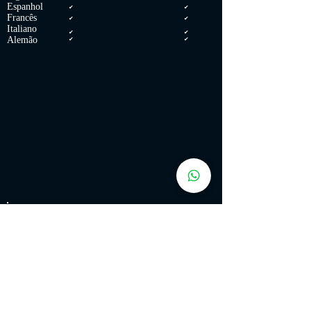
Espanhol
✔
✔
Francês
✔
✔
Italiano
✔
✔
Alemão
✔
✔
PC REQUISITOS:
MÍNIMOS: Requer um processador e sistema operacional
de 64 bits SO: Windows 7 or above (64-bit Operating
System Required) Processador: Intel Core i3-2100 (3.1GHz)
or AMD Phenom X4 945 (3.0GHz) Memória: 3 GB de RAM
Placa de vídeo: AMD Radeon R7 250 or NVIDIA Geforce
GTX 650 DirectX: Versão 11 Armazenamento: 14 GB de
espaço disponível Outras observações: Please note that
32-bit operating systems will not be supported.