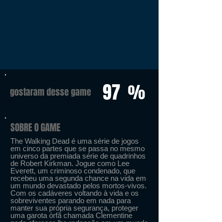
97
%
gostaram desse game
SOBRE O GAME
The Walking Dead é uma série de jogos
em cinco partes que se passa no mesmo
universo da premiada série de quadrinhos
de Robert Kirkman. Jogue como Lee
Everett, um criminoso condenado, que
recebeu uma segunda chance na vida em
um mundo devastado pelos mortos-vivos.
Com os cadáveres voltando à vida e os
sobreviventes parando em nada para
manter sua própria segurança, proteger
uma garota órfã chamada Clementine