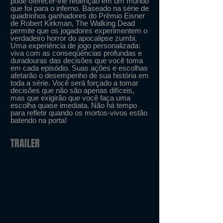
pode oferecer-lhe redenção em um mundo
que foi para o inferno. Baseado na série de
quadrinhos ganhadores do Prêmio Eisner
de Robert Kirkman, The Walking Dead
permite que os jogadores experimentem o
verdadeiro horror do apocalipse zumbi.
Uma experiência de jogo personalizada:
viva com as conseqüências profundas e
duradouras das decisões que você toma
em cada episódio. Suas ações e escolhas
afetarão o desempenho de sua história em
toda a série. Você será forçado a tomar
decisões que não são apenas difíceis,
mas que exigirão que você faça uma
escolha quase imediata. Não há tempo
para refletir quando os mortos-vivos estão
batendo na porta!
TRAILER