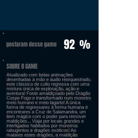
92
%
gostaram desse game
SOBRE O GAME
Atualizado com belas animações
desenhadas à mão e áudio reorquestrado,
este clássico de culto regressa com uma
mistura única de exploração, ação e
aventura! Foste amaldiçoado pelo Dragão
Cospe Fogo e transformado num monstro
meio humano e meio lagarto! A única
forma de regressares à forma humana é
encontrares a Cruz de Salamandra, um
item mágico com o poder para remover
maldições... Viaja por locais grandes e
interligados habitados por monstros
rabugentos e dragões exóticos! Ao
matares estes dragões, a maldição