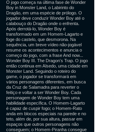
O jogo começa na última fase de Wonder
Boy in Monster Land, o Labirinto do
Dragão, em uma espécie de prólogo. O
jogador deve conduzir Wonder Boy até o
calabouço do Dragão onde o enfrenta.
Após derrotá-lo, Wonder Boy é
transformado em um Homem-Lagarto e
foge do castelo, que desmorona. Na
sequência, um breve vídeo não-jogável
resume os acontecimentos e anuncia o
começo do jogo, com a frase And now...
Wonder Boy III. The Dragon's Trap. O jogo
então continua em Alsedo, uma cidade em
Monster Land. Seguindo o roteiro do
game, o jogador se transformará em
vários personagens diferentes, em busca
da Cruz de Salamadra para reverter o
feitiço e voltar a ser Wonder Boy. Cada
personagem de Wonder Boy tem uma
habilidade específica. O Homem-Lagarto
é capaz de cuspir fogo; o Homem-Rato
anda em blocos especiais na parede e no
teto, além de, por sua altura, passar em
espaços que outros personagens não
conseguem; o Homem-Piranha consegue