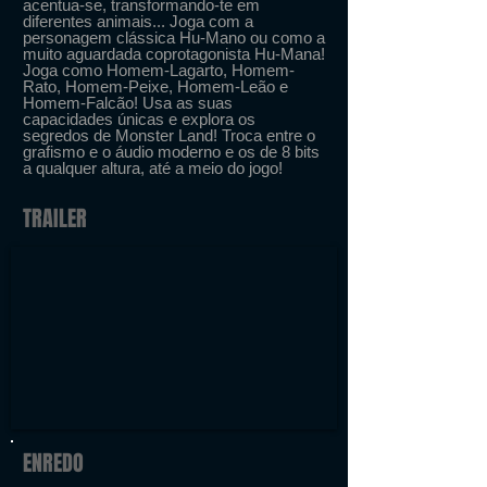
acentua-se, transformando-te em
diferentes animais... Joga com a
personagem clássica Hu-Mano ou como a
muito aguardada coprotagonista Hu-Mana!
Joga como Homem-Lagarto, Homem-
Rato, Homem-Peixe, Homem-Leão e
Homem-Falcão! Usa as suas
capacidades únicas e explora os
segredos de Monster Land! Troca entre o
grafismo e o áudio moderno e os de 8 bits
a qualquer altura, até a meio do jogo!
TRAILER
ENREDO