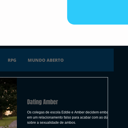
RPG
MUNDO ABERTO
FICÇÃO
TERROR
PC
PS4
Dating Amber
 SERIES X
ÚLTIMAS
TRAILER
Os colegas de escola Eddie e Amber decidem embarcar
em um relacionamento falso para acabar com as dúvidas
sobre a sexualidade de ambos.