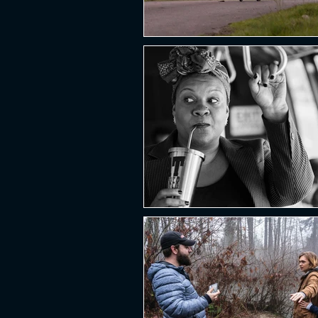
PLATAFORMA
FPS
D
ESPORTES
SOBREVIVÊNCI
GUERRA
LUTA
GRAT