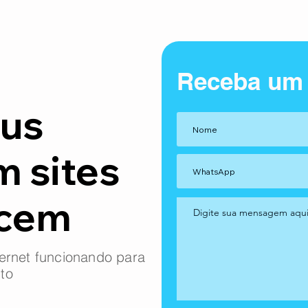
Receba um
us
m sites
ncem
ernet funcionando para
to