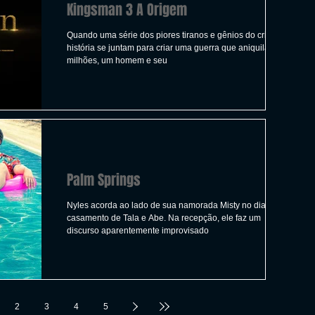
Kingsman 3 A Origem
Quando uma série dos piores tiranos e gênios do crime da
história se juntam para criar uma guerra que aniquilará
milhões, um homem e seu
Palm Springs
Nyles acorda ao lado de sua namorada Misty no dia do
casamento de Tala e Abe. Na recepção, ele faz um
discurso aparentemente improvisado
2
3
4
5