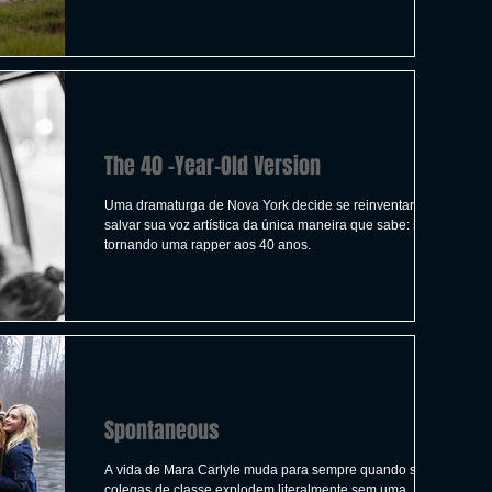
ICAS
TIRO
LGBTQ+
CORRIDA
A
CONSTRUÇÃO
INDIE
SWITCH
The 40 -Year-Old Version
UITO
FILMES
Uma dramaturga de Nova York decide se reinventar, e
salvar sua voz artística da única maneira que sabe: se
tornando uma rapper aos 40 anos.
Spontaneous
A vida de Mara Carlyle muda para sempre quando seus
colegas de classe explodem literalmente sem uma