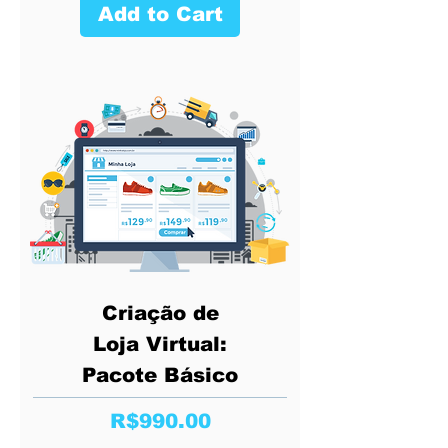
Add to Cart
Criação de
Loja Virtual:
Pacote Básico
Price
R$990.00