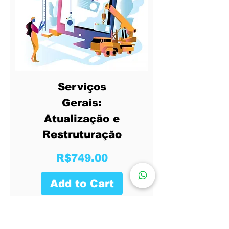
Serviços
Gerais:
Atualização e
Restruturação
Price
R$749.00
Add to Cart