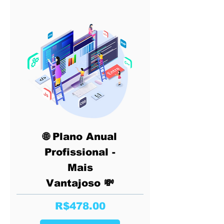
🌐 Plano Anual
Profissional -
Mais
Vantajoso 💸
Price
R$478.00