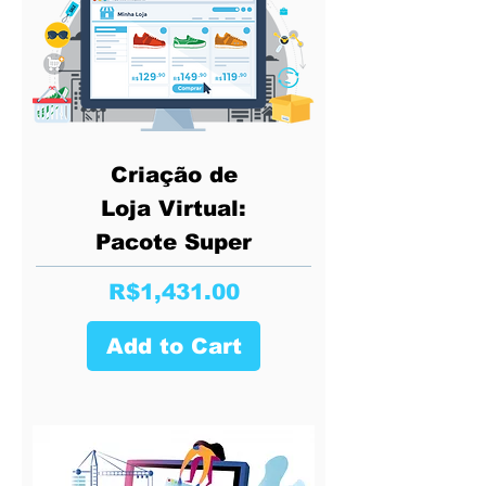
Criação de
Loja Virtual:
Pacote Super
Price
R$1,431.00
Add to Cart