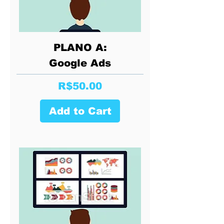
PLANO A:
Google Ads
Price
R$50.00
Add to Cart