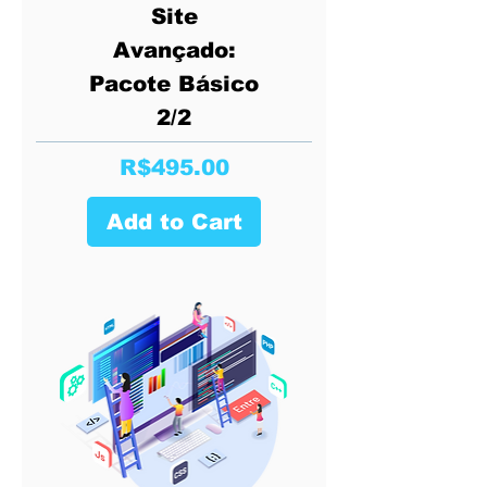
Site
Avançado:
Pacote Básico
2/2
Price
R$495.00
Add to Cart