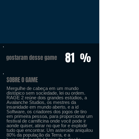
81
%
gostaram desse game
SOBRE O GAME
Mergulhe de cabeça em um mundo
distópico sem sociedade, lei ou ordem.
RAGE 2 reúne dois grandes estúdios, a
Avalanche Studios, os mestres da
insanidade em mundo aberto, e a id
Software, os criadores dos jogos de tiro
em primeira pessoa, para proporcionar um
festival de carnificina onde você pode ir
aonde quiser, atirar no que for e explodir
tudo que encontrar. Um asteroide aniquilou
80% da população da Terra, e a