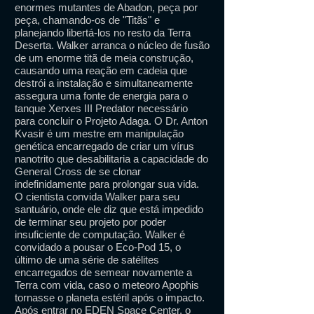
enormes mutantes de Abadon, peça por
peça, chamando-os de "Titãs" e
planejando libertá-los no resto da Terra
Deserta. Walker arranca o núcleo de fusão
de um enorme titã de meia construção,
causando uma reação em cadeia que
destrói a instalação e simultaneamente
assegura uma fonte de energia para o
tanque Xerxes III Predator necessário
para concluir o Projeto Adaga. O Dr. Anton
Kvasir é um mestre em manipulação
genética encarregado de criar um vírus
nanotrito que desabilitaria a capacidade do
General Cross de se clonar
indefinidamente para prolongar sua vida.
O cientista convida Walker para seu
santuário, onde ele diz que está impedido
de terminar seu projeto por poder
insuficiente de computação. Walker é
convidado a pousar o Eco-Pod 15, o
último de uma série de satélites
encarregados de semear novamente a
Terra com vida, caso o meteoro Apophis
tornasse o planeta estéril após o impacto.
Após entrar no EDEN Space Center, o