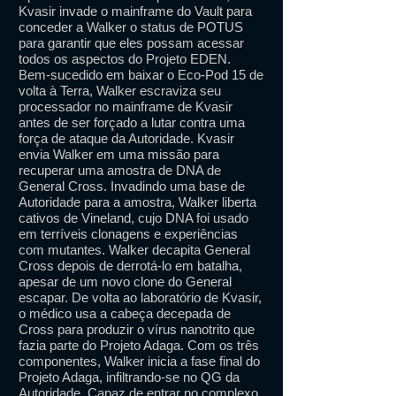
Kvasir invade o mainframe do Vault para
conceder a Walker o status de POTUS
para garantir que eles possam acessar
todos os aspectos do Projeto EDEN.
Bem-sucedido em baixar o Eco-Pod 15 de
volta à Terra, Walker escraviza seu
processador no mainframe de Kvasir
antes de ser forçado a lutar contra uma
força de ataque da Autoridade. Kvasir
envia Walker em uma missão para
recuperar uma amostra de DNA de
General Cross. Invadindo uma base de
Autoridade para a amostra, Walker liberta
cativos de Vineland, cujo DNA foi usado
em terríveis clonagens e experiências
com mutantes. Walker decapita General
Cross depois de derrotá-lo em batalha,
apesar de um novo clone do General
escapar. De volta ao laboratório de Kvasir,
o médico usa a cabeça decepada de
Cross para produzir o vírus nanotrito que
fazia parte do Projeto Adaga. Com os três
componentes, Walker inicia a fase final do
Projeto Adaga, infiltrando-se no QG da
Autoridade. Capaz de entrar no complexo