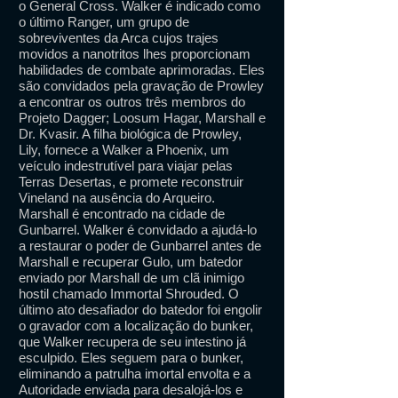
o General Cross. Walker é indicado como
o último Ranger, um grupo de
sobreviventes da Arca cujos trajes
movidos a nanotritos lhes proporcionam
habilidades de combate aprimoradas. Eles
são convidados pela gravação de Prowley
a encontrar os outros três membros do
Projeto Dagger; Loosum Hagar, Marshall e
Dr. Kvasir. A filha biológica de Prowley,
Lily, fornece a Walker a Phoenix, um
veículo indestrutível para viajar pelas
Terras Desertas, e promete reconstruir
Vineland na ausência do Arqueiro.
Marshall é encontrado na cidade de
Gunbarrel. Walker é convidado a ajudá-lo
a restaurar o poder de Gunbarrel antes de
Marshall e recuperar Gulo, um batedor
enviado por Marshall de um clã inimigo
hostil chamado Immortal Shrouded. O
último ato desafiador do batedor foi engolir
o gravador com a localização do bunker,
que Walker recupera de seu intestino já
esculpido. Eles seguem para o bunker,
eliminando a patrulha imortal envolta e a
Autoridade enviada para desalojá-los e