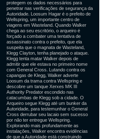
protegem os dados necessários para
penetrar nas verificações de segurança da
Autoridade. Loosum Hagar é o prefeito de
Wellspring, um importante centro de
viagens em Wasteland. Quando Walker
chega ao seu escritório, o arqueiro é
forçado a combater uma tentativa de
assassinato contra o prefeito, que ela
suspeita que o magnata de Wasteland,
Klegg Clayton, tenha planejado o ataque.
Klegg tenta matar Walker depois de
admitir que ele estava no primeiro nome
com General Cross. Lutando contra os
capangas de Klegg, Walker adverte
Loosum da trama contra Wellspring e
descobre um tanque Xerxes MK III
Authority Predator escondido nas
catacumbas de Klegg sob a cidade. O
Arqueiro segue Klegg até um bunker da
Autoridade, para testemunhar o General
Cross derrubar seu lacaio sem sucesso
por não ter entregue Wellspring.
Explorando mais profundamente as
instalações, Walker encontra evidências
de que a Autoridade está construindo