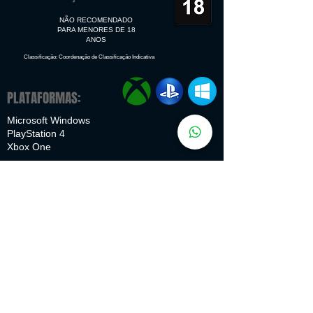
NÃO RECOMENDADO
PARA MENORES DE 18
ANOS
Classificação: Coordenação de Classificação Indicativa
PLATAFORMAS:
Microsoft Windows
PlayStation 4
Xbox One
IDIOMAS:
Interface Dublagem Legendas
Português
✔
✔
✔
Inglês
✔
✔
✔
Espanhol
✔
✔
✔
Francês
✔
✔
✔
Italiano
✔
✔
Alemão
✔
✔
✔