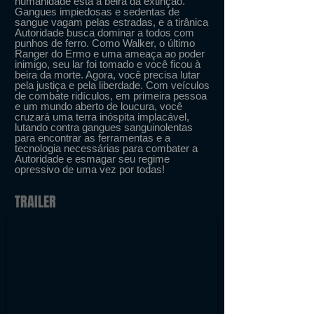
humanidade está à beira da extinção.
Gangues impiedosas e sedentas de
sangue vagam pelas estradas, e a tirânica
Autoridade busca dominar a todos com
punhos de ferro. Como Walker, o último
Ranger do Ermo e uma ameaça ao poder
inimigo, seu lar foi tomado e você ficou à
beira da morte. Agora, você precisa lutar
pela justiça e pela liberdade. Com veículos
de combate ridículos, em primeira pessoa
e um mundo aberto de loucura, você
cruzará uma terra inóspita implacável,
lutando contra gangues sanguinolentas
para encontrar as ferramentas e a
tecnologia necessárias para combater a
Autoridade e esmagar seu regime
opressivo de uma vez por todas!
TRAILER