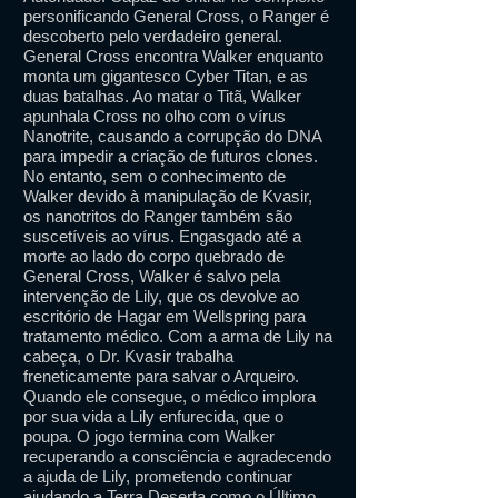
personificando General Cross, o Ranger é
descoberto pelo verdadeiro general.
General Cross encontra Walker enquanto
monta um gigantesco Cyber ​​Titan, e as
duas batalhas. Ao matar o Titã, Walker
apunhala Cross no olho com o vírus
Nanotrite, causando a corrupção do DNA
para impedir a criação de futuros clones.
No entanto, sem o conhecimento de
Walker devido à manipulação de Kvasir,
os nanotritos do Ranger também são
suscetíveis ao vírus. Engasgado até a
morte ao lado do corpo quebrado de
General Cross, Walker é salvo pela
intervenção de Lily, que os devolve ao
escritório de Hagar em Wellspring para
tratamento médico. Com a arma de Lily na
cabeça, o Dr. Kvasir trabalha
freneticamente para salvar o Arqueiro.
Quando ele consegue, o médico implora
por sua vida a Lily enfurecida, que o
poupa. O jogo termina com Walker
recuperando a consciência e agradecendo
a ajuda de Lily, prometendo continuar
ajudando a Terra Deserta como o Último