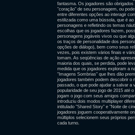
fantasma. Os jogadores são obrigados
"coração" de seu personagem, ou pode
entre diferentes opções ao interagir c
estilizada como uma bússola, que é ao
personagens e refletindo os temas náut
escolhas que os jogadores fazem, poss
personagens jogáveis ​​vivos ou que a
os traços de personalidade dos perso
opções de diálogo), bem como seus rela
vezes, pois existem vários finais e vá
tomam. As seqüências de ação apresen
maioria dos quais, se perdida, pode le
medida que os jogadores exploram a na
"Imagens Sombrias" que lhes dão prem
jogadores também podem descobrir o mi
passado, o que pode ajudar a salvar a 
popularidade de seu jogo de 2015 até
jogam o jogo com seus amigos compar
introduziu dois modos multiplayer dife
intitulado "Shared Story" e "Noite de ci
jogadores joguem cooperativamente onli
múltiplos selecionem seus próprios per
cada turno.