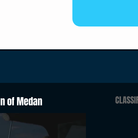
CLASSI
an of Medan