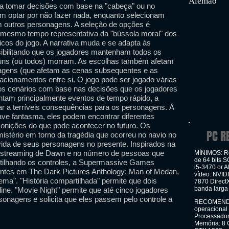
Alemão
 a tomar decisões com base na "cabeça" ou no
m optar por não fazer nada, enquanto selecionam
om outros personagens. A seleção de opções é
 mesmo tempo representativa da "bússola moral" dos
icos do jogo. A narrativa muda e se adapta às
ibilitando que os jogadores mantenham todos os
lguns (ou todos) morram. As escolhas também afetam
nagens (que afetam as cenas subsequentes e as
cionamentos entre si. O jogo pode ser jogado várias
rios cenários com base nas decisões que os jogadores
tam principalmente eventos de tempo rápido, a
var a terríveis consequências para os personagens. À
ve fantasma, eles podem encontrar diferentes
onições do que pode acontecer no futuro. Os
PC R
stério em torno da tragédia que ocorreu no navio no
vida de seus personagens no presente. Inspirados na
 o streaming de Dawn e no número de pessoas que
MÍNIMOS: Re
de 64 bits S
tilhando os controles, a Supermassive Games
i5-3470 or 
rentes em The Dark Pictures Anthology: Man of Medan,
vídeo: NVID
nema". "História compartilhada" permite que dois
7870 Direct
banda larga
ne. "Movie Night" permite que até cinco jogadores
sonagens e solicita que eles passem pelo controle a
RECOMENDAD
operacional
Processador
Memória: 8 