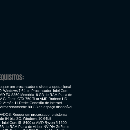
EQUISITOS:
quer um processador e sistema operacional
O: Windows 7 64-bit Processador: Intel Core
AMD FX-8350 Memória: 8 GB de RAM Placa de
IA GeForce GTX 750 Ti or AMD Radeon HD
X: Versão 11 Rede: Conexão de internet
 Armazenamento: 80 GB de espaço disponível
OS: Requer um processador e sistema
 de 64 bits SO: Windows 10 64bit
: Intel Core i5- 8400 or AMD Ryzen 5 1600
GB de RAM Placa de vídeo: NVIDIA GeForce