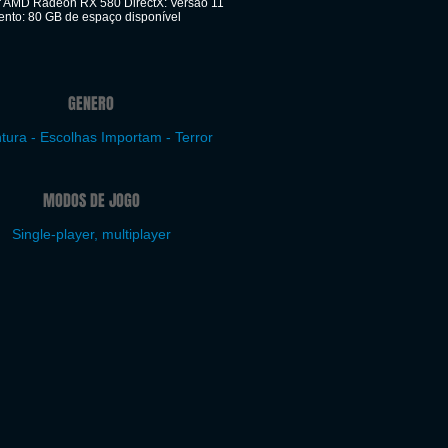
 AMD Radeon RX 580 DirectX: Versão 11
to: 80 GB de espaço disponível
GENERO
tura - Escolhas Importam - Terror
MODOS DE JOGO
Single-player, multiplayer