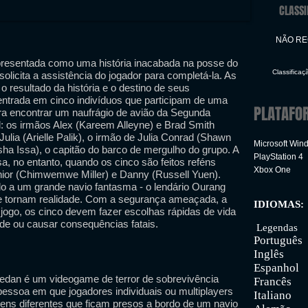
CLASSI
NÃO R
presentada como uma história inacabada na posse do
Classificaç
solicita a assistência do jogador para completá-la. As
 resultado da história e o destino de seus
entrada em cinco indivíduos que participam de uma
PLATAFO
a encontrar um naufrágio de avião da Segunda
: os irmãos Alex (Kareem Alleyne) e Brad Smith
Julia (Arielle Palik), o irmão de Julia Conrad (Shawn
Microsoft Win
sha Issa), o capitão do barco de mergulho do grupo. A
PlayStation 4
a, no entanto, quando os cinco são feitos reféns
Xbox One
unior (Chimwemwe Miller) e Danny (Russell Yuen).
do a um grande navio fantasma - o lendário Ourang
e tornam realidade. Com a segurança ameaçada, a
IDIOMAS:
jogo, os cinco devem fazer escolhas rápidas de vida
Inter
de ou causar consequências fatais.
Legendas
Português
Inglês
Espanhol
edan é um videogame de terror de sobrevivência
Francês
pessoa em que jogadores individuais ou multiplayers
Italiano
ns diferentes que ficam presos a bordo de um navio