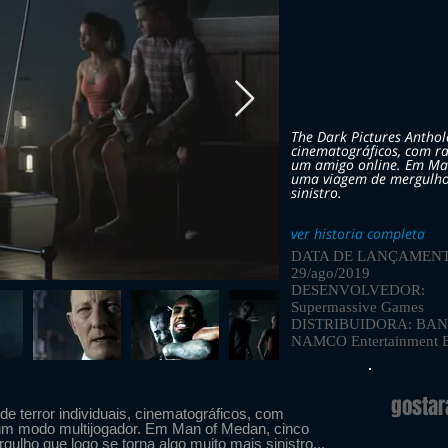
The Dark Pictures Antholo
cinematográficos, com r
um amigo online. Em Ma
uma viagem de mergulho 
sinistro.
ver historia completa
DATA DE LANÇAMENT
29/ago/2019
DESENVOLVEDOR:
Supermassive Games
DISTRIBUIDORA: BA
NAMCO Entertainment 
gosta
e terror individuais, cinematográficos, com
m modo multijogador. Em Man of Medan, cinco
ho que logo se torna algo muito mais sinistro...