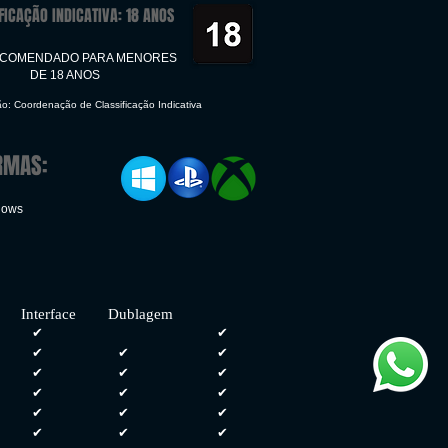
FICAÇÃO INDICATIVA: 18 ANOS
ECOMENDADO PARA MENORES
DE 18 ANOS
ão: Coordenação de Classificação Indicativa
RMAS:
dows
face Dublagem
✔
✔
✔
✔
✔
✔
✔
✔
✔
✔
✔
✔
✔
✔
✔
✔
✔