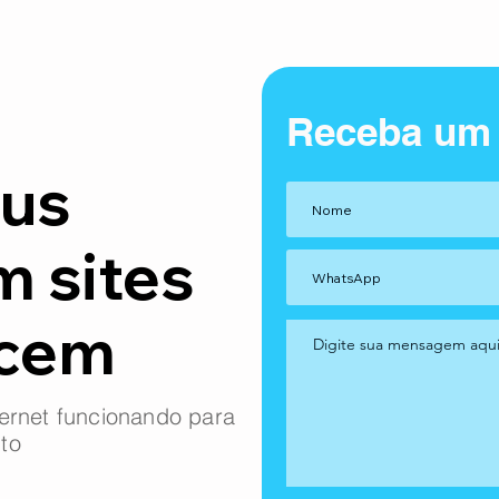
Receba um
us
m sites
ncem
ernet funcionando para
to