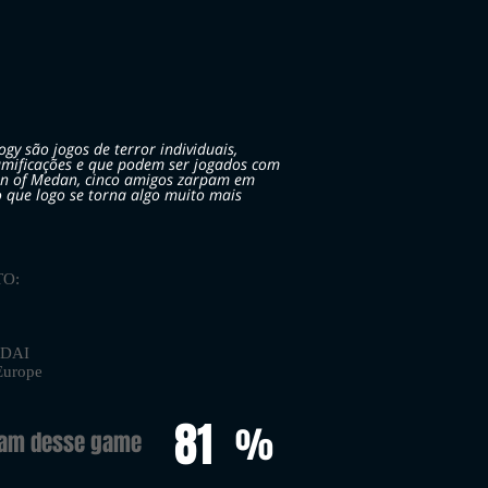
gy são jogos de terror individuais,
amificações e que podem ser jogados com
n of Medan, cinco amigos zarpam em
que logo se torna algo muito mais
O:
NDAI
Europe
81
%
ram desse game