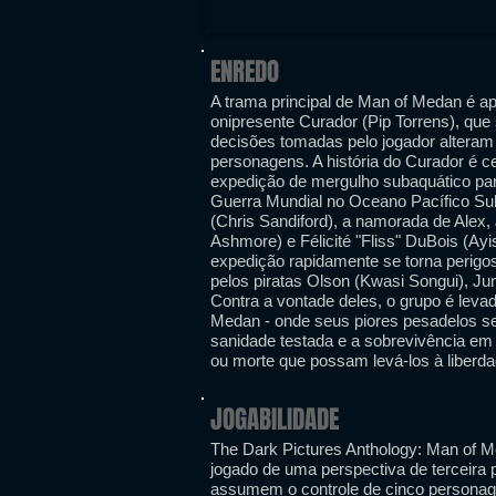
ENREDO
A trama principal de Man of Medan é a
onipresente Curador (Pip Torrens), que 
decisões tomadas pelo jogador alteram o
personagens. A história do Curador é c
expedição de mergulho subaquático par
Guerra Mundial no Oceano Pacífico Sul
(Chris Sandiford), a namorada de Alex, 
Ashmore) e Félicité "Fliss" DuBois (Ayi
expedição rapidamente se torna perigos
pelos piratas Olson (Kwasi Songui), J
Contra a vontade deles, o grupo é leva
Medan - onde seus piores pesadelos s
sanidade testada e a sobrevivência em 
ou morte que possam levá-los à liberda
JOGABILIDADE
The Dark Pictures Anthology: Man of M
jogado de uma perspectiva de terceira 
assumem o controle de cinco personage