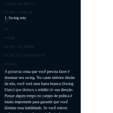
GAMES EM BREVE
FILMES FAMÍLIA
1. Swing reto
Wii U
VR
ANIME
FILMES DE ANIME
FILME DE ESPIONAGEM
MOBILE
A primeira coisa que você precisa fazer é 
ANDROID
dominar seu swing. No canto inferior direito 
IOS
da tela, você verá uma barra branca (Swing 
Plane) que destaca a retidão de sua direção. 
FILMES LANÇAMENTOS 2020
Passar algum tempo no campo de prática é 
FILMES LANÇAMENTOS 2021
muito importante para garantir que você 
RTS
domine essa habilidade. Se você estiver 