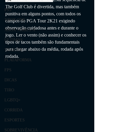
The Golf Club é divertida, mas também 
PS5
punitiva em alguns pontos, com todos os 
XBOX ONE
campos do PGA Tour 2K21 exigindo 
observação cuidadosa antes e durante o 
XBOX SERIES X
jogo. Ler o vento (não assim) e conhecer os 
ÚLTIMAS
tipos de tacos também são fundamentais 
para chegar abaixo da média, rodada após 
TRAILER
rodada.
PLATAFORMA
FPS
DICAS
TIRO
LGBTQ+
CORRIDA
ESPORTES
SOBREVIVÊNCIA