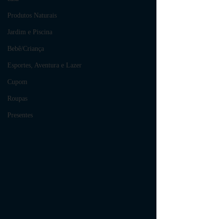
Produtos Naturais
Jardim e Piscina
Bebê/Criança
Esportes, Aventura e Lazer
Cupom
Roupas
Presentes