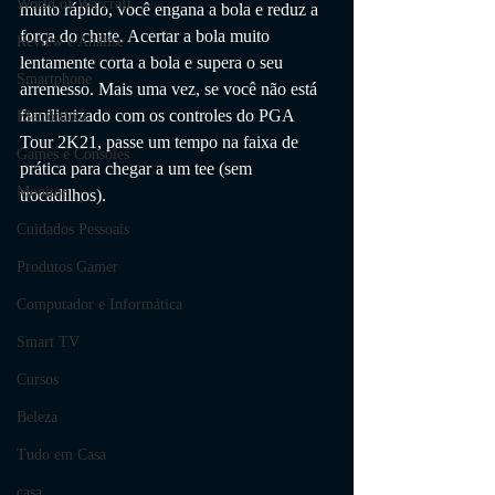
World of Warcraft
muito rápido, você engana a bola e reduz a 
força do chute. Acertar a bola muito 
Review e Análise
lentamente corta a bola e supera o seu 
Smartphone
arremesso. Mais uma vez, se você não está 
familiarizado com os controles do PGA 
Eletrônicos
Tour 2K21, passe um tempo na faixa de 
Games e Consoles
prática para chegar a um tee (sem 
Monitor
trocadilhos).
Cuidados Pessoais
Produtos Gamer
Computador e Informática
Smart TV
Cursos
Beleza
Tudo em Casa
casa