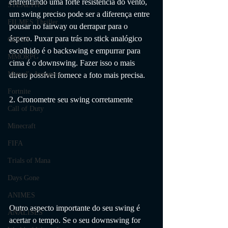
enfrentando uma forte resistência do vento, 
STEALTH
um swing preciso pode ser a diferença entre 
FILMES Thriller
pousar no fairway ou derrapar para o 
áspero. Puxar para trás no stick analógico 
GUIAS
escolhido é o backswing e empurrar para 
MMORPG
cima é o downswing. Fazer isso o mais 
Marvel's Avengers
direto possível fornece a foto mais precisa.
Fortnite
2. Cronometre seu swing corretamente
Call of Duty
Minecraft
FIFA
Trials of Mana
Days Gone
ANIMES
Outro aspecto importante do seu swing é 
ANÁLISES
acertar o tempo. Se o seu downswing for 