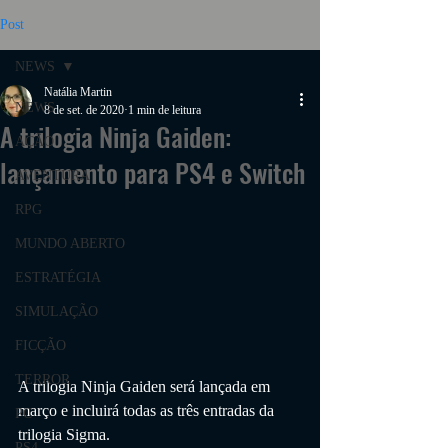
Post
NEWS
Natália Martin
NEWS
8 de set. de 2020
1 min de leitura
A trilogia Ninja Gaiden:
AÇÃO
lançamento para PS4 e Switch
AVENTURA
RPG
MUNDO ABERTO
ESTRATÉGIA
SIMULAÇÃO
FICÇÃO
TERROR
A trilogia Ninja Gaiden será lançada em 
março e incluirá todas as três entradas da 
PC
trilogia Sigma.
PS4