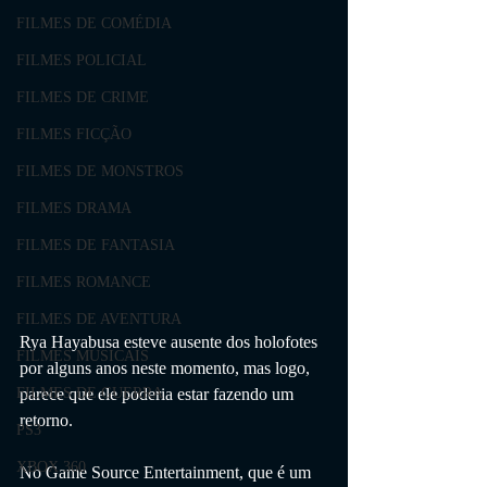
FILMES DE COMÉDIA
FILMES POLICIAL
FILMES DE CRIME
FILMES FICÇÃO
FILMES DE MONSTROS
FILMES DRAMA
FILMES DE FANTASIA
FILMES ROMANCE
FILMES DE AVENTURA
Rya Hayabusa esteve ausente dos holofotes 
FILMES MUSICAIS
por alguns anos neste momento, mas logo, 
parece que ele poderia estar fazendo um 
FILMES DE GUERRA
retorno.
PS3
XBOX 360
No Game Source Entertainment, que é um 