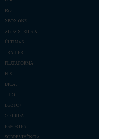
PS5
XBOX ONE
XBOX SERIES X
ÚLTIMAS
TRAILER
PLATAFORMA
FPS
DICAS
TIRO
LGBTQ+
CORRIDA
ESPORTES
SOBREVIVÊNCIA