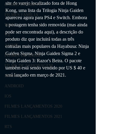
site de varejo localizado fora de Hong 
GAMES EM BREVE
Kong, uma lista da Trilogia Ninja Gaiden 
FILMES FAMÍLIA
apareceu agora para PS4 e Switch. Embora 
a postagem tenha sido removida (mas ainda 
Wii U
pode ser encontrada aqui), a descrição do 
VR
produto diz que incluirá todas as três 
ANIME
entradas mais populares da Hayabusa: Ninja 
Gaiden Sigma, Ninja Gaiden Sigma 2 e 
FILMES DE ANIME
Ninja Gaiden 3: Razor's Beira. O pacote 
FILME DE ESPIONAGEM
também está sendo vendido por US $ 40 e 
será lançado em março de 2021.
MOBILE
ANDROID
IOS
FILMES LANÇAMENTOS 2020
FILMES LANÇAMENTOS 2021
RTS