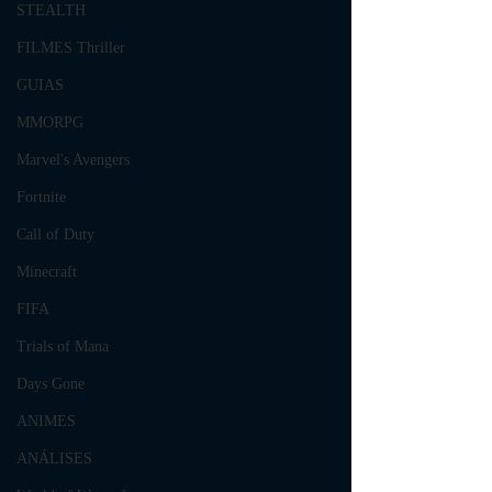
STEALTH
FILMES Thriller
GUIAS
MMORPG
Marvel's Avengers
Fortnite
Call of Duty
Minecraft
FIFA
Trials of Mana
Days Gone
ANIMES
ANÁLISES