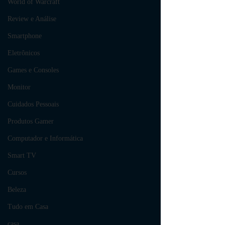
World of Warcraft
Review e Análise
Smartphone
Eletrônicos
Games e Consoles
Monitor
Cuidados Pessoais
Produtos Gamer
Computador e Informática
Smart TV
Cursos
Beleza
Tudo em Casa
casa