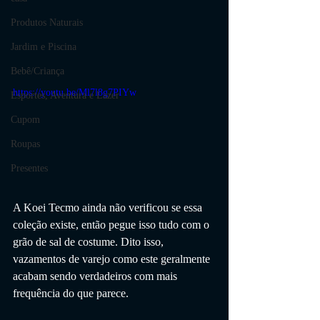
Produtos Naturais
Jardim e Piscina
Bebê/Criança
https://youtu.be/Ml7l8g7PIYw
Esportes, Aventura e Lazer
Cupom
Roupas
Presentes
A Koei Tecmo ainda não verificou se essa 
coleção existe, então pegue isso tudo com o 
grão de sal de costume. Dito isso, 
vazamentos de varejo como este geralmente 
acabam sendo verdadeiros com mais 
frequência do que parece. 