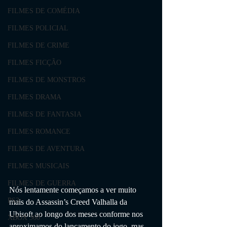
FILMES DE COMÉDIA
FILMES POLICIAL
FILMES DE CRIME
FILMES FICÇÃO
FILMES DE MONSTROS
FILMES DRAMA
FILMES DE FANTASIA
FILMES ROMANCE
FILMES DE AVENTURA
FILMES MUSICAIS
FILMES DE GUERRA
Nós lentamente começamos a ver muito 
PS3
mais do Assassin’s Creed Valhalla da 
Ubisoft ao longo dos meses conforme nos 
XBOX 360
aproximamos do lançamento do jogo, mas 