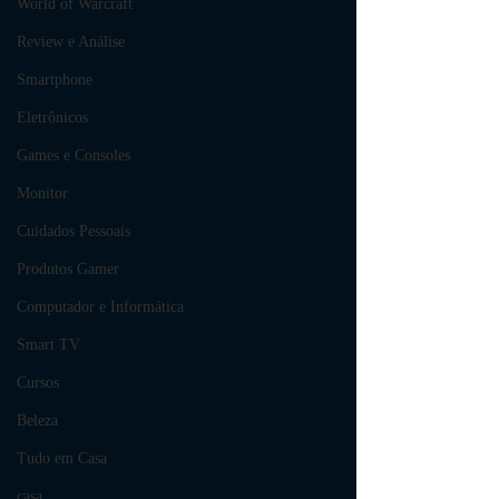
World of Warcraft
Review e Análise
Smartphone
Eletrônicos
Games e Consoles
Monitor
Cuidados Pessoais
Produtos Gamer
Computador e Informática
Smart TV
Cursos
Beleza
Tudo em Casa
casa