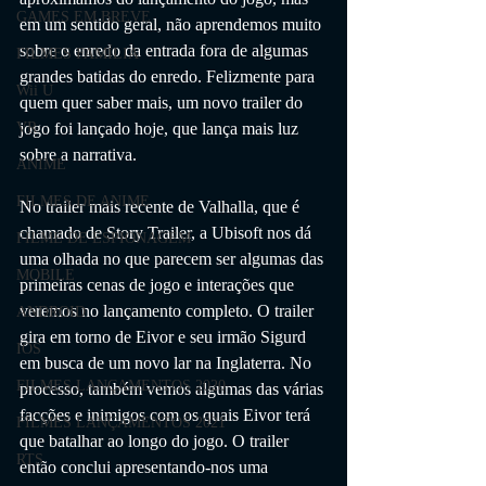
GAMES EM BREVE
em um sentido geral, não aprendemos muito 
sobre o enredo da entrada fora de algumas 
FILMES FAMÍLIA
grandes batidas do enredo. Felizmente para 
Wii U
quem quer saber mais, um novo trailer do 
jogo foi lançado hoje, que lança mais luz 
VR
sobre a narrativa.
ANIME
FILMES DE ANIME
No trailer mais recente de Valhalla, que é 
chamado de Story Trailer, a Ubisoft nos dá 
FILME DE ESPIONAGEM
uma olhada no que parecem ser algumas das 
MOBILE
primeiras cenas de jogo e interações que 
veremos no lançamento completo. O trailer 
ANDROID
gira em torno de Eivor e seu irmão Sigurd 
IOS
em busca de um novo lar na Inglaterra. No 
FILMES LANÇAMENTOS 2020
processo, também vemos algumas das várias 
facções e inimigos com os quais Eivor terá 
FILMES LANÇAMENTOS 2021
que batalhar ao longo do jogo. O trailer 
RTS
então conclui apresentando-nos uma 