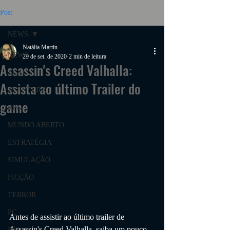
Post
NEWS
Natália Martin
NEWS
29 de set. de 2020
2 min de leitura
Assassin's Creed Valhalla:
AÇÃO
Assista ao último Trailer do
AVENTURA
game
RPG
MUNDO ABERTO
ESTRATÉGIA
SIMULAÇÃO
FICÇÃO
TERROR
PC
Antes de assistir ao último trailer de 
Assassin's Creed Valhalla
, saiba um pouco 
PS4