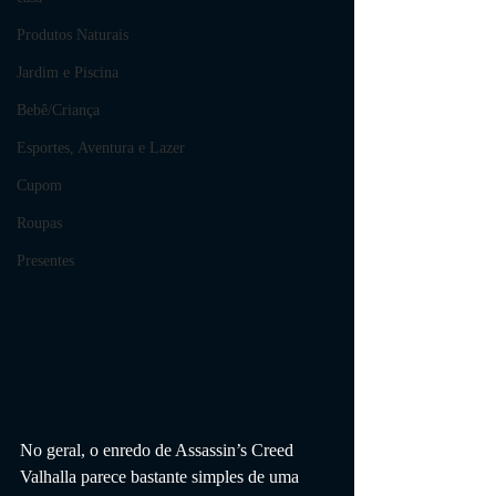
Produtos Naturais
Jardim e Piscina
Bebê/Criança
Esportes, Aventura e Lazer
Cupom
Roupas
Presentes
No geral, o enredo de Assassin’s Creed 
Valhalla parece bastante simples de uma 