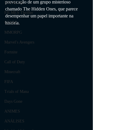
provocação de um grupo misterioso 
STEALTH
chamado The Hidden Ones, que parece 
FILMES Thriller
desempenhar um papel importante na 
história.
GUIAS
MMORPG
Marvel's Avengers
Fortnite
Call of Duty
Minecraft
FIFA
Trials of Mana
Days Gone
ANIMES
ANÁLISES