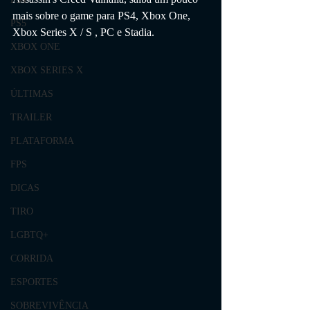
mais sobre o game para 
PS4, Xbox One, 
PS5
Xbox Series X / S , PC e Stadia.
XBOX ONE
XBOX SERIES X
ÚLTIMAS
TRAILER
PLATAFORMA
FPS
DICAS
TIRO
LGBTQ+
CORRIDA
ESPORTES
SOBREVIVÊNCIA