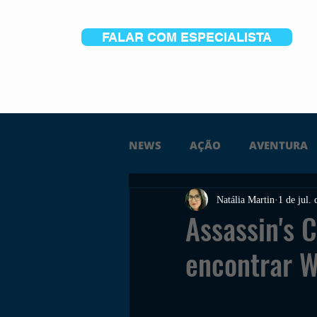
FALAR COM ESPECIALISTA
NEWS
AÇÃO
AVENTURA
Natália Martin
1 de jul.
FICÇÃO
TERROR
PC
Assassin's 
encontrar W
TRAILER
PLATAFORMA
SOBREVIVÊNCIA
CONSTR