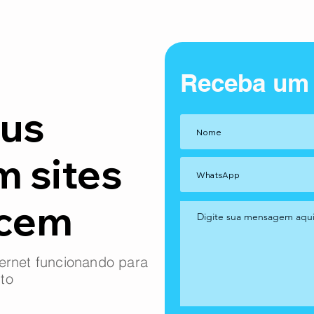
Receba um
us
m sites
ncem
ernet funcionando para
to