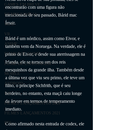
GAMES EM BREVE
encontrarão com uma figura não 
FILMES FAMÍLIA
mencionada de seu passado, Bárid mac 
Ímair.
Wii U
VR
Bárid é um nórdico, assim como Eivor, e 
ANIME
também vem da Noruega. Na verdade, ele é 
primo de Eivor, e desde sua aterrissagem na 
FILMES DE ANIME
Irlanda, ele se tornou um dos reis 
FILME DE ESPIONAGEM
mesquinhos da grande ilha. Também desde 
MOBILE
a última vez que viu seu primo, ele teve um 
ANDROID
filho, o príncipe Sichfrith, que é seu 
herdeiro, no entanto, esta maçã caiu longe 
IOS
da árvore em termos de temperamento 
FILMES LANÇAMENTOS 2020
imediato.
FILMES LANÇAMENTOS 2021
RTS
Como afirmado nesta entrada de codex, ele 