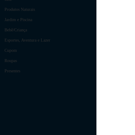
Produtos Naturais
Jardim e Piscina
Bebê/Criança
Esportes, Aventura e Lazer
Cupom
Roupas
Presentes