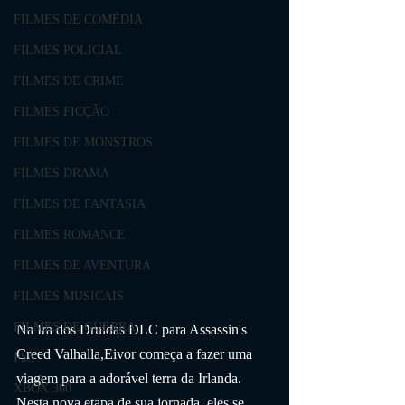
FILMES DE COMÉDIA
FILMES POLICIAL
FILMES DE CRIME
FILMES FICÇÃO
FILMES DE MONSTROS
FILMES DRAMA
FILMES DE FANTASIA
FILMES ROMANCE
FILMES DE AVENTURA
FILMES MUSICAIS
FILMES DE GUERRA
Na Ira dos Druidas DLC para Assassin's 
Creed Valhalla,Eivor começa a fazer uma 
PS3
viagem para a adorável terra da Irlanda. 
XBOX 360
Nesta nova etapa de sua jornada, eles se 