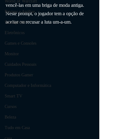
World of Warcraft
vencê-las em uma briga de moda antiga. 
Review e Análise
Neste prompt, o jogador tem a opção de 
aceitar ou recusar a luta um-a-um.
Smartphone
Eletrônicos
Games e Consoles
Monitor
Cuidados Pessoais
Produtos Gamer
Computador e Informática
Smart TV
Cursos
Beleza
Tudo em Casa
casa