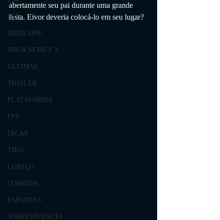
abertamente seu pai durante uma grande 
festa. Eivor deveria colocá-lo em seu lugar?
PS5
XBOX ONE
XBOX SERIES X
ÚLTIMAS
TRAILER
PLATAFORMA
FPS
DICAS
TIRO
LGBTQ+
CORRIDA
ESPORTES
SOBREVIVÊNCIA