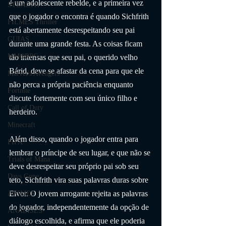
é um adolescente rebelde, e a primeira vez 
STEALTH
que o jogador o encontra é quando Sichfrith 
FILMES Thriller
está abertamente desrespeitando seu pai 
GUIAS
durante uma grande festa. As coisas ficam 
MMORPG
tão intensas que seu pai, o querido velho 
Bárid, deve se afastar da cena para que ele 
Marvel's Avengers
não perca a própria paciência enquanto 
Fortnite
discute fortemente com seu único filho e 
Call of Duty
herdeiro.
Minecraft
Além disso, quando o jogador entra para 
FIFA
lembrar o príncipe de seu lugar, e que não se 
Trials of Mana
deve desrespeitar seu próprio pai sob seu 
Days Gone
teto, Sichfrith vira suas palavras duras sobre 
Eivor. O jovem arrogante rejeita as palavras 
ANIMES
do jogador, independentemente da opção de 
ANÁLISES
diálogo escolhida, e afirma que ele poderia 