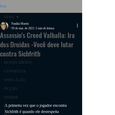
Post
NEWS
Natália Martin
NEWS
19 de mai. de 2021
2 min de leitura
Assassin's Creed Valhalla: Ira
AÇÃO
dos Druidas -Você deve lutar
AVENTURA
contra Sichfrith
RPG
MUNDO ABERTO
ESTRATÉGIA
SIMULAÇÃO
FICÇÃO
TERROR
A primeira vez que o jogador encontra 
PC
Sichfrith é quando ele desrespeita 
PS4