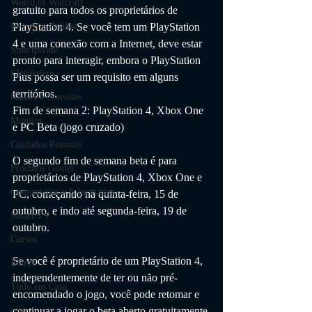
World of Warcraft
gratuito para todos os proprietários de 
PlayStation 4. Se você tem um PlayStation 
Review e Análise
4 e uma conexão com a Internet, deve estar 
Smartphone
pronto para interagir, embora o PlayStation 
Eletrônicos
Plus possa ser um requisito em alguns 
territórios.
Games e Consoles
Fim de semana 2: PlayStation 4, Xbox One 
Monitor
e PC Beta (jogo cruzado)
Cuidados Pessoais
O segundo fim de semana beta é para 
Produtos Gamer
proprietários de PlayStation 4, Xbox One e 
Computador e Informática
PC, começando na quinta-feira, 15 de 
outubro, e indo até segunda-feira, 19 de 
Smart TV
outubro.
Cursos
Se você é proprietário de um PlayStation 4, 
Beleza
independentemente de ter ou não pré-
Tudo em Casa
encomendado o jogo, você pode retomar e 
continuar a jogar o beta aberto gratuitamente 
casa