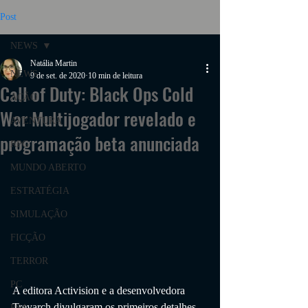
Post
NEWS
Natália Martin
NEWS
9 de set. de 2020
10 min de leitura
Call of Duty: Black Ops Cold
AÇÃO
War Multijogador revelado e
AVENTURA
programação beta anunciada
RPG
MUNDO ABERTO
ESTRATÉGIA
SIMULAÇÃO
FICÇÃO
TERROR
PC
A editora Activision e a desenvolvedora 
Treyarch divulgaram os primeiros detalhes, 
PS4