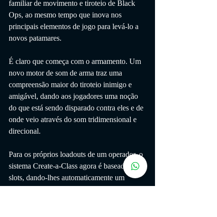
familiar de movimento e tiroteio de Black 
Ops, ao mesmo tempo que inova nos 
principais elementos de jogo para levá-lo a 
novos patamares.
É claro que começa com o armamento. Um 
novo motor de som de arma traz uma 
compreensão maior do tiroteio inimigo e 
amigável, dando aos jogadores uma noção 
do que está sendo disparado contra eles e de 
onde veio através do som tridimensional e 
direcional.
Para os próprios loadouts de um operador, o 
sistema Create-a-Class agora é baseado em 
slots, dando-lhes automaticamente um 
equipamento primário, secundário, letal e 
tático, uma atualização de campo e um 
conjunto de vantagens.