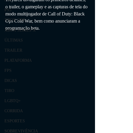
o trailer, o gameplay e as capturas de tela do 
PS5
modo multijogador de Call of Duty: Black 
XBOX ONE
Ops Cold War, bem como anunciaram a 
programação beta.
XBOX SERIES X
ÚLTIMAS
TRAILER
PLATAFORMA
FPS
DICAS
TIRO
LGBTQ+
CORRIDA
ESPORTES
SOBREVIVÊNCIA