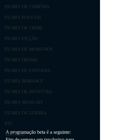
FILMES DE COMÉDIA
FILMES POLICIAL
FILMES DE CRIME
FILMES FICÇÃO
FILMES DE MONSTROS
FILMES DRAMA
FILMES DE FANTASIA
FILMES ROMANCE
FILMES DE AVENTURA
FILMES MUSICAIS
FILMES DE GUERRA
PS3
A programação beta é a seguinte:
XBOX 360
Fim de semana um (exclusivo para 