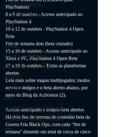
GAMES EM BREVE
PlayStation)
8 a 9 de outubro - Acesso antecipado ao 
FILMES FAMÍLIA
PlayStation 4
Wii U
10 a 12 de outubro - PlayStation 4 Open 
Beta
VR
Fim de semana dois (beta cruzado)
ANIME
15 a 16 de outubro - Acesso antecipado ao 
FILMES DE ANIME
Xbox e PC, PlayStation 4 Open Beta
17 a 19 de outubro - Todas as plataformas 
FILME DE ESPIONAGEM
abertas
MOBILE
Leia mais sobre mapas multijogador, modos 
novos e antigos e o beta aberto abaixo, por 
ANDROID
meio do Blog da Activision (2).
IOS
FILMES LANÇAMENTOS 2020
Acesso antecipado e tempos beta abertos
Há dois fins de semana de conteúdo beta da 
FILMES LANÇAMENTOS 2021
Guerra Fria Black Ops, com cada “fim de 
RTS
semana” durando um total de cerca de cinco 