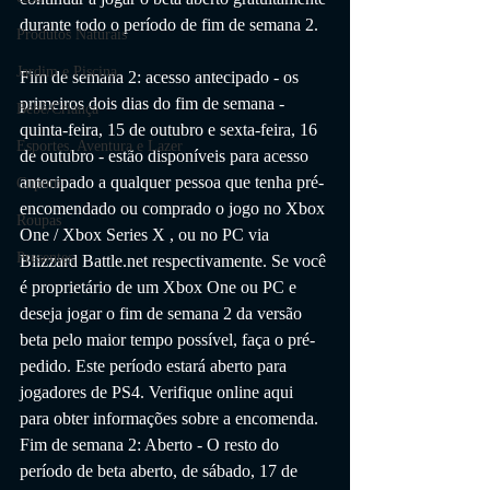
durante todo o período de fim de semana 2.
Produtos Naturais
Jardim e Piscina
Fim de semana 2: acesso antecipado - os 
primeiros dois dias do fim de semana - 
Bebê/Criança
quinta-feira, 15 de outubro e sexta-feira, 16 
Esportes, Aventura e Lazer
de outubro - estão disponíveis para acesso 
antecipado a qualquer pessoa que tenha pré-
Cupom
encomendado ou comprado o jogo no Xbox 
Roupas
One / Xbox Series X , ou no PC via 
Presentes
Blizzard Battle.net respectivamente. Se você 
é proprietário de um Xbox One ou PC e 
deseja jogar o fim de semana 2 da versão 
beta pelo maior tempo possível, faça o pré-
pedido. Este período estará aberto para 
jogadores de PS4. Verifique online aqui 
para obter informações sobre a encomenda.
Fim de semana 2: Aberto - O resto do 
período de beta aberto, de sábado, 17 de 