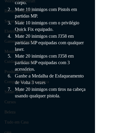
World of Warcraft
corpo.
Mate 10 inimigos com Pistols em 
Review e Análise
partidas MP.
Smartphone
Mate 10 inimigos com o privilégio 
Quick Fix equipado.
Eletrônicos
Mate 20 inimigos com J358 em 
Games e Consoles
partidas MP equipadas com qualquer 
laser.
Monitor
Mate 20 inimigos com J358 em 
Cuidados Pessoais
partidas MP equipadas com 3 
acessórios.
Produtos Gamer
Ganhe a Medalha de Esfaqueamento 
Computador e Informática
de Volta 3 vezes
Mate 20 inimigos com tiros na cabeça 
Smart TV
usando qualquer pistola.
Cursos
Beleza
Tudo em Casa
casa