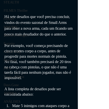
STEALTH
FILMES Thriller
Há sete desafios que você precisa concluir, 
GUIAS
vindos do evento sazonal de Small Arms 
MMORPG
para obter a nova arma, cada um ficando um 
pouco mais desafiador do que o anterior.
Marvel's Avengers
Fortnite
Por exemplo, você começa precisando de 
cinco mortes corpo a corpo, antes de 
Call of Duty
progredir para mortes normais de pistola. 
Minecraft
No final, você também precisará de 20 tiros 
na cabeça com pistolas, o que não é uma 
FIFA
tarefa fácil para nenhum jogador, mas não é 
Trials of Mana
impossível.
Days Gone
A lista completa de desafios pode ser 
ANIMES
encontrada abaixo:
ANÁLISES
Mate 5 inimigos com ataques corpo a 