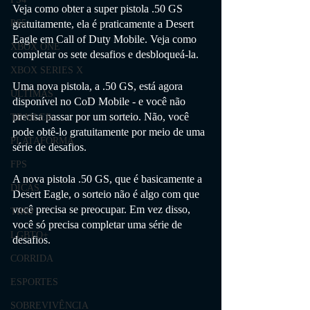
Veja como obter a super pistola .50 GS 
gratuitamente, ela é praticamente a Desert 
PS5
Eagle em Call of Duty Mobile. Veja como 
XBOX ONE
completar os sete desafios e desbloqueá-la. 
XBOX SERIES X
Uma nova pistola, a .50 GS, está agora 
ÚLTIMAS
disponível no CoD Mobile - e você não 
precisa passar por um sorteio. Não, você 
TRAILER
pode obtê-lo gratuitamente por meio de uma 
PLATAFORMA
série de desafios.
FPS
A nova pistola .50 GS, que é basicamente a 
DICAS
Desert Eagle, o sorteio não é algo com que 
você precisa se preocupar. Em vez disso, 
TIRO
você só precisa completar uma série de 
LGBTQ+
desafios.
CORRIDA
ESPORTES
SOBREVIVÊNCIA