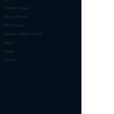
Produtos Naturais
Jardim e Piscina
Bebê/Criança
Esportes, Aventura e Lazer
Cupom
Roupas
Presentes