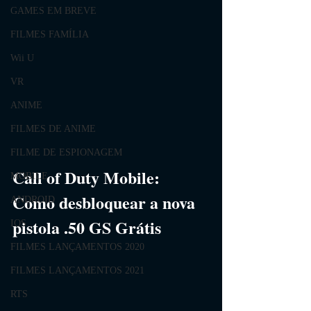
GAMES EM BREVE
FILMES FAMÍLIA
Wii U
VR
ANIME
FILMES DE ANIME
FILME DE ESPIONAGEM
Call of Duty Mobile: 
MOBILE
Como desbloquear a nova 
ANDROID
pistola .50 GS Grátis
IOS
FILMES LANÇAMENTOS 2020
FILMES LANÇAMENTOS 2021
RTS