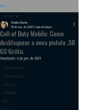
Post
NEWS
Natália Martin
NEWS
30 de nov. de 2020
2 min de leitura
Call of Duty Mobile: Como
AÇÃO
desbloquear a nova pistola .50
AVENTURA
GS Grátis
RPG
Atualizado:
4 de jun. de 2021
MUNDO ABERTO
ESTRATÉGIA
SIMULAÇÃO
FICÇÃO
TERROR
PC
PS4