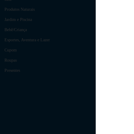
Produtos Naturais
Jardim e Piscina
Bebê/Criança
Esportes, Aventura e Lazer
Cupom
Roupas
Presentes