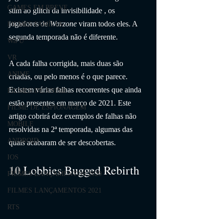
GAMES EM BREVE
stim ao glitch da invisibilidade , os 
jogadores de 
Warzone
 viram todos eles. A 
FILMES FAMÍLIA
segunda temporada não é diferente.
Wii U
VR
A cada falha corrigida, mais duas são 
ANIME
criadas, ou pelo menos é o que parece. 
Existem várias falhas recorrentes que ainda 
FILMES DE ANIME
estão presentes em março de 2021. Este 
FILME DE ESPIONAGEM
artigo cobrirá dez exemplos de falhas não 
MOBILE
resolvidas na 2ª temporada, algumas das 
ANDROID
quais acabaram de ser descobertas.
IOS
10 
Lobbies Bugged Rebirth
FILMES LANÇAMENTOS 2020
FILMES LANÇAMENTOS 2021
RTS