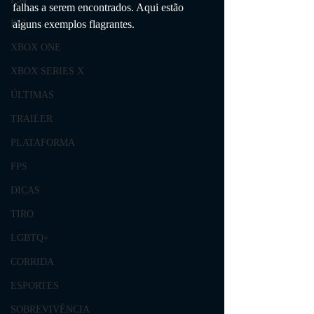
falhas a serem encontrados. Aqui estão 
alguns exemplos flagrantes.
PS5
XBOX ONE
XBOX SERIES X
ÚLTIMAS
TRAILER
PLATAFORMA
FPS
DICAS
TIRO
LGBTQ+
CORRIDA
ESPORTES
SOBREVIVÊNCIA