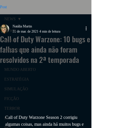
Post
NEWS
Natália Martin
NEWS
31 de mar. de 2021
4 min de leitura
Call of Duty Warzone: 10 bugs e
AÇÃO
falhas que ainda não foram
AVENTURA
resolvidos na 2ª temporada
RPG
MUNDO ABERTO
ESTRATÉGIA
SIMULAÇÃO
FICÇÃO
TERROR
Call of Duty Warzone Season 2 corrigiu 
PC
algumas coisas, mas ainda há muitos bugs e 
PS4