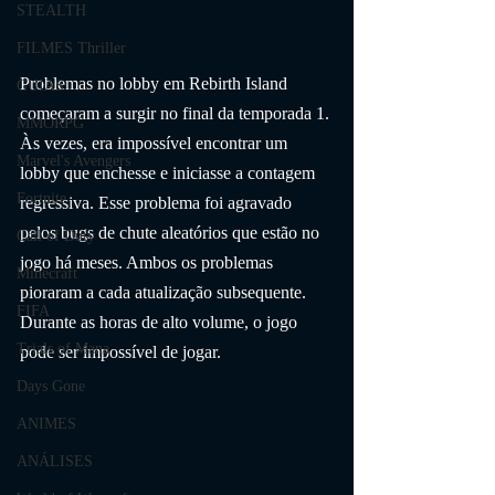
STEALTH
FILMES Thriller
Problemas no lobby em Rebirth Island 
GUIAS
começaram a surgir no final da temporada 1. 
MMORPG
Às vezes, era impossível encontrar um 
Marvel's Avengers
lobby que enchesse e iniciasse a contagem 
Fortnite
regressiva. Esse problema foi agravado 
pelos bugs de chute aleatórios que estão no 
Call of Duty
jogo há meses. Ambos os problemas 
Minecraft
pioraram a cada atualização subsequente. 
FIFA
Durante as horas de alto volume, o jogo 
Trials of Mana
pode ser impossível de jogar.
Days Gone
ANIMES
ANÁLISES