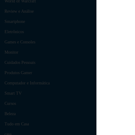
World of Warcraft
Review e Análise
Smartphone
Eletrônicos
Games e Consoles
Monitor
Cuidados Pessoais
Produtos Gamer
Computador e Informática
Smart TV
Cursos
Beleza
Tudo em Casa
casa