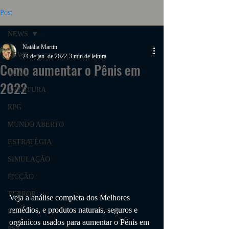
Post
NEWS
Natália Martin
NEWS
24 de jan. de 2022
3 min de leitura
Como aumentar o Pênis em
AÇÃO
2022
AVENTURA
RPG
MUNDO ABERTO
ESTRATÉGIA
SIMULAÇÃO
FICÇÃO
TERROR
Veja a análise completa dos Melhores 
remédios,
 e produtos 
naturais, seguros e 
PC
orgânicos usados para aumentar o Pênis em 
PS4