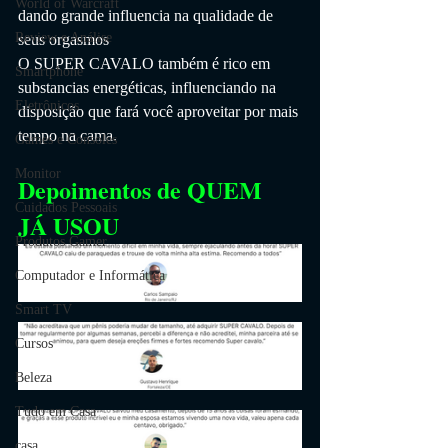
World of Warcraft
dando grande influencia na qualidade de 
Review e Análise
seus orgasmos
O SUPER CAVALO também é rico em 
Smartphone
substancias energéticas, influenciando na 
Eletrônicos
disposição que fará você aproveitar por mais 
tempo na cama.
Games e Consoles
Monitor
Depoimentos de QUEM 
Cuidados Pessoais
JÁ USOU
Produtos Gamer
Computador e Informática
Smart TV
Cursos
Beleza
Tudo em Casa
casa