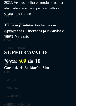
2022. Veja os melhores produtos para a 
atividade aumentar o pênis e melhorar 
PS5
sexual dos homens 
!
XBOX ONE
XBOX SERIES X
Todos os produtos Avaliados são 
Aprovados e Liberados pela Anvisa e 
ÚLTIMAS
100% Naturais 
TRAILER
PLATAFORMA
SUPER CAVALO
FPS
Nota: 
9.9
 de 10
DICAS
Garantia de Satisfação: Sim
TIRO
LGBTQ+
CORRIDA
ESPORTES
SOBREVIVÊNCIA