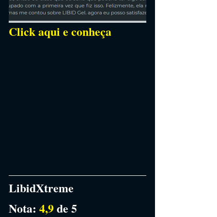
Click aqui e conheça
LibidXtreme
Nota: 
4,9 
de 5