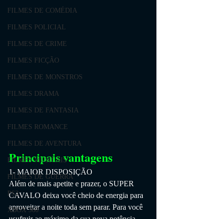
FILMES DE COMÉDIA
FILMES POLICIAL
FILMES DE CRIME
FILMES FICÇÃO
FILMES DE MONSTROS
FILMES DRAMA
FILMES DE FANTASIA
FILMES ROMANCE
FILMES DE AVENTURA
Principais vantagens
FILMES MUSICAIS
1- MAIOR DISPOSIÇÃO
FILMES DE GUERRA
Além de mais apetite e prazer, o SUPER 
PS3
CAVALO deixa você cheio de energia para 
aproveitar a noite toda sem parar. Para você 
XBOX 360
usufruir ao máximo da sua nova potência 