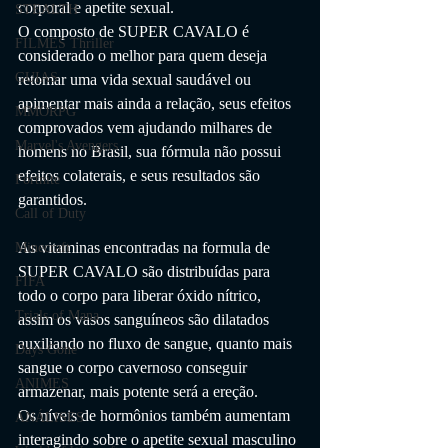
corporal e apetite sexual.
STEALTH
O composto de SUPER CAVALO é 
FILMES Thriller
considerado o melhor para quem deseja 
GUIAS
retomar uma vida sexual saudável ou 
apimentar mais ainda a relação, seus efeitos 
MMORPG
comprovados vem ajudando milhares de 
Marvel's Avengers
homens no Brasil, sua fórmula não possui 
efeitos colaterais, e seus resultados são 
Fortnite
garantidos.
Call of Duty
As vitaminas encontradas na formula de 
Minecraft
SUPER CAVALO são distribuídas para 
FIFA
todo o corpo para liberar óxido nítrico, 
Trials of Mana
assim os vasos sanguíneos são dilatados 
auxiliando no fluxo de sangue, quanto mais 
Days Gone
sangue o corpo cavernoso conseguir 
ANIMES
armazenar, mais potente será a ereção.
Os níveis de hormônios também aumentam 
ANÁLISES
interagindo sobre o apetite sexual masculino 