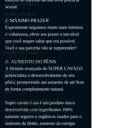
GAMES EM BREVE
sexual.
FILMES FAMÍLIA
2- MÁXIMO PRAZER
Wii U
Experimente orgasmos muito mais intensos 
VR
e volumosos, eleve seu prazer a um nível 
que você sequer sabia que era possível. 
ANIME
Você e sua parceria vão se surpreender!
FILMES DE ANIME
3-  AUMENTO DO PÊNIS
FILME DE ESPIONAGEM
A fórmula avançada do SUPER CAVALO 
MOBILE
potencializa o desenvolvimento do seu 
pênis, promovendo um aumento de até 9cm 
ANDROID
de forma completamente natural.
IOS
FILMES LANÇAMENTOS 2020
Super cavalo é um é um produto único 
desenvolvido com ingredientes 100% 
FILMES LANÇAMENTOS 2021
naturais seguros e orgânicos usados para o 
RTS
aumento da libido, aumento da energia 