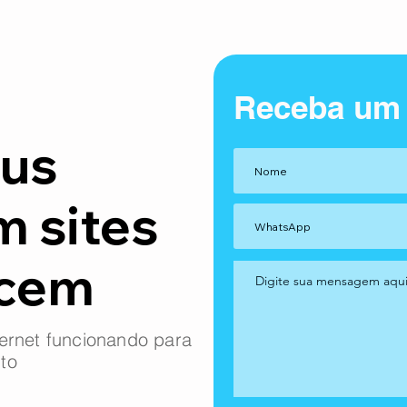
Receba um
us
m sites
ncem
ernet funcionando para
to