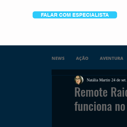
FALAR COM ESPECIALISTA
NEWS
AÇÃO
AVENTURA
Natália Martin
24 de set
FICÇÃO
TERROR
PC
Remote Rai
funciona n
TRAILER
PLATAFORMA
SOBREVIVÊNCIA
CONSTR