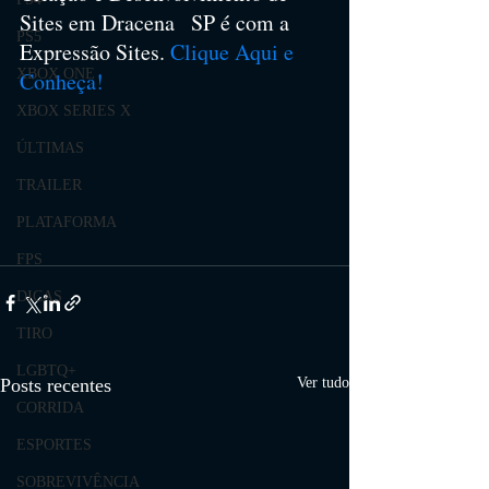
Sites em Dracena   SP é com a 
PS5
Expressão Sites. 
Clique Aqui e 
XBOX ONE
Conheça!
XBOX SERIES X
ÚLTIMAS
TRAILER
PLATAFORMA
FPS
DICAS
TIRO
LGBTQ+
Posts recentes
Ver tudo
CORRIDA
ESPORTES
SOBREVIVÊNCIA