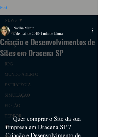
Post
NEWS
Natália Martin
NEWS
9 de mai. de 2019
1 min de leitura
Criação e Desenvolvimentos de
AÇÃO
Sites em Dracena SP
AVENTURA
RPG
MUNDO ABERTO
ESTRATÉGIA
SIMULAÇÃO
FICÇÃO
TERROR
     Quer comprar o Site da sua 
Empresa em Dracena SP ? 
PC
Criação e Desenvolvimento de 
PS4