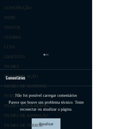
CONSTRUÇÃO
INDIE
SWITCH
GUERRA
LUTA
GRATUITO
COMENTARIOS
FILMES
dEIXE AQUI SUAS
FILMES DE AÇÃO
Comentários
PERGUNTAS
FILMES DE SUSPENSE
Não foi possível carregar comentários
FURTIVO
Melhores Cursos de
Parece que houve um problema técnico. Tente
FILMES SUPER HERÓIS
online em 2023
reconectar ou atualizar a página.
FILMES DE ANIMAÇÃO
Atualizar
FILMES DE TERROR