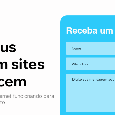
Receba um
us
m sites
ncem
ernet funcionando para
to