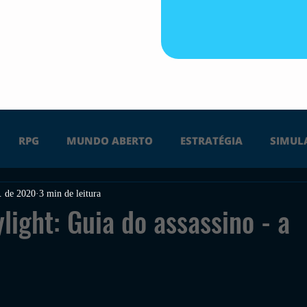
RPG
MUNDO ABERTO
ESTRATÉGIA
SIMUL
. de 2020
3 min de leitura
PS4
PS5
XBOX ONE
XBOX SERIES X
Ú
light: Guia do assassino - a
FPS
DICAS
TIRO
LGBTQ+
CORRIDA
UÇÃO
INDIE
SWITCH
GUERRA
LUTA