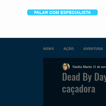
FALAR COM ESPECIALISTA
NEWS
AÇÃO
AVENTURA
Natália Martin
11 de nov
FICÇÃO
TERROR
PC
Dead By Day
caçadora
TRAILER
PLATAFORMA
SOBREVIVÊNCIA
CONSTR