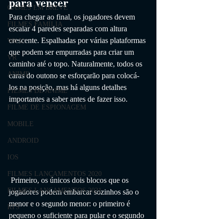
para vencer
GAMES EM BREVE
Para chegar ao final, os jogadores devem 
FILMES FAMÍLIA
escalar 4 paredes separadas com altura 
crescente. Espalhadas por várias plataformas 
Wii U
que podem ser empurradas para criar um 
VR
caminho até o topo. Naturalmente, todos os 
ANIME
caras do outono se esforçarão para colocá-
los na posição, mas há alguns detalhes 
FILMES DE ANIME
importantes a saber antes de fazer isso.
FILME DE ESPIONAGEM
MOBILE
ANDROID
IOS
FILMES LANÇAMENTOS 2020
 Primeiro, os únicos dois blocos que os 
FILMES LANÇAMENTOS 2021
jogadores podem embarcar sozinhos são o 
menor e o segundo menor: o primeiro é 
RTS
pequeno o suficiente para pular e o segundo 