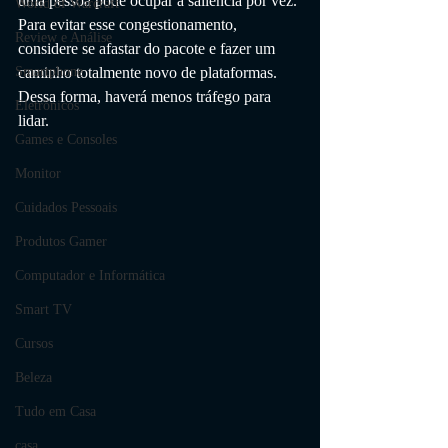
uma pessoa pode ocupar a saliência por vez. 
World of Warcraft
Para evitar esse congestionamento, 
Review e Análise
considere se afastar do pacote e fazer um 
caminho totalmente novo de plataformas. 
Smartphone
Dessa forma, haverá menos tráfego para 
Eletrônicos
lidar.
Games e Consoles
Monitor
Cuidados Pessoais
Produtos Gamer
Computador e Informática
Smart TV
Cursos
Beleza
Tudo em Casa
casa