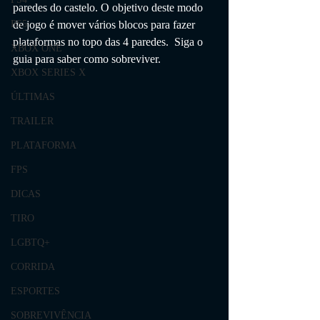
paredes do castelo. O objetivo deste modo 
de jogo é mover vários blocos para fazer 
PS5
plataformas no topo das 4 paredes.  Siga o 
XBOX ONE
guia para saber como sobreviver. 
XBOX SERIES X
ÚLTIMAS
TRAILER
PLATAFORMA
FPS
DICAS
TIRO
LGBTQ+
CORRIDA
ESPORTES
SOBREVIVÊNCIA