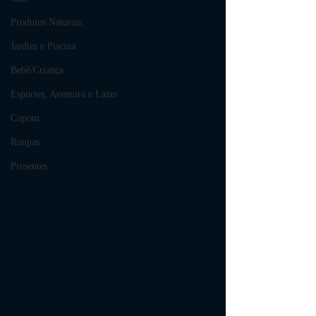
Produtos Naturais
Jardim e Piscina
Bebê/Criança
Esportes, Aventura e Lazer
Cupom
Roupas
Presentes