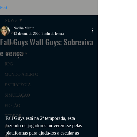
Post
NEWS
Natália Martin
NEWS
13 de out. de 2020
2 min de leitura
Fall Guys Wall Guys: Sobreviva
AÇÃO
e vença
AVENTURA
RPG
MUNDO ABERTO
ESTRATÉGIA
SIMULAÇÃO
FICÇÃO
TERROR
Fall Guys está na 2ª temporada, esta 
fazendo os jogadores moverem-se pelas 
PC
plataformas para ajudá-los a escalar as 
PS4