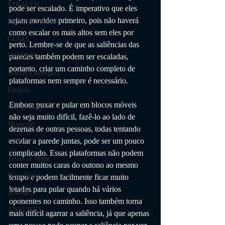
STEALTH
pode ser escalado. É imperativo que eles 
sejam movidos primeiro, pois não haverá 
FILMES Thriller
como escalar os mais altos sem eles por 
GUIAS
perto. Lembre-se de que as saliências das 
paredes também podem ser escaladas, 
MMORPG
portanto, criar um caminho completo de 
Marvel's Avengers
plataformas nem sempre é necessário.
Fortnite
Embora puxar e pular em blocos móveis 
Call of Duty
não seja muito difícil, fazê-lo ao lado de 
Minecraft
dezenas de outras pessoas, todas tentando 
escalar a parede juntas, pode ser um pouco 
FIFA
complicado. Essas plataformas não podem 
Trials of Mana
conter muitos caras do outono ao mesmo 
Days Gone
tempo e podem facilmente ficar muito 
lotadas para pular quando há vários 
ANIMES
oponentes no caminho. Isso também torna 
ANÁLISES
mais difícil agarrar a saliência, já que apenas 