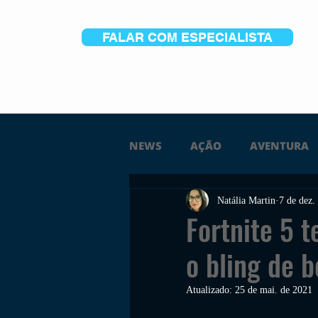
FALAR COM ESPECIALISTA
NEWS
AÇÃO
AVENTURA
Natália Martin
7 de dez.
FICÇÃO
TERROR
PC
Fortnite 5 
o bling de 
TRAILER
PLATAFORMA
Atualizado:
25 de mai. de 2021
SOBREVIVÊNCIA
CONSTR