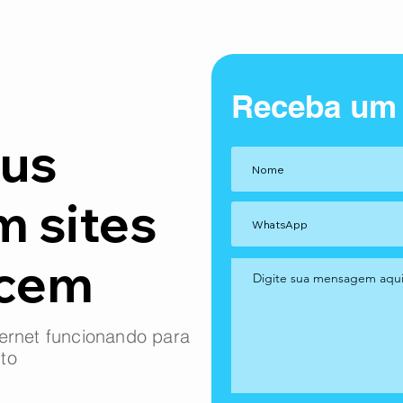
Receba um
us
m sites
ncem
ernet funcionando para
to