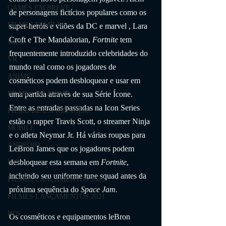
GAMES EM BREVE
de personagens fictícios populares como os 
FILMES FAMÍLIA
super-heróis e vilões da DC e marvel , Lara 
Croft e The Mandalorian, 
Fortnite
 tem 
Wii U
frequentemente introduzido celebridades do 
VR
mundo real como os jogadores de 
ANIME
cosméticos podem desbloquear e usar em 
uma partida através de sua Série Ícone. 
FILMES DE ANIME
Entre as entradas passadas na Icon Series 
FILME DE ESPIONAGEM
estão o rapper Travis Scott, o streamer Ninja 
MOBILE
e o atleta Neymar Jr. Há várias roupas para 
ANDROID
LeBron James que os jogadores podem 
desbloquear esta semana em 
Fortnite
, 
IOS
incluindo seu uniforme tune squad antes da 
FILMES LANÇAMENTOS 2020
próxima sequência do 
Space Jam.
FILMES LANÇAMENTOS 2021
RTS
Os cosméticos e equipamentos leBron 