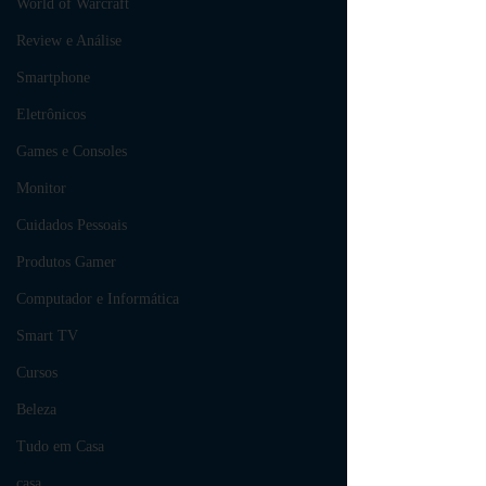
World of Warcraft
Review e Análise
Smartphone
Eletrônicos
Games e Consoles
Monitor
Cuidados Pessoais
Produtos Gamer
Computador e Informática
Smart TV
Cursos
Beleza
Tudo em Casa
casa