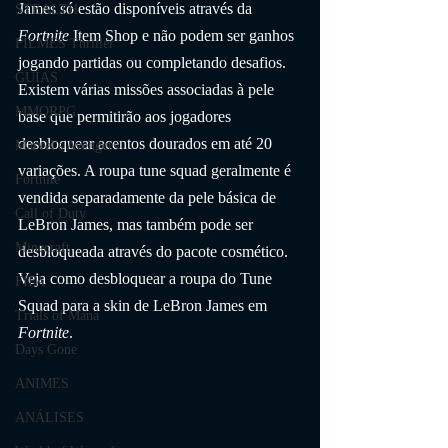
James só estão disponíveis através da 
STEALTH
Fortnite
 Item Shop e não podem ser ganhos 
FILMES Thriller
jogando partidas ou completando desafios. 
GUIAS
Existem várias missões associadas à pele 
MMORPG
base que permitirão aos jogadores 
desbloquear acentos dourados em até 20 
Marvel's Avengers
variações. A roupa tune squad geralmente é 
Fortnite
vendida separadamente da pele básica de 
Call of Duty
LeBron James, mas também pode ser 
Minecraft
desbloqueada através do pacote cosmético. 
Veja como desbloquear a roupa do Tune 
FIFA
Squad para a skin de LeBron James em 
Trials of Mana
Fortnite
.
Days Gone
ANIMES
ANÁLISES