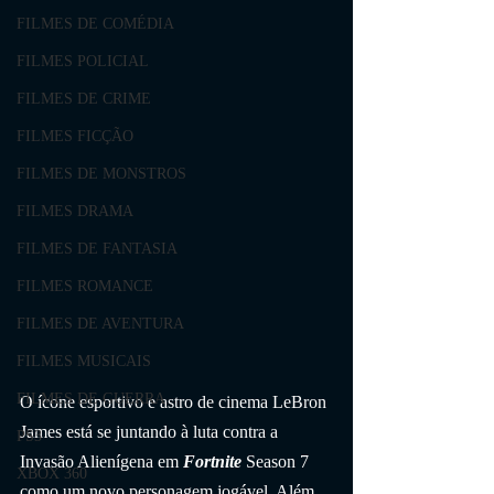
FILMES DE COMÉDIA
FILMES POLICIAL
FILMES DE CRIME
FILMES FICÇÃO
FILMES DE MONSTROS
FILMES DRAMA
FILMES DE FANTASIA
FILMES ROMANCE
FILMES DE AVENTURA
FILMES MUSICAIS
FILMES DE GUERRA
O ícone esportivo e astro de cinema LeBron 
James está se juntando à luta contra a 
PS3
Invasão Alienígena em 
Fortnite
 Season 7 
XBOX 360
como um novo personagem jogável. Além 