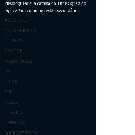
desbloquear sua camisa do Tune Squad do 
Space Jam como um estilo secundário.
PS5
XBOX ONE
XBOX SERIES X
ÚLTIMAS
TRAILER
PLATAFORMA
FPS
DICAS
TIRO
LGBTQ+
CORRIDA
ESPORTES
SOBREVIVÊNCIA