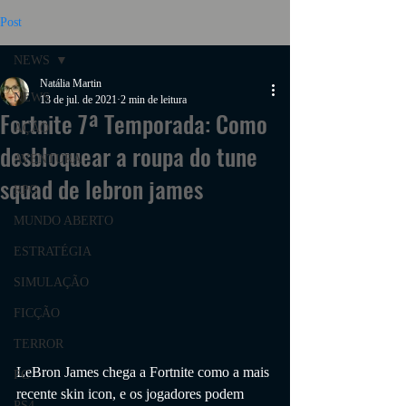
Post
NEWS
Natália Martin
NEWS
13 de jul. de 2021
2 min de leitura
Fortnite 7ª Temporada: Como
AÇÃO
desbloquear a roupa do tune
AVENTURA
squad de lebron james
RPG
MUNDO ABERTO
ESTRATÉGIA
SIMULAÇÃO
FICÇÃO
TERROR
LeBron James chega a Fortnite como a mais 
PC
recente skin icon, e os jogadores podem 
PS4