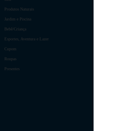
Produtos Naturais
Jardim e Piscina
Bebê/Criança
Esportes, Aventura e Lazer
Cupom
Roupas
Presentes