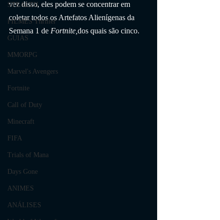
vez disso, eles podem se concentrar em 
STEALTH
coletar todos os Artefatos Alienígenas da 
FILMES Thriller
Semana 1 de 
Fortnite,
dos quais são cinco.
GUIAS
MMORPG
Marvel's Avengers
Fortnite
Call of Duty
Minecraft
FIFA
Trials of Mana
Days Gone
ANIMES
ANÁLISES