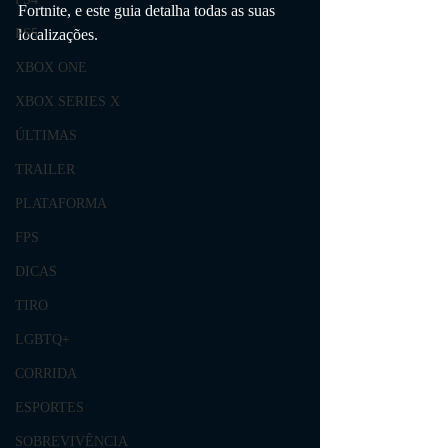
Fortnite, e este guia detalha todas as suas 
localizações.
PS5
XBOX ONE
XBOX SERIES X
ÚLTIMAS
TRAILER
PLATAFORMA
FPS
DICAS
TIRO
LGBTQ+
CORRIDA
ESPORTES
SOBREVIVÊNCIA