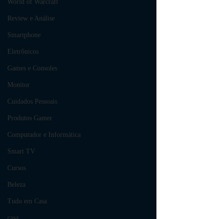
World of Warcraft
Review e Análise
Smartphone
Eletrônicos
Games e Consoles
Monitor
Cuidados Pessoais
Produtos Gamer
Computador e Informática
Smart TV
Cursos
Beleza
Tudo em Casa
casa