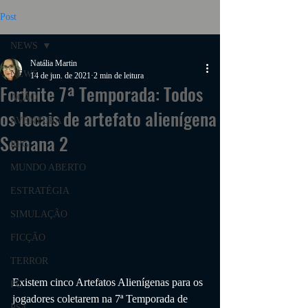
Post
NEWS
Natália Martin
NEWS
14 de jun. de 2021
2 min de leitura
Fortnite 7ª Temporada: Todos
AÇÃO
os locais de artefato alienígena
AVENTURA
Semana 2
RPG
MUNDO ABERTO
ESTRATÉGIA
SIMULAÇÃO
FICÇÃO
TERROR
Existem cinco Artefatos Alienígenas para os 
PC
jogadores coletarem na 7ª Temporada de 
PS4