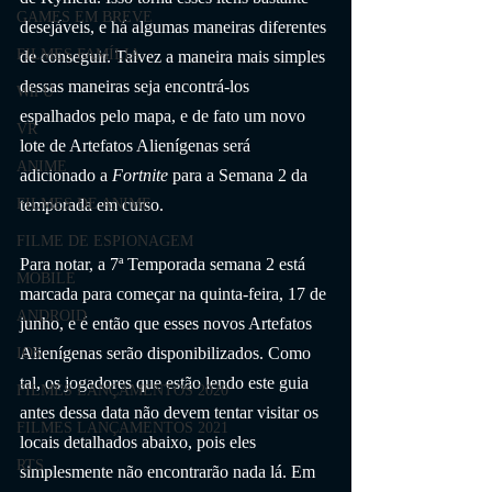
GAMES EM BREVE
desejáveis, e há algumas maneiras diferentes 
FILMES FAMÍLIA
de conseguir. Talvez a maneira mais simples 
dessas maneiras seja encontrá-los 
Wii U
espalhados pelo mapa, e de fato um novo 
VR
lote de Artefatos Alienígenas será 
ANIME
adicionado a 
Fortnite
 para a Semana 2 da 
temporada em curso.
FILMES DE ANIME
FILME DE ESPIONAGEM
Para notar, a 7ª Temporada semana 2 está 
MOBILE
marcada para começar na quinta-feira, 17 de 
ANDROID
junho, e é então que esses novos Artefatos 
Alienígenas serão disponibilizados. Como 
IOS
tal, os jogadores que estão lendo este guia 
FILMES LANÇAMENTOS 2020
antes dessa data não devem tentar visitar os 
FILMES LANÇAMENTOS 2021
locais detalhados abaixo, pois eles 
RTS
simplesmente não encontrarão nada lá. Em 