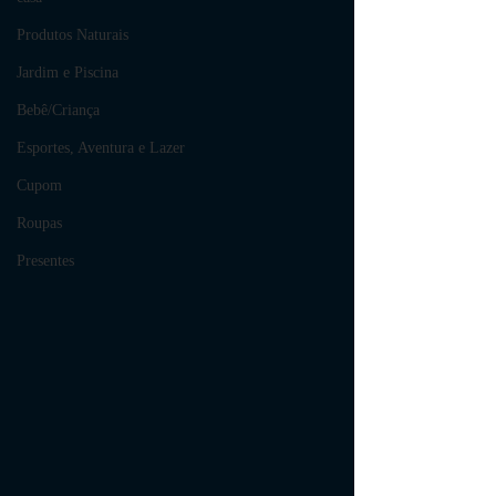
Produtos Naturais
Jardim e Piscina
Bebê/Criança
Esportes, Aventura e Lazer
Cupom
Roupas
Presentes