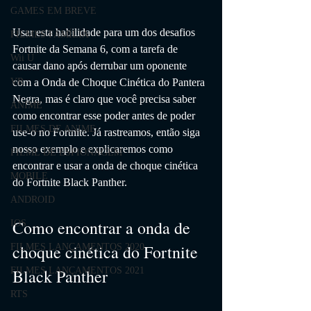
GAMES EM BREVE
Usar esta habilidade para um dos desafios 
FILMES FAMÍLIA
Fortnite da Semana 6, com a tarefa de 
Wii U
causar dano após derrubar um oponente 
com a Onda de Choque Cinética do Pantera 
VR
Negra, mas é claro que você precisa saber 
ANIME
como encontrar esse poder antes de poder 
FILMES DE ANIME
use-o no Fortnite. Já rastreamos, então siga 
nosso exemplo e explicaremos como 
FILME DE ESPIONAGEM
encontrar e usar a onda de choque cinética 
MOBILE
do Fortnite Black Panther.
ANDROID
Como encontrar a onda de 
IOS
choque cinética do Fortnite 
FILMES LANÇAMENTOS 2020
Black Panther
FILMES LANÇAMENTOS 2021
RTS