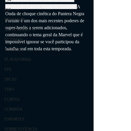
cinética do Pantera Negra em Fortnite. 
A 
PS5
Onda de choque cinética do Pantera Negra 
XBOX ONE
Fortnite é um dos mais recentes poderes de 
super-heróis a serem adicionados, 
XBOX SERIES X
continuando o tema geral da Marvel que é 
ÚLTIMAS
impossível ignorar se você participou da 
batalha real em toda esta temporada.
TRAILER
PLATAFORMA
FPS
DICAS
TIRO
LGBTQ+
CORRIDA
ESPORTES
SOBREVIVÊNCIA