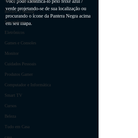
Você pode identificá-lo pelo feixe azul / 
World of Warcraft
verde projetando-se de sua localização ou 
Review e Análise
procurando o ícone da Pantera Negra acima 
Smartphone
em seu mapa.
Eletrônicos
Games e Consoles
Monitor
Cuidados Pessoais
Produtos Gamer
Computador e Informática
Smart TV
Cursos
Beleza
Tudo em Casa
casa