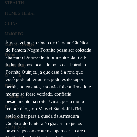
STEALTH
FILMES Thriller
GUIAS
MMORPG
É possível que a Onda de Choque Cinética 
Marvel's Avengers
do Pantera Negra Fortnite possa ser coletada 
Fortnite
abatendo Drones de Suprimentos da Stark 
Industries nos locais de pouso da Patrulha 
Call of Duty
Fortnite Quinjet, já que essa é a rota que 
Minecraft
você pode obter outros poderes de super-
FIFA
heróis, no entanto, isso não foi confirmado e 
mesmo se fosse verdade, confiaria 
Trials of Mana
pesadamente na sorte. Uma aposta muito 
Days Gone
melhor é jogar o Marvel Standoff LTM, 
então olhar para a queda da Armadura 
ANIMES
Cinética do Pantera Negra assim que os 
ANÁLISES
power-ups começarem a aparecer na área. 