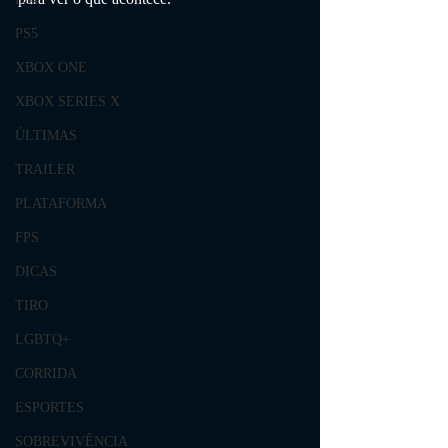
PS5
XBOX ONE
XBOX SERIES X
ÚLTIMAS
TRAILER
PLATAFORMA
FPS
DICAS
TIRO
LGBTQ+
CORRIDA
ESPORTES
SOBREVIVÊNCIA