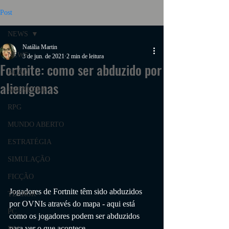
Post
NEWS
Natália Martin
NEWS
3 de jun. de 2021
2 min de leitura
Fortnite: como ser abduzido por
AÇÃO
alienígenas
AVENTURA
RPG
MUNDO ABERTO
ESTRATÉGIA
SIMULAÇÃO
FICÇÃO
Jogadores de Fortnite têm sido abduzidos 
TERROR
por OVNIs através do mapa - aqui está 
PC
como os jogadores podem ser abduzidos 
para ver o que acontece.
PS4