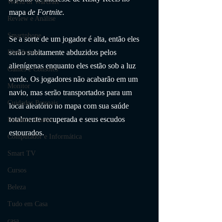
World of Warcraft
mapa 
de Fortnite.
Review e Análise
Smartphone
Se a sorte de um jogador é alta, então eles 
serão subitamente abduzidos pelos 
Eletrônicos
alienígenas enquanto eles estão sob a luz 
Games e Consoles
verde. Os jogadores não acabarão em um 
Monitor
navio, mas serão transportados para um 
Cuidados Pessoais
local aleatório no mapa com sua saúde 
totalmente recuperada e seus escudos 
Produtos Gamer
estourados.
Computador e Informática
Smart TV
Cursos
Beleza
Tudo em Casa
casa