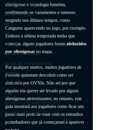
alienígenas e tecnologia futurista, 
GAMES EM BREVE
confirmando os vazamentos e rumores 
FILMES FAMÍLIA
surgindo nos últimos tempos, como 
Wii U
Cangurus aparecendo no jogo, por exemplo. 
VR
Embora a sétima temporada tenha que 
começar, alguns jogadores foram 
abduzidos 
ANIME
por alienígenas
 no mapa.
FILMES DE ANIME
FILME DE ESPIONAGEM
Por qualquer motivo, muitos jogadores 
de 
MOBILE
Fortnite
 quiseram descobrir como ser 
abduzido por OVNIs. Não sei por que 
ANDROID
alguém iria querer ser levado por alguns 
IOS
alienígenas aterrorizantes; no entanto, este 
FILMES LANÇAMENTOS 2020
guia mostrará aos jogadores como ficar um 
FILMES LANÇAMENTOS 2021
passo mais perto de estar com os estranhos 
perturbadores que já começaram a aparecer 
RTS
no jogo.