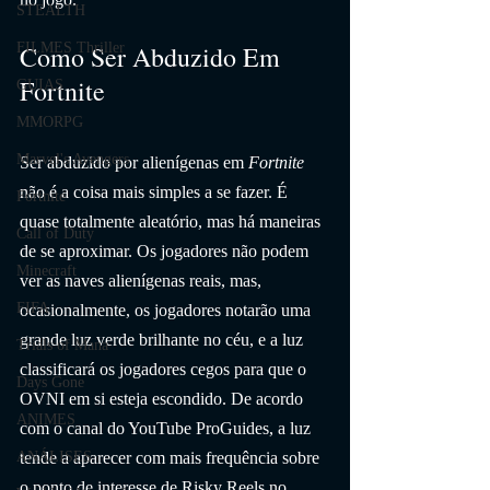
STEALTH
Como Ser Abduzido Em 
FILMES Thriller
Fortnite
GUIAS
MMORPG
Marvel's Avengers
Ser abduzido por alienígenas em 
Fortnite
não é a coisa mais simples a se fazer. É 
Fortnite
quase totalmente aleatório, mas há maneiras 
Call of Duty
de se aproximar. Os jogadores não podem 
Minecraft
ver as naves alienígenas reais, mas, 
FIFA
ocasionalmente, os jogadores notarão uma 
grande luz verde brilhante no céu, e a luz 
Trials of Mana
classificará os jogadores cegos para que o 
Days Gone
OVNI em si esteja escondido. De acordo 
ANIMES
com o canal do YouTube ProGuides, a luz 
tende a aparecer com mais frequência sobre 
ANÁLISES
o ponto de interesse de Risky Reels no 