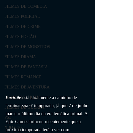
FILMES DE COMÉDIA
FILMES POLICIAL
FILMES DE CRIME
FILMES FICÇÃO
FILMES DE MONSTROS
FILMES DRAMA
FILMES DE FANTASIA
FILMES ROMANCE
FILMES DE AVENTURA
Fortnite
 está atualmente a caminho de 
FILMES MUSICAIS
terminar sua 6ª temporada, já que 7 de junho 
FILMES DE GUERRA
marca o último dia da era temática primal. A 
PS3
Epic Games brincou recentemente que a 
XBOX 360
próxima temporada terá a ver com 