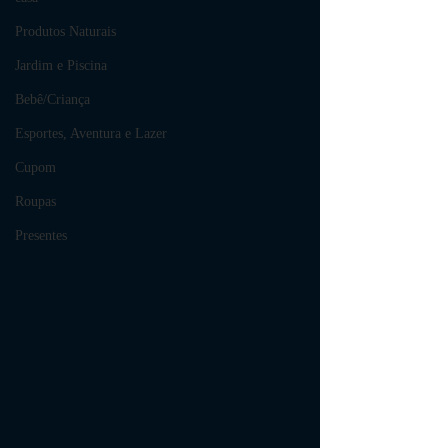
Produtos Naturais
Jardim e Piscina
Bebê/Criança
Esportes, Aventura e Lazer
Cupom
Roupas
Presentes