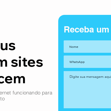
Receba um
us
m sites
ncem
ernet funcionando para
to