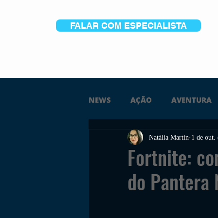
FALAR COM ESPECIALISTA
NEWS
AÇÃO
AVENTURA
Natália Martin
1 de out.
FICÇÃO
TERROR
PC
Fortnite: c
do Pantera 
TRAILER
PLATAFORMA
SOBREVIVÊNCIA
CONSTR