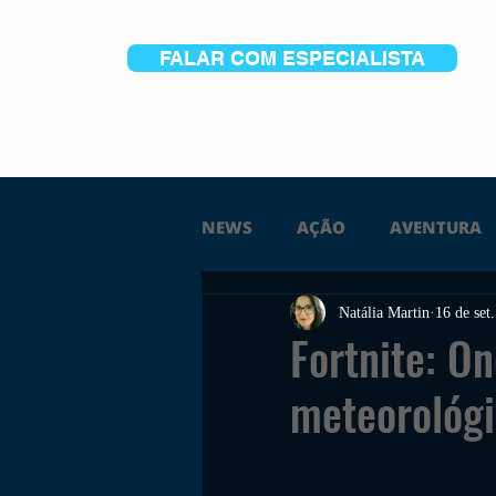
FALAR COM ESPECIALISTA
NEWS
AÇÃO
AVENTURA
Natália Martin
16 de set
FICÇÃO
TERROR
PC
Fortnite: On
meteorológ
TRAILER
PLATAFORMA
SOBREVIVÊNCIA
CONSTR