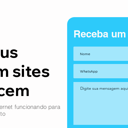
Receba um
us
m sites
ncem
ernet funcionando para
to