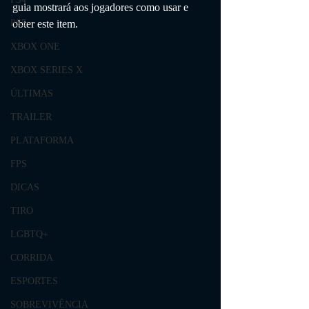
guia mostrará aos jogadores como usar e 
obter este item.
PS5
XBOX ONE
XBOX SERIES X
ÚLTIMAS
TRAILER
PLATAFORMA
FPS
DICAS
TIRO
LGBTQ+
CORRIDA
ESPORTES
SOBREVIVÊNCIA