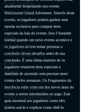
GAMES EM BREVE
atualmente hospedando seu evento 
FILMES FAMÍLIA
Midsummer Island Adventure. Através deste 
evento, os jogadores podem ganhar uma 
Wii U
moeda exclusiva para comprar itens 
VR
especiais da loja do evento. Isso é bastante 
ANIME
normal quando um novo evento acontece e 
os jogadores devem tentar priorizar a 
FILMES DE ANIME
conclusão desses desafios antes de sua 
FILME DE ESPIONAGEM
conclusão. É uma ótima maneira de os 
MOBILE
jogadores reunirem itens especiais e 
ANDROID
materiais de ascensão sem precisar moer 
contra chefes semanais. Os Fragmentos da 
IOS
Inocência estão entre um dos novos itens do 
FILMES LANÇAMENTOS 2020
evento a serem introduzidos no jogo. Este 
FILMES LANÇAMENTOS 2021
guia mostrará aos jogadores como eles 
RTS
podem usá-lo e explicar como obtê-lo.