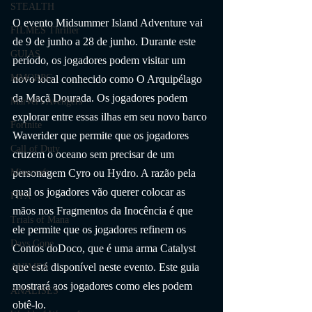
STEALTH
O evento Midsummer Island Adventure vai 
FILMES Thriller
de 9 de junho a 28 de junho. Durante este 
GUIAS
período, os jogadores podem visitar um 
MMORPG
novo local conhecido como O Arquipélago 
da Maçã Dourada. Os jogadores podem 
Marvel's Avengers
explorar entre essas ilhas em seu novo barco 
Fortnite
Waverider que permite que os jogadores 
Call of Duty
cruzem o oceano sem precisar de um 
personagem Cyro ou Hydro. A razão pela 
Minecraft
qual os jogadores vão querer colocar as 
FIFA
mãos nos Fragmentos da Inocência é que 
Trials of Mana
ele permite que os jogadores refinem os 
Days Gone
Contos doDoco, que é uma arma Catalyst 
que está disponível neste evento. Este guia 
ANIMES
mostrará aos jogadores como eles podem 
ANÁLISES
obtê-lo.