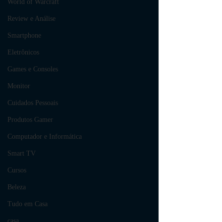
World of Warcraft
Review e Análise
Smartphone
Eletrônicos
Games e Consoles
Monitor
Cuidados Pessoais
Produtos Gamer
Computador e Informática
Smart TV
Cursos
Beleza
Tudo em Casa
casa