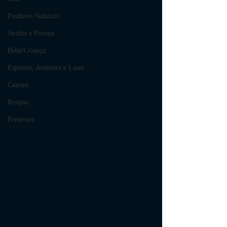
Produtos Naturais
Jardim e Piscina
Bebê/Criança
Esportes, Aventura e Lazer
Cupom
Roupas
Presentes