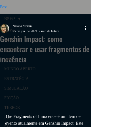
Post
NEWS
Natália Martin
NEWS
25 de jun. de 2021
2 min de leitura
Genshin Impact: como
AÇÃO
encontrar e usar fragmentos de
AVENTURA
inocência
RPG
MUNDO ABERTO
ESTRATÉGIA
SIMULAÇÃO
FICÇÃO
TERROR
The Fragments of Innocence é um item de 
PC
evento atualmente em Genshin Impact. Este 
PS4