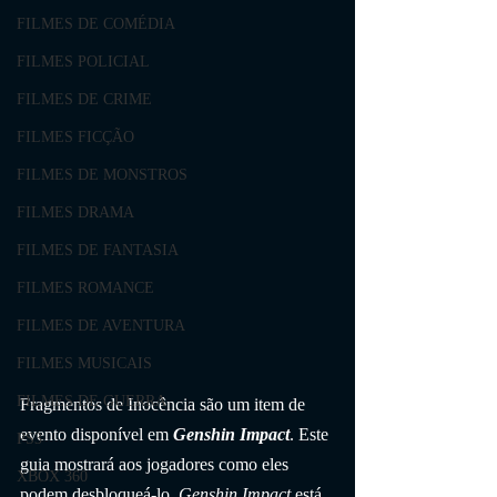
FILMES DE COMÉDIA
FILMES POLICIAL
FILMES DE CRIME
FILMES FICÇÃO
FILMES DE MONSTROS
FILMES DRAMA
FILMES DE FANTASIA
FILMES ROMANCE
FILMES DE AVENTURA
FILMES MUSICAIS
FILMES DE GUERRA
Fragmentos de Inocência são um item de 
evento disponível em 
Genshin Impact
. Este 
PS3
guia mostrará aos jogadores como eles 
XBOX 360
podem desbloqueá-lo. 
Genshin Impact
 está 