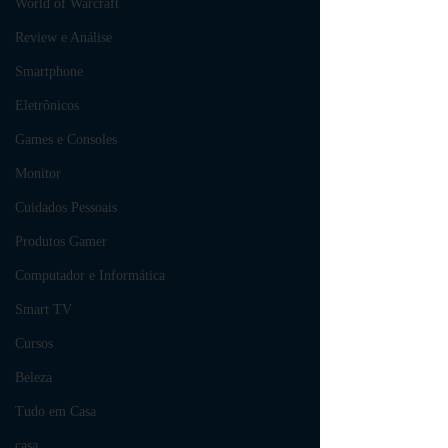
World of Warcraft
Review e Análise
Smartphone
Eletrônicos
Games e Consoles
Monitor
Cuidados Pessoais
Produtos Gamer
Computador e Informática
Smart TV
Cursos
Beleza
Tudo em Casa
casa