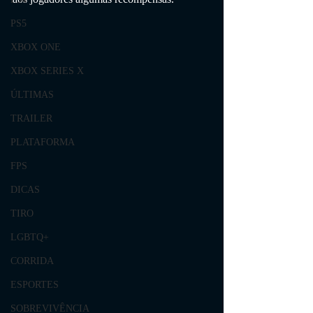
PS5
XBOX ONE
XBOX SERIES X
ÚLTIMAS
TRAILER
PLATAFORMA
FPS
DICAS
TIRO
LGBTQ+
CORRIDA
ESPORTES
SOBREVIVÊNCIA