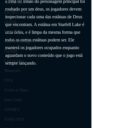
a irmã ou irmão do personagem principal foi 
STEALTH
roubado por um deus, os jogadores devem 
FILMES Thriller
inspecionar cada uma das estátuas de Deus 
GUIAS
que encontram. A estátua em Starfell Lake é 
uma delas, e é limpa da mesma forma que 
MMORPG
todas as outras estátuas podem ser. Ele 
Marvel's Avengers
manterá os jogadores ocupados enquanto 
Fortnite
aguardam o novo conteúdo que o jogo está 
Call of Duty
sempre lançando.
Minecraft
FIFA
Trials of Mana
Days Gone
ANIMES
ANÁLISES