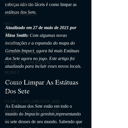
cabeças não tão fáceis é como limpar as 
GAMES EM BREVE
estátuas dos Sete.
FILMES FAMÍLIA
Wii U
Atualizado em 27 de maio de 2021 por 
VR
Mina Smith:
 Com algumas novas 
localizações e a expansão do mapa do 
ANIME
Genshin Impact, agora há mais Estátuas 
FILMES DE ANIME
dos Sete agora no jogo. Este artigo foi 
FILME DE ESPIONAGEM
atualizado para incluir esses novos locais.
MOBILE
Como Limpar As Estátuas 
ANDROID
Dos Sete
IOS
FILMES LANÇAMENTOS 2020
As Estátuas dos Sete estão em todo o 
FILMES LANÇAMENTOS 2021
mundo do 
Impacto genshin,
representando 
RTS
os sete deuses de seu mundo. Sabendo que 