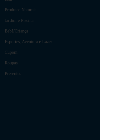
Produtos Naturais
Jardim e Piscina
Bebê/Criança
Esportes, Aventura e Lazer
Cupom
Roupas
Presentes