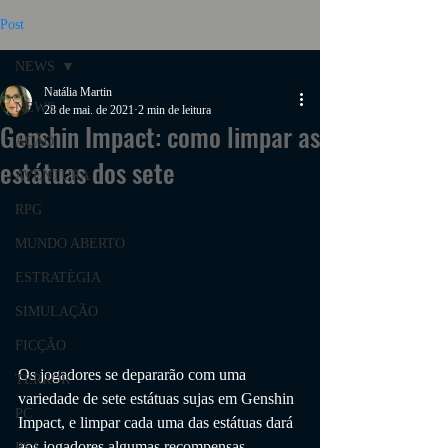
Post
NEWS
Natália Martin
NEWS
28 de mai. de 2021
2 min de leitura
Genshin Impact: como limpar as
AÇÃO
estátuas dos sete
AVENTURA
RPG
MUNDO ABERTO
ESTRATÉGIA
SIMULAÇÃO
FICÇÃO
Os jogadores se depararão com uma 
TERROR
variedade de sete estátuas sujas em Genshin 
PC
Impact, e limpar cada uma das estátuas dará 
aos jogadores algumas recompensas.
PS4