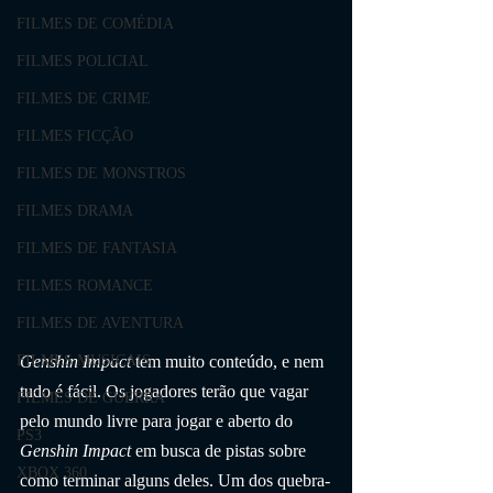
FILMES DE COMÉDIA
FILMES POLICIAL
FILMES DE CRIME
FILMES FICÇÃO
FILMES DE MONSTROS
FILMES DRAMA
FILMES DE FANTASIA
FILMES ROMANCE
FILMES DE AVENTURA
Genshin Impact 
tem muito conteúdo, e nem 
FILMES MUSICAIS
tudo é fácil. Os jogadores terão que vagar 
FILMES DE GUERRA
pelo mundo livre para jogar e aberto do 
PS3
Genshin Impact
 em busca de pistas sobre 
XBOX 360
como terminar alguns deles. Um dos quebra-