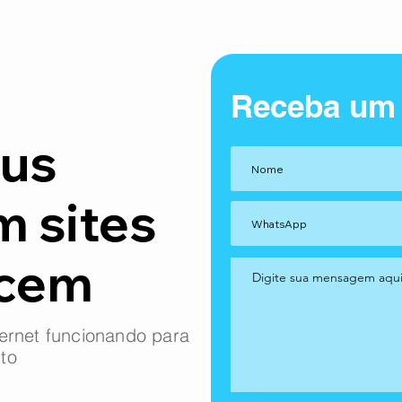
Receba um
us
m sites
ncem
ernet funcionando para
to