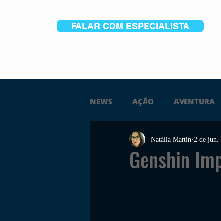
FALAR COM ESPECIALISTA
NEWS
AÇÃO
AVENTURA
Natália Martin
2 de jun.
FICÇÃO
TERROR
PC
Genshin Imp
TRAILER
PLATAFORMA
SOBREVIVÊNCIA
CONSTR