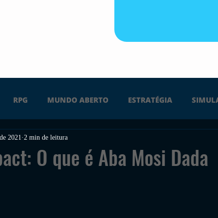
RPG
MUNDO ABERTO
ESTRATÉGIA
SIMUL
 de 2021
2 min de leitura
PS4
PS5
XBOX ONE
XBOX SERIES X
Ú
act: O que é Aba Mosi Dada
FPS
DICAS
TIRO
LGBTQ+
CORRIDA
UÇÃO
INDIE
SWITCH
GUERRA
LUTA