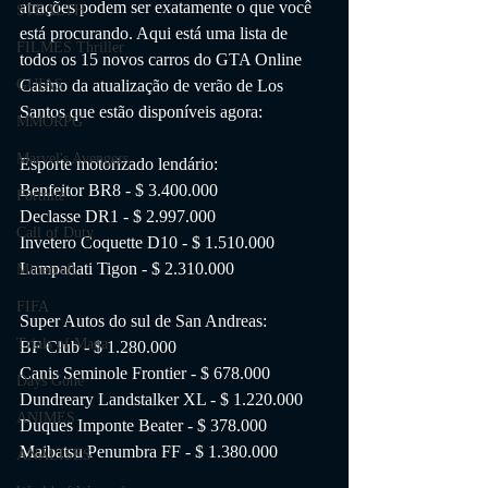
atrações podem ser exatamente o que você 
STEALTH
está procurando. Aqui está uma lista de 
FILMES Thriller
todos os 15 novos carros do GTA Online 
Casino da atualização de verão de Los 
GUIAS
Santos que estão disponíveis agora:
MMORPG
Marvel's Avengers
Esporte motorizado lendário:
Benfeitor BR8 - $ 3.400.000
Fortnite
Declasse DR1 - $ 2.997.000
Call of Duty
Invetero Coquette D10 - $ 1.510.000
Lampadati Tigon - $ 2.310.000
Minecraft
FIFA
Super Autos do sul de San Andreas:
Trials of Mana
BF Club - $ 1.280.000
Canis Seminole Frontier - $ 678.000
Days Gone
Dundreary Landstalker XL - $ 1.220.000
ANIMES
Duques Imponte Beater - $ 378.000
Maibatsu Penumbra FF - $ 1.380.000
ANÁLISES