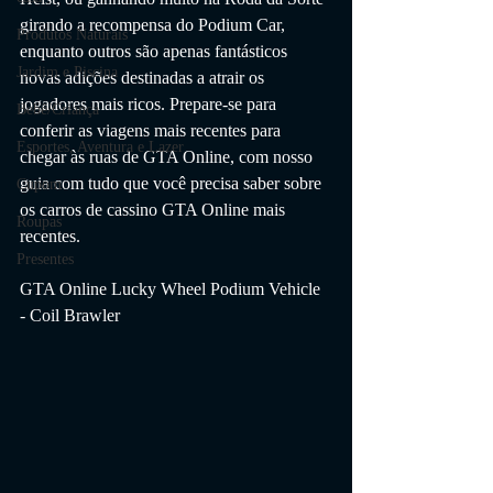
girando a recompensa do Podium Car, 
Produtos Naturais
enquanto outros são apenas fantásticos 
Jardim e Piscina
novas adições destinadas a atrair os 
jogadores mais ricos. Prepare-se para 
Bebê/Criança
conferir as viagens mais recentes para 
Esportes, Aventura e Lazer
chegar às ruas de GTA Online, com nosso 
guia com tudo que você precisa saber sobre 
Cupom
os carros de cassino GTA Online mais 
Roupas
recentes.
Presentes
GTA Online Lucky Wheel Podium Vehicle 
- Coil Brawler