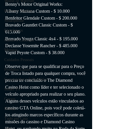
World of Warcraft
Benny's Motor Original Works:
Albany Manana Custom - $ 10.000
Review e Análise
Benfeitor Glendale Custom - $ 200.000
Smartphone
Bravado Gauntlet Classic Custom - $ 
Eletrônicos
615.000
Bravado Youga Classic 4x4 - $ 195.000
Games e Consoles
Declasse Yosemite Rancher - $ 485.000
Monitor
Vapid Peyote Custom - $ 38.000
Cuidados Pessoais
Observe que para se qualificar para o Preço 
Produtos Gamer
de Troca listado para qualquer compra, você 
Computador e Informática
precisa ter concluído o The Diamond 
Casino Heist como líder e ter selecionado o 
Smart TV
veículo apropriado para realizar o seu plano. 
Cursos
Alguns desses veículos estão vinculados ao 
cassino GTA Online, pois você pode coletá-
Beleza
los atingindo marcos específicos durante as 
Tudo em Casa
missões do cassino e Diamond Casino 
Heist, ou ganhando muito na Roda da Sorte 
casa