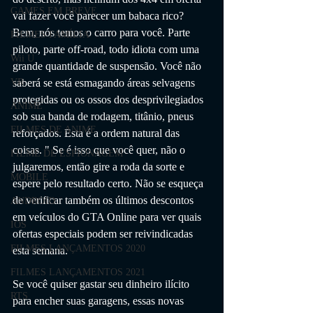
GAMES EM BREVE
vai fazer você parecer um babaca rico? 
Bem, nós temos o carro para você. Parte 
FILMES FAMÍLIA
piloto, parte off-road, todo idiota com uma 
Wii U
grande quantidade de suspensão. Você não 
saberá se está esmagando áreas selvagens 
VR
protegidas ou os ossos dos desprivilegiados 
ANIME
sob sua banda de rodagem, titânio, pneus 
FILMES DE ANIME
reforçados. Esta é a ordem natural das 
coisas. " Se é isso que você quer, não o 
FILME DE ESPIONAGEM
julgaremos, então gire a roda da sorte e 
MOBILE
espere pelo resultado certo. Não se esqueça 
de verificar também os últimos descontos 
ANDROID
em veículos do GTA Online para ver quais 
IOS
ofertas especiais podem ser reivindicadas 
FILMES LANÇAMENTOS 2020
esta semana.
FILMES LANÇAMENTOS 2021
Se você quiser gastar seu dinheiro ilícito 
RTS
para encher suas garagens, essas novas 