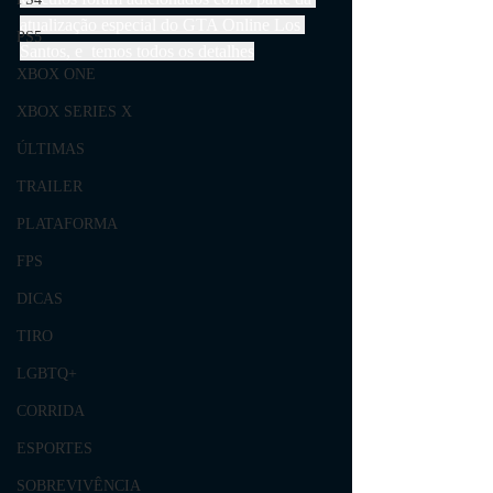
atualização especial do GTA Online Los 
PS5
Santos, e  temos todos os detalhes
XBOX ONE
XBOX SERIES X
ÚLTIMAS
TRAILER
PLATAFORMA
FPS
DICAS
TIRO
LGBTQ+
CORRIDA
ESPORTES
SOBREVIVÊNCIA