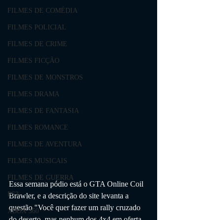
FILMES DE COMÉDIA
FILMES POLICIAL
FILMES DE CRIME
FILMES FICÇÃO
FILMES DE MONSTROS
FILMES DRAMA
FILMES DE FANTASIA
FILMES ROMANCE
FILMES DE AVENTURA
FILMES MUSICAIS
FILMES DE GUERRA
Essa semana pódio está o GTA Online Coil 
PS3
Brawler, e a descrição do site levanta a 
questão "Você quer fazer um rally cruzado 
XBOX 360
do deserto, mas nenhum dos 4x4 em oferta 