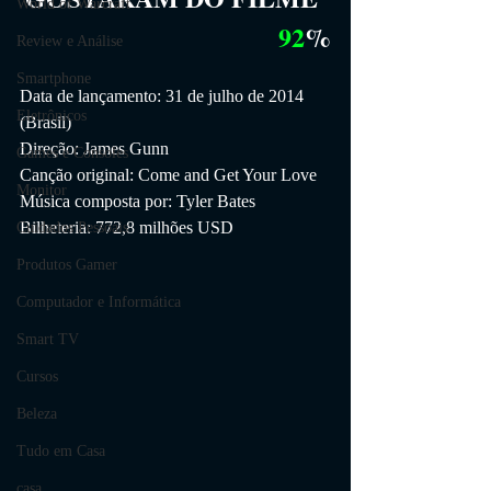
World of Warcraft
92
%
Review e Análise
Smartphone
Data de lançamento: 31 de julho de 2014 
Eletrônicos
(Brasil)
Direção: James Gunn
Games e Consoles
Canção original: Come and Get Your Love
Monitor
Música composta por: Tyler Bates
Bilheteria: 772,8 milhões USD
Cuidados Pessoais
Produtos Gamer
Computador e Informática
Smart TV
Cursos
Beleza
Tudo em Casa
casa