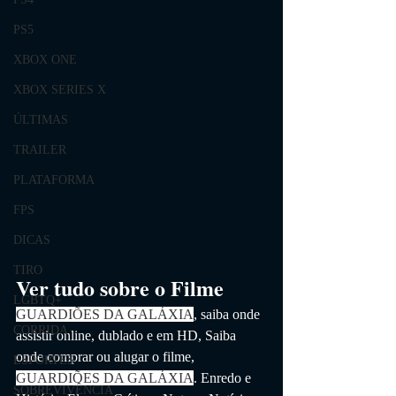
PS5
XBOX ONE
XBOX SERIES X
ÚLTIMAS
TRAILER
PLATAFORMA
FPS
DICAS
TIRO
Ver tudo sobre o Filme
LGBTQ+
GUARDIÕES DA GALÁXIA
, saiba onde 
CORRIDA
assistir online, dublado e em HD,
 Saiba 
onde comprar ou alugar o filme, 
ESPORTES
GUARDIÕES DA GALÁXIA
. 
Enredo e 
SOBREVIVÊNCIA