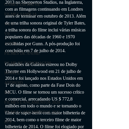
2013 no Shepperton Studios, na Inglaterra, 
GAMES EM BREVE
com as filmagens continuando em Londres 
FILMES FAMÍLIA
antes de terminar em outubro de 2013. Além 
de uma trilha sonora original de Tyler Bates, 
Wii U
a trilha sonora do filme inclui várias músicas 
VR
populares das décadas de 1960 e 1970 
escolhidas por Gunn. A pós-produção foi 
ANIME
concluída em 7 de julho de 2014.
FILMES DE ANIME
FILME DE ESPIONAGEM
Guardiões da Galáxia estreou no Dolby 
Theatre em Hollywood em 21 de julho de 
MOBILE
2014 e foi lançado nos Estados Unidos em 
ANDROID
1º de agosto, como parte da Fase Dois do 
MCU. O filme se tornou um sucesso crítico 
IOS
e comercial, arrecadando US $ 772,8 
FILMES LANÇAMENTOS 2020
milhões em todo o mundo e se tornando o 
FILMES LANÇAMENTOS 2021
filme de super-herói com maior bilheteria de 
2014, bem como o terceiro filme de maior 
RTS
bilheteria de 2014. O filme foi elogiado por 