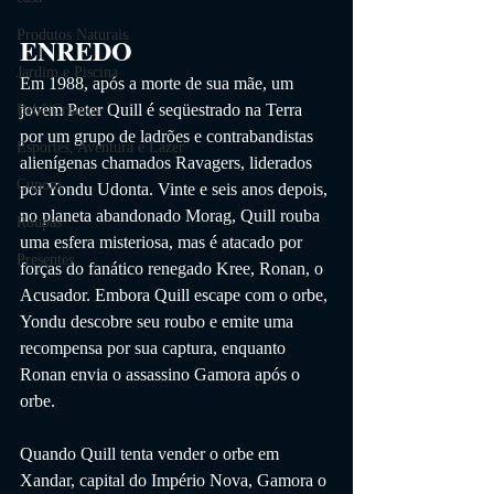
Produtos Naturais
ENREDO
Jardim e Piscina
Em 1988, após a morte de sua mãe, um 
jovem Peter Quill é seqüestrado na Terra 
Bebê/Criança
por um grupo de ladrões e contrabandistas 
Esportes, Aventura e Lazer
alienígenas chamados Ravagers, liderados 
Cupom
por Yondu Udonta. Vinte e seis anos depois, 
no planeta abandonado Morag, Quill rouba 
Roupas
uma esfera misteriosa, mas é atacado por 
Presentes
forças do fanático renegado Kree, Ronan, o 
Acusador. Embora Quill escape com o orbe, 
Yondu descobre seu roubo e emite uma 
recompensa por sua captura, enquanto 
Ronan envia o assassino Gamora após o 
orbe.
Quando Quill tenta vender o orbe em 
Xandar, capital do Império Nova, Gamora o 