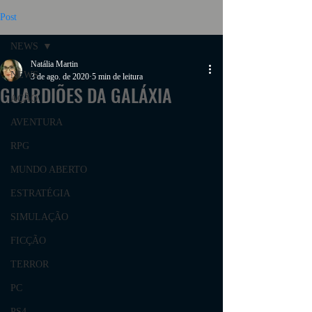
Post
NEWS
Natália Martin
NEWS
3 de ago. de 2020
5 min de leitura
GUARDIÕES DA GALÁXIA
AÇÃO
AVENTURA
RPG
MUNDO ABERTO
ESTRATÉGIA
SIMULAÇÃO
FICÇÃO
TERROR
PC
PS4