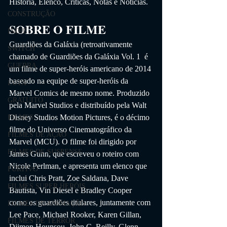
História, Elenco, Críticas, Notas e Notícias. 
CONSTRUÇÃO
SOBRE O FILME
INDIE
Guardiões da Galáxia (retroativamente 
SWITCH
chamado de Guardiões da Galáxia Vol. 1  é 
GUERRA
um filme de super-heróis americano de 2014 
baseado na equipe de super-heróis da 
LUTA
Marvel Comics de mesmo nome. Produzido 
GRATUITO
pela Marvel Studios e distribuído pela Walt 
Disney Studios Motion Pictures, é o décimo 
FILMES
filme do Universo Cinematográfico da 
FILMES DE AÇÃO
Marvel (MCU). O filme foi dirigido por 
FILMES DE SUSPENSE
James Gunn, que escreveu o roteiro com 
Nicole Perlman, e apresenta um elenco que 
FURTIVO
inclui Chris Pratt, Zoe Saldana, Dave 
FILMES SUPER HERÓIS
Bautista, Vin Diesel e Bradley Cooper 
como os guardiões titulares, juntamente com 
FILMES DE ANIMAÇÃO
Lee Pace, Michael Rooker, Karen Gillan, 
FILMES DE TERROR
Djimon Hounsou, John C. Reilly, Glenn 