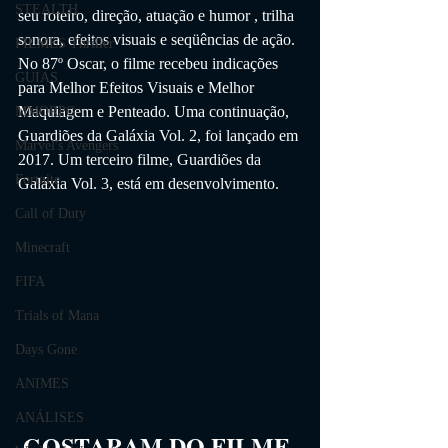
STEALTH
seu roteiro, direção, atuação e humor , trilha 
sonora, efeitos visuais e seqüências de ação. 
FILMES Thriller
No 87º Oscar, o filme recebeu indicações 
GUIAS
para Melhor Efeitos Visuais e Melhor 
Maquiagem e Penteado. Uma continuação, 
MMORPG
Guardiões da Galáxia Vol. 2, foi lançado em 
Marvel's Avengers
2017. Um terceiro filme, Guardiões da 
Fortnite
Galáxia Vol. 3, está em desenvolvimento.
Call of Duty
Minecraft
FIFA
Trials of Mana
Days Gone
ANIMES
ANÁLISES
GOSTARAM DO FILME