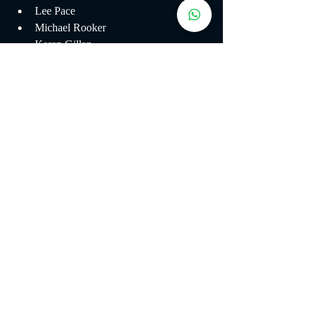
Lee Pace
Michael Rooker
Karen Gillan
Djimon Hounsou
John C. Reilly
Glenn Close
Benicio del Toro
ONDE ASSISTIR