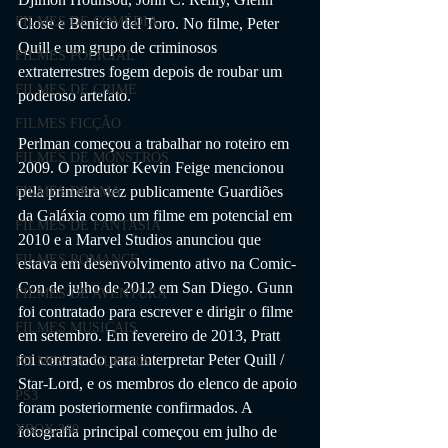
FILMES DE COMÉDIA
Close e Benicio del Toro. No filme, Peter 
Quill e um grupo de criminosos 
FILMES POLICIAL
extraterrestres fogem depois de roubar um 
FILMES DE CRIME
poderoso artefato.
FILMES FICÇÃO
Perlman começou a trabalhar no roteiro em 
FILMES DE MONSTROS
2009. O produtor Kevin Feige mencionou 
pela primeira vez publicamente Guardiões 
FILMES DRAMA
da Galáxia como um filme em potencial em 
FILMES DE FANTASIA
2010 e a Marvel Studios anunciou que 
FILMES ROMANCE
estava em desenvolvimento ativo na Comic-
Con de julho de 2012 em San Diego. Gunn 
FILMES DE AVENTURA
foi contratado para escrever e dirigir o filme 
FILMES MUSICAIS
em setembro. Em fevereiro de 2013, Pratt 
foi contratado para interpretar Peter Quill / 
FILMES DE GUERRA
Star-Lord, e os membros do elenco de apoio 
PS3
foram posteriormente confirmados. A 
XBOX 360
fotografia principal começou em julho de 