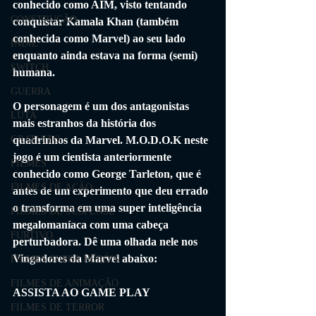
conhecido como AIM, visto tentando 
CONSTRUÇÃO
conquistar Kamala Khan (também 
conhecida como Marvel) ao seu lado 
INDIE
enquanto ainda estava na forma (semi) 
SWITCH
humana.
GUERRA
O personagem é um dos antagonistas 
LUTA
mais estranhos da história dos 
quadrinhos da Marvel. M.O.D.O.K neste 
GRATUITO
jogo é um cientista anteriormente 
FILMES
conhecido como George Tarleton, que é 
FILMES DE AÇÃO
antes de um experimento que deu errado 
o transforma em uma super inteligência 
FILMES DE SUSPENSE
megalomaníaca com uma cabeça 
FURTIVO
perturbadora. Dê uma olhada nele nos 
Vingadores da Marvel abaixo:
FILMES SUPER HERÓIS
FILMES DE ANIMAÇÃO
ASSISTA AO GAME PLAY
FILMES DE TERROR