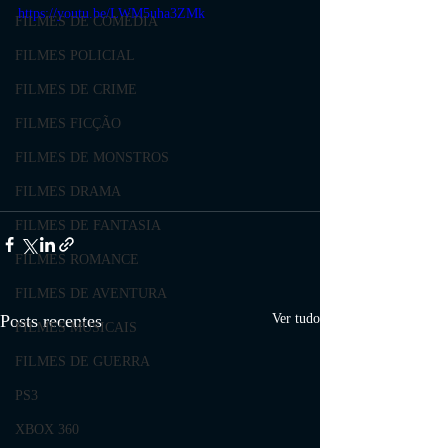
https://youtu.be/LWM5uha3ZMk
FILMES DE COMÉDIA
FILMES POLICIAL
FILMES DE CRIME
FILMES FICÇÃO
FILMES DE MONSTROS
FILMES DRAMA
FILMES DE FANTASIA
FILMES ROMANCE
FILMES DE AVENTURA
Posts recentes
Ver tudo
FILMES MUSICAIS
FILMES DE GUERRA
PS3
XBOX 360