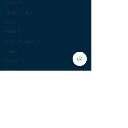
STEALTH
FILMES Thriller
GUIAS
MMORPG
Marvel's Avengers
Fortnite
Call of Duty
Minecraft
FIFA
Trials of Mana
Days Gone
ANIMES
ANÁLISES