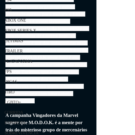
conhecido como organismo móvel 
PS5
projetado apenas para matar), o Eidos 
XBOX ONE
Montreal e a Crystal Dynamics 
revelaram como parte da transmissão ao 
XBOX SERIES X
vivo da Tabela de Guerra hoje.  O 
ÚLTIMAS
personagem é um dos antagonistas mais 
estranhos da história dos quadrinhos da 
TRAILER
Marvel. M.O.D.O.K neste jogo é um 
PLATAFORMA
cientista anteriormente conhecido como 
George Tarleton, que é antes de um 
FPS
experimento que deu errado o 
DICAS
transforma em uma super inteligência 
TIRO
megalomaníaca com uma cabeça 
perturbadora.
LGBTQ+
CORRIDA
A campanha Vingadores da Marvel 
sugere que M.O.D.O.K. é a mente por 
ESPORTES
trás do misterioso grupo de mercenários 
SOBREVIVÊNCIA