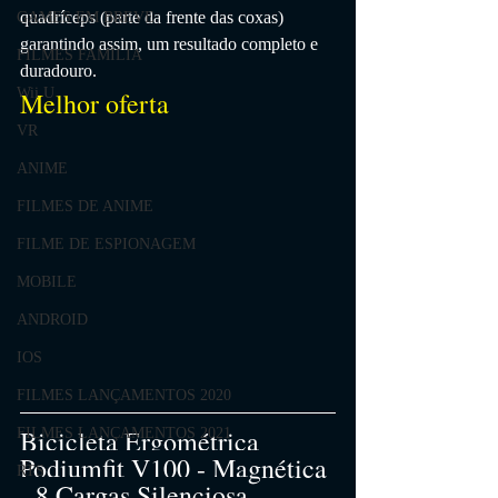
quadríceps (parte da frente das coxas) 
GAMES EM BREVE
garantindo assim, um resultado completo e 
FILMES FAMÍLIA
duradouro.
Wii U
Melhor oferta
VR
ANIME
FILMES DE ANIME
FILME DE ESPIONAGEM
MOBILE
ANDROID
IOS
FILMES LANÇAMENTOS 2020
Bicicleta Ergométrica 
FILMES LANÇAMENTOS 2021
Podiumfit V100 - Magnética 
RTS
- 8 Cargas Silenciosa