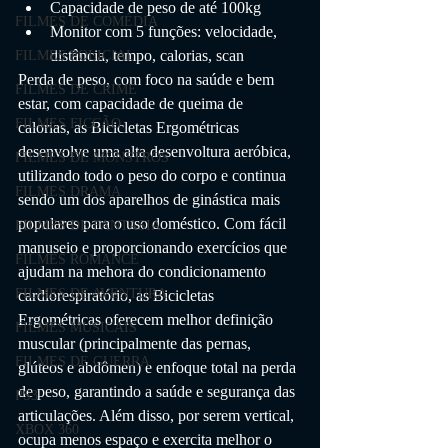
Capacidade de peso de até 100kg
FILMES DE COMÉDIA
Monitor com 5 funções: velocidade, 
distância, tempo, calorias, scan
FILMES POLICIAL
Perda de peso, com foco na saúde e bem 
FILMES DE CRIME
estar, com capacidade de queima de 
FILMES FICÇÃO
calorias, as Bicicletas Ergométricas 
desenvolve uma alta desenvoltura aeróbica, 
FILMES DE MONSTROS
utilizando todo o peso do corpo e continua 
FILMES DRAMA
sendo um dos aparelhos de ginástica mais 
populares para o uso doméstico. Com fácil 
FILMES DE FANTASIA
manuseio e proporcionando exercícios que 
FILMES ROMANCE
ajudam na mehora do condicionamento 
FILMES DE AVENTURA
cardiorespiratório, as Bicicletas 
Ergométricas oferecem melhor definição 
FILMES MUSICAIS
muscular (principalmente das pernas, 
FILMES DE GUERRA
glúteos e abdômen) e enfoque total na perda 
de peso, garantindo a saúde e segurança das 
PS3
articulações. Além disso, por serem vertical, 
XBOX 360
ocupa menos espaço e exercita melhor o 