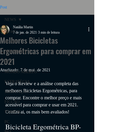
Post
NEWS
Natália Martin
NEWS
7 de jan. de 2021
3 min de leitura
Melhores Bicicletas
AÇÃO
Ergométricas para comprar em
AVENTURA
2021
RPG
Atualizado:
7 de mai. de 2021
MUNDO ABERTO
ESTRATÉGIA
Veja o Review e a análise completa das 
melhores 
Bicicletas Ergométricas
, para 
SIMULAÇÃO
comprar. Encontre o melhor preço e mais 
FICÇÃO
acessível para comprar e usar em 2021. 
Confira ai, os mais bem avaliados!
TERROR
PC
Bicicleta Ergométrica BP-
PS4