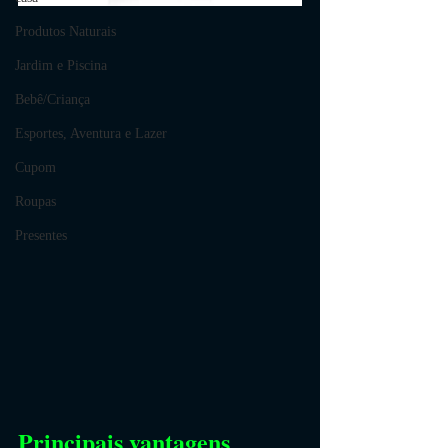
Produtos Naturais
Jardim e Piscina
Bebê/Criança
Esportes, Aventura e Lazer
Cupom
Roupas
Presentes
Principais vantagens