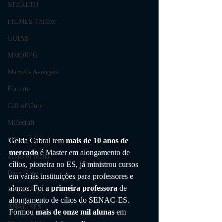
STEALTH
FILMES Thriller
GUIAS
MMORPG
Marvel's Avengers
Fortnite
Call of Duty
Minecraft
FIFA
Gelda Cabral tem
 mais de 10 anos de 
mercado
 é Master em alongamento de 
Trials of Mana
cílios, pioneira no ES, já ministrou cursos 
Days Gone
em várias instituições para professores e 
alunos. Foi a 
primeira professora
 de 
ANIMES
alongamento de cílios do SENAC-ES.
ANÁLISES
Formou 
mais de onze mil alunas
 em 