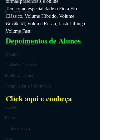
turmas presenciais e online.
World of Warcraft
Tem como especialidade o Fio a Fio 
Review e Análise
Clássico, Volume Híbrido, Volume 
Smartphone
Brasileiro, Volume Russo, Lash Lifting e 
Volume Fast
Eletrônicos
Depoimentos de Alunos
Games e Consoles
Monitor
Cuidados Pessoais
Produtos Gamer
Computador e Informática
Click aqui e conheça
Smart TV
Cursos
Beleza
Tudo em Casa
casa