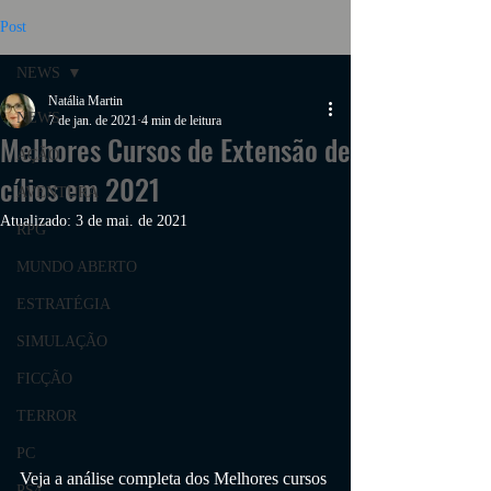
Post
NEWS
Natália Martin
NEWS
7 de jan. de 2021
4 min de leitura
Melhores Cursos de Extensão de
AÇÃO
cílios em 2021
AVENTURA
Atualizado:
3 de mai. de 2021
RPG
MUNDO ABERTO
ESTRATÉGIA
SIMULAÇÃO
FICÇÃO
TERROR
PC
Veja a análise completa dos Melhores 
cursos 
PS4