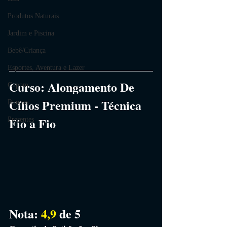
Produtos Naturais
Jardim e Piscina
Bebê/Criança
Esportes, Aventura e Lazer
Curso:
Alongamento De 
Cupom
Cílios Premium - Técnica 
Roupas
Fio a Fio
Presentes
Nota: 
4,9
 de 5