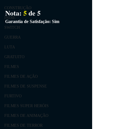
CONSTRUÇÃO
Nota: 
5
 de 5
INDIE
Garantia de Satisfação: Sim
SWITCH
GUERRA
LUTA
GRATUITO
FILMES
FILMES DE AÇÃO
FILMES DE SUSPENSE
FURTIVO
FILMES SUPER HERÓIS
FILMES DE ANIMAÇÃO
FILMES DE TERROR