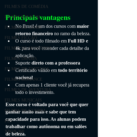
FILMES DE COMÉDIA
Principais vantagens
FILMES POLICIAL
No Brasil é um dos cursos com 
maior 
FILMES DE CRIME
retorno financeiro
 no ramo da beleza.
FILMES FICÇÃO
O curso é todo filmado em 
Full HD e 
4k 
para você entender cada detalhe da 
FILMES DE MONSTROS
aplicação.
FILMES DRAMA
Suporte 
direto com a professora
FILMES DE FANTASIA
Certificado válido em 
todo território 
nacional
FILMES ROMANCE
Com apenas 1 cliente você já recupera 
FILMES DE AVENTURA
todo o investimento.
FILMES MUSICAIS
Esse curso é voltado para você que quer 
FILMES DE GUERRA
ganhar muito mais e sabe que tem 
capacidade para isso. As alunas podem 
PS3
trabalhar como autônoma ou em salões 
XBOX 360
de beleza.