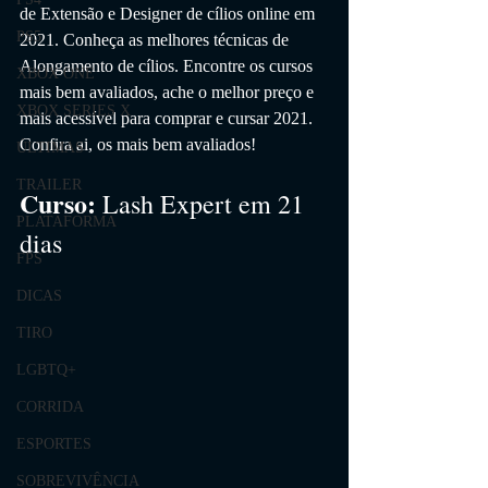
de Extensão e Designer de cílios online em 
PS5
2021. 
Conheça as melhores técnicas de 
Alongamento de cílios
. Encontre os cursos 
XBOX ONE
mais bem avaliados, ache o melhor preço e 
XBOX SERIES X
mais acessível para comprar e cursar 2021. 
Confira ai, os mais bem avaliados!
ÚLTIMAS
TRAILER
Curso:
Lash Expert em 21 
PLATAFORMA
dias
FPS
DICAS
TIRO
LGBTQ+
CORRIDA
ESPORTES
SOBREVIVÊNCIA