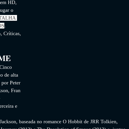
e em HD,
ugar o 
TALHA 
OS
. 
 Críticas, 
LME
Cinco 
o de alta 
 por Peter 
kson, Fran 
 
erceira e 
 
 Jackson, baseada no romance O Hobbit de JRR Tolkien, 