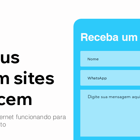
Receba um
us
m sites
ncem
ernet funcionando para
to