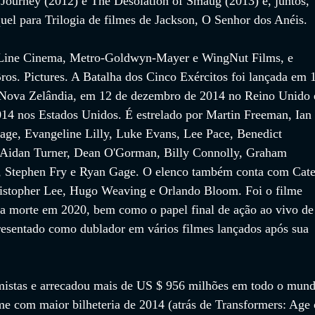
ourney (2012) e The Desolation of Smaug (2013) e, juntos, 
el para Trilogia de filmes de Jackson, O Senhor dos Anéis.
 Line Cinema, Metro-Goldwyn-Mayer e WingNut Films, e 
ros. Pictures. A Batalha dos Cinco Exércitos foi lançada em 
Nova Zelândia, em 12 de dezembro de 2014 no Reino Unido 
4 nos Estados Unidos. É estrelado por Martin Freeman, Ian 
ge, Evangeline Lilly, Luke Evans, Lee Pace, Benedict 
 Aidan Turner, Dean O'Gorman, Billy Connolly, Graham 
, Stephen Fry e Ryan Gage. O elenco também conta com Cate
ristopher Lee, Hugo Weaving e Orlando Bloom. Foi o filme 
ua morte em 2020, bem como o papel final de ação ao vivo de
resentado como dublador em vários filmes lançados após sua 
 mistas e arrecadou mais de US $ 956 milhões em todo o mund
me com maior bilheteria de 2014 (atrás de Transformers: Age 