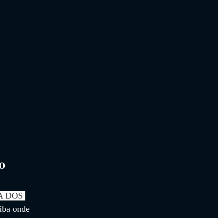
o 
A DOS 
aiba onde 