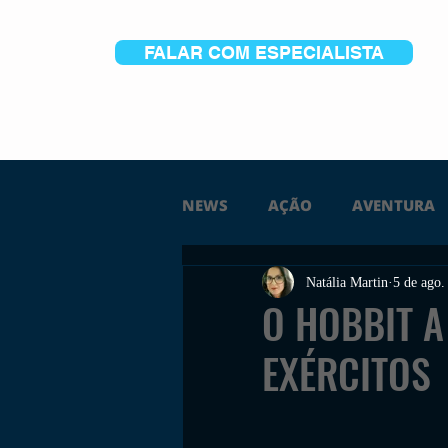
FALAR COM ESPECIALISTA
NEWS
AÇÃO
AVENTURA
Natália Martin
5 de ago.
FICÇÃO
TERROR
PC
O HOBBIT A
EXÉRCITOS
TRAILER
PLATAFORMA
SOBREVIVÊNCIA
CONSTR