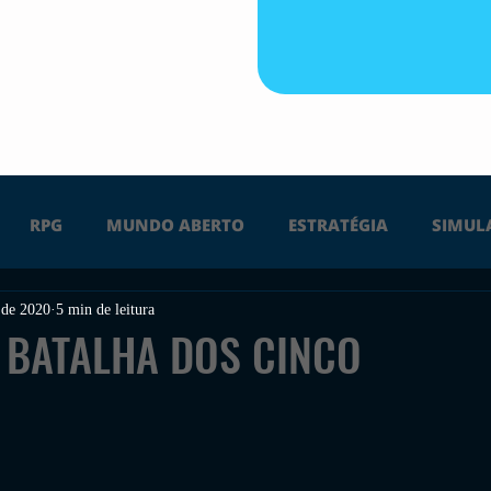
RPG
MUNDO ABERTO
ESTRATÉGIA
SIMUL
 de 2020
5 min de leitura
PS4
PS5
XBOX ONE
XBOX SERIES X
Ú
 BATALHA DOS CINCO
FPS
DICAS
TIRO
LGBTQ+
CORRIDA
UÇÃO
INDIE
SWITCH
GUERRA
LUTA