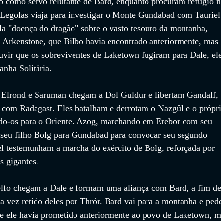
do como servo relutante de Bard, enquanto procuram refúgio n
 Legolas viaja para investigar o Monte Gundabad com Tauriel
ela "doença do dragão" sobre o vasto tesouro da montanha, 
 Arkenstone, que Bilbo havia encontrado anteriormente, mas 
vir que os sobreviventes de Laketown fugiram para Dale, ele
anha Solitária.
, Elrond e Saruman chegam a Dol Guldur e libertam Gandalf, 
com Radagast. Eles batalham e derrotam o Nazgûl e o própri
do-os para o Oriente. Azog, marchando em Erebor com seu 
a seu filho Bolg para Gundabad para convocar seu segundo 
iel testemunham a marcha do exército de Bolg, reforçada por 
s gigantes.
elfo chegam a Dale e formam uma aliança com Bard, a fim de
a vez retido deles por Thrór. Bard vai para a montanha e pede
ue ele havia prometido anteriormente ao povo de Laketown, m