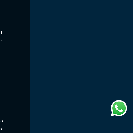
11 
e 
 
 
o, 
of 