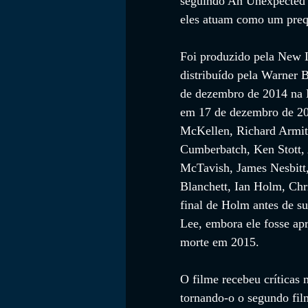
seguindo An Unexpected J
eles atuam como um prequ
Foi produzido pela New
distribuído pela Warner B
de dezembro de 2014 na 
em 17 de dezembro de 201
McKellen, Richard Armita
Cumberbatch, Ken Stott,
McTavish, James Nesbitt
Blanchett, Ian Holm, Ch
final de Holm antes de s
Lee, embora ele fosse ap
morte em 2015.
O filme recebeu críticas
tornando-o o segundo fil