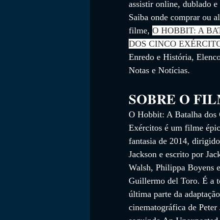
assistir online, dublado 
Saiba onde comprar ou al
filme, 
O HOBBIT: A BA
DOS CINCO EXÉRCIT
Enredo e História, Elenco,
Notas e Notícias. 
SOBRE O FI
O Hobbit: A Batalha dos 
Exércitos é um filme épic
fantasia de 2014, dirigido
Jackson e escrito por Jac
Walsh, Philippa Boyens e
Guillermo del Toro. É a t
última parte da adaptação
cinematográfica de Peter